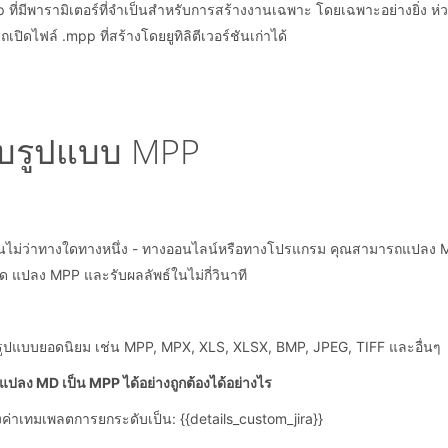
mpp ที่มีพารามิเตอร์ที่จำเป็นสำหรับการสร้างงานเฉพาะ โดยเฉพาะอย่างยิ่
ปิดไฟล์ .mpp ที่สร้างโดยยูทิลิตีเวอร์ชันเก่าได้
กับรูปแบบ MPP
่นไม่ว่าทางใดทางหนึ่ง - ทางออนไลน์หรือทางโปรแกรม คุณสามารถแปลง 
 แปลง MPP และรับผลลัพธ์ในไม่กี่วินาที
ูปแบบยอดนิยม เช่น MPP, MPX, XLS, XLSX, BMP, JPEG, TIFF และอื่นๆ
แปลง MD เป็น MPP ได้อย่างถูกต้องได้อย่างไร
ค่าเทมเพลตการยกระดับเป็น: {{details_custom_jira}}