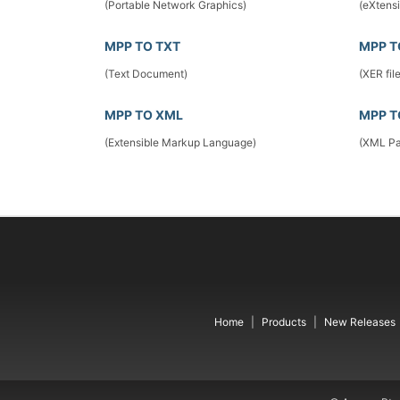
(Portable Network Graphics)
(eXtens
MPP TO TXT
MPP T
(Text Document)
(XER fil
MPP TO XML
MPP T
(Extensible Markup Language)
(XML Pa
Home
Products
New Releases