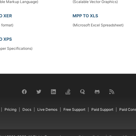
ible Markup Language)
(Scalable Vector Graphics)
O XER
MPP TO XLS
e format)
(Microsoft Excel Spreadsheet)
O XPS
per Specifications)
Pricing
Docs
Live Demos
Free Support
Paid Support
Paid Cons