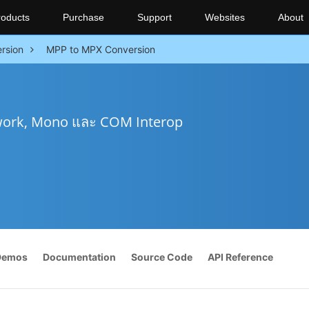
roducts
Purchase
Support
Websites
About
rsion
MPP to MPX Conversion
work, Mono และ COM Interop
Demos
Documentation
Source Code
API Reference