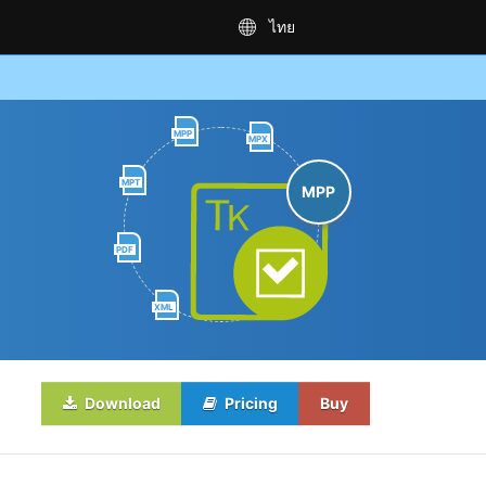
ไทย
MPP
MPX
MPT
MPP
PDF
XML
Download
Pricing
Buy