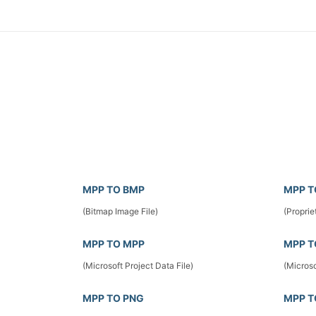
MPP TO BMP
MPP T
(Bitmap Image File)
(Proprie
MPP TO MPP
MPP T
(Microsoft Project Data File)
(Microso
MPP TO PNG
MPP T