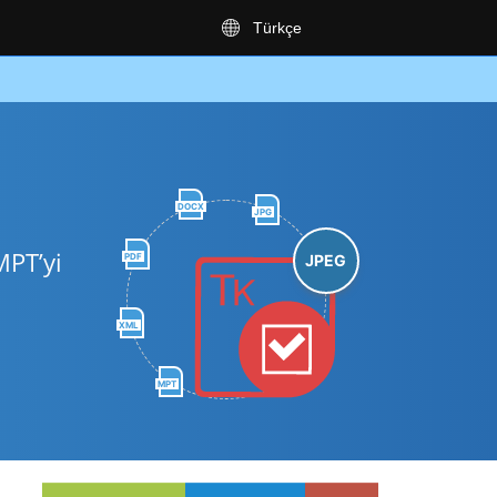
Türkçe
DOCX
JPG
MPT’yi
PDF
JPEG
XML
MPT