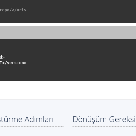
repo/</url>
>

I</version>

ştürme Adımları
Dönüşüm Gereksi