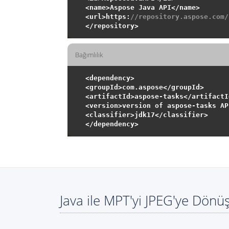
<name>Aspose Java API</name>

<url>https:
//repository.aspose.com/
Bağımlılık
<dependency>

<groupId>com.aspose</groupId>

<artifactId>aspose-tasks</artifactId
<version>version of aspose-tasks AP
<classifier>jdk17</classifier>

Java ile MPT'yi JPEG'ye Dönü