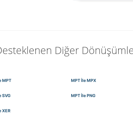
Desteklenen Diğer Dönüşümle
e MPT
MPT İle MPX
e SVG
MPT İle PNG
e XER