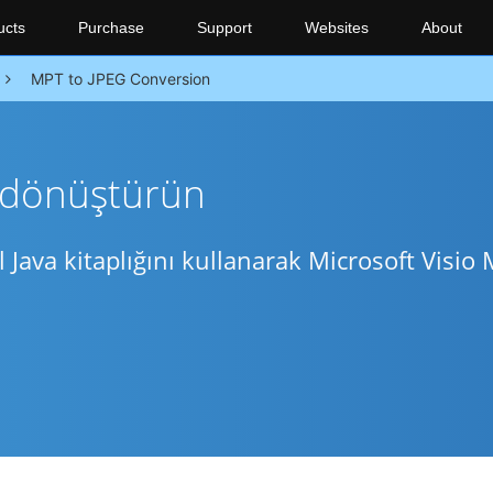
ucts
Purchase
Support
Websites
About
MPT to JPEG Conversion
e dönüştürün
ava kitaplığını kullanarak Microsoft Visio 