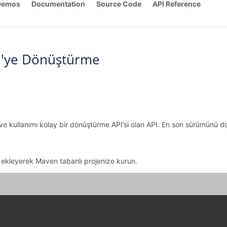
Demos
Documentation
Source Code
API Reference
EG'ye Dönüştürme
 ve kullanımı kolay bir dönüştürme API’si olan API. En son sürümünü do
 ekleyerek Maven tabanlı projenize kurun.