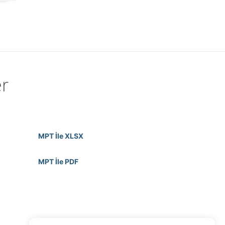
r
MPT İle XLSX
MPT İle PDF