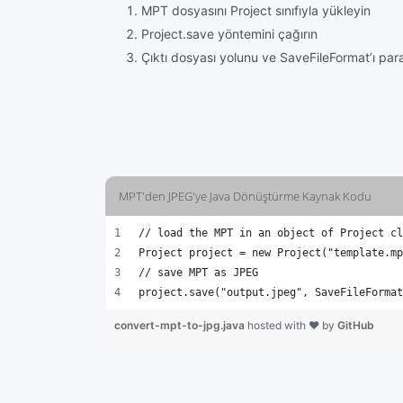
MPT dosyasını Project sınıfıyla yükleyin
Project.save yöntemini çağırın
Çıktı dosyası yolunu ve SaveFileFormat’ı para
MPT'den JPEG'ye Java Dönüştürme Kaynak Kodu
// load the MPT in an object of Project cl
Project project = new Project("template.mp
// save MPT as JPEG 
project.save("output.jpeg", SaveFileFormat
convert-mpt-to-jpg.java
hosted with ❤ by
GitHub