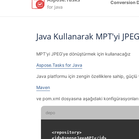
Conversion 
for Java
Java Kullanarak MPT'yi JP
MPT’yi JPEG’ye dönüştürmek için kullanacağız
Aspose.Tasks for Java
Java platformu için zengin özelliklere sahip, güçlü
Maven
ve pom.xml dosyasına aşağıdaki konfigürasyonları
depo
<repository>

<id>AsposeJavaAPI</id>
