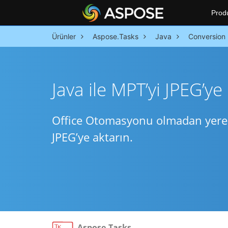
Prod
Ürünler
Aspose.Tasks
Java
Conversion
Java ile MPT’yi JPEG’y
Office Otomasyonu olmadan yerel J
JPEG’ye aktarın.
Aspose.Tasks