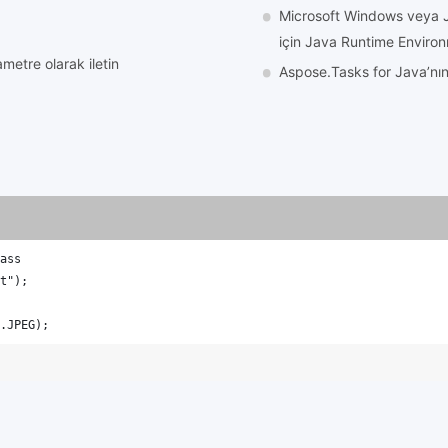
Microsoft Windows veya 
için Java Runtime Environm
metre olarak iletin
Aspose.Tasks for Java’nı
ass
t");
.JPEG);   