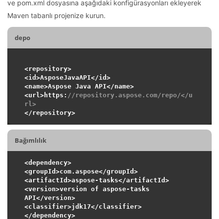
ve pom.xml dosyasına aşağıdaki konfigürasyonları ekleyerek
Maven tabanlı projenize kurun.
depo
<repository>

<id>AsposeJavaAPI</id>

<name>Aspose Java API</name>

<url>https:
//repository.aspose.com/repo/</u
rl>
Bağımlılık
<dependency>

<groupId>com.aspose</groupId>

<artifactId>aspose-tasks</artifactId>

<version>version of aspose-tasks 
API</version>

<classifier>jdk17</classifier>
