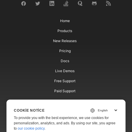
Home
Products
New Releases
Pricing
Docs
Live Demos
Free Support
Paid Support
Paid Consulting
COOKIE NOTICE
Blog
To provide you with the best experience, we use cookies for
Websites
personalization, analytics, and ads. By using our site, you agree
to
our cookie policy
.
About