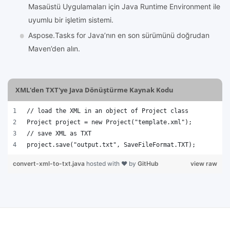
Masaüstü Uygulamaları için Java Runtime Environment ile
uyumlu bir işletim sistemi.
Aspose.Tasks for Java’nın en son sürümünü doğrudan
Maven’den alın.
XML'den TXT'ye Java Dönüştürme Kaynak Kodu
// load the XML in an object of Project class
Project project = new Project("template.xml");
// save XML as TXT 
project.save("output.txt", SaveFileFormat.TXT);
convert-xml-to-txt.java
hosted with ❤ by
GitHub
view raw