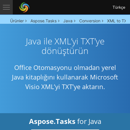
Türkçe
Ürünler
Aspose.Tasks
Java
Conversion
XML to TXT
Java ile XML’yi TXT’ye
dönüştürün
Office Otomasyonu olmadan yerel
Java kitaplığını kullanarak Microsoft
Visio XML’yi TXT’ye aktarın.
Aspose.Tasks
for Java