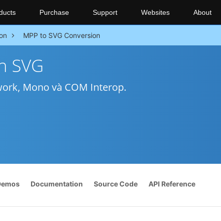
ducts
Purchase
Support
Websites
About
on
MPP to SVG Conversion
h SVG
work, Mono và COM Interop.
Demos
Documentation
Source Code
API Reference