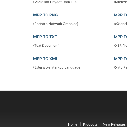
(Microsoft Project Data File)
(Microso
MPP TO PNG
MPP T
(Portable Network Graphics)
(eXtens
MPP TO TXT
MPP T
(Text Document)
(XER fil
MPP TO XML
MPP T
(Extensible Markup Language)
(XML Pa
Home
Products
New Releases