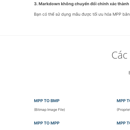
3. Markdown không chuyển đổi chính xác thành 
Bạn có thể sử dụng mẫu được tối ưu hóa MPP bằng c
Các
MPP TO BMP
MPP T
(Bitmap Image File)
(Proprie
MPP TO MPP
MPP T