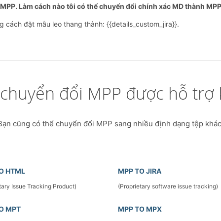
MPP. Làm cách nào tôi có thể chuyển đổi chính xác MD thành MP
ách đặt mẫu leo ​​thang thành: {{details_custom_jira}}.
 chuyển đổi MPP được hỗ trợ 
Bạn cũng có thể chuyển đổi MPP sang nhiều định dạng tệp khác
O HTML
MPP TO JIRA
tary Issue Tracking Product)
(Proprietary software issue tracking)
O MPT
MPP TO MPX