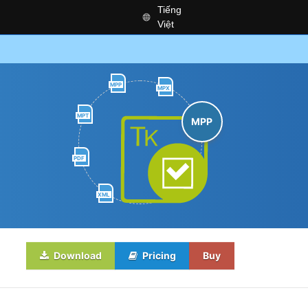
Tiếng
Việt
MPP
MPX
MPT
MPP
PDF
XML
Download
Pricing
Buy