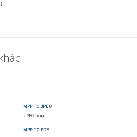
P?
khác
:
MPP TO JPEG
(JPEG Image)
MPP TO PDF