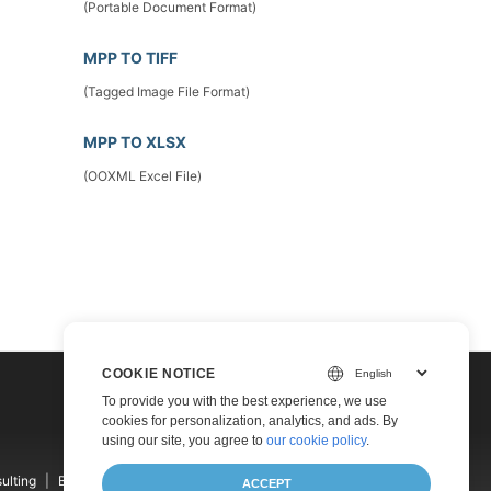
(Portable Document Format)
MPP TO TIFF
(Tagged Image File Format)
MPP TO XLSX
(OOXML Excel File)
COOKIE NOTICE
To provide you with the best experience, we use
cookies for personalization, analytics, and ads. By
using our site, you agree to
our cookie policy
.
ulting
Blog
Websites
About
ACCEPT