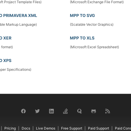
ft Project Template Files)
(Microsoft Exchange File Format)
O PRIMAVERA XML
MPP TO SVG
ible Markup Language)
(Scalable Vector Graphics)
O XER
MPP TO XLS
e format)
(Microsoft Excel Spreadsheet)
O XPS
per Specifications)
Pricing
Docs
Live Demos
Free Support
Paid Support
Paid Cons