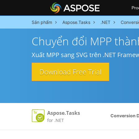
Pro
Sản phẩm
Aspose.Tasks
.NET
Conversi
Chuyển đổi MPP thàn
Xuất MPP sang SVG trên .NET Frame
Download Free Trial
Aspose.Tasks
Conversion 
for .NET