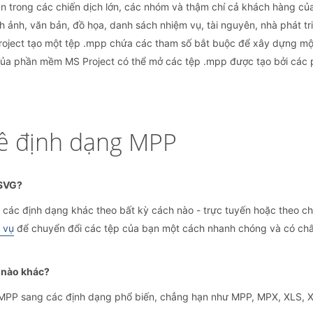
ăn trong các chiến dịch lớn, các nhóm và thậm chí cả khách hàng c
 ảnh, văn bản, đồ họa, danh sách nhiệm vụ, tài nguyên, nhà phát tri
roject tạo một tệp .mpp chứa các tham số bắt buộc để xây dựng một 
 của phần mềm MS Project có thể mở các tệp .mpp được tạo bởi các p
về định dạng MPP
 SVG?
ác định dạng khác theo bất kỳ cách nào - trực tuyến hoặc theo chư
c vụ
để chuyển đổi các tệp của bạn một cách nhanh chóng và có chất
p nào khác?
 MPP sang các định dạng phổ biến, chẳng hạn như MPP, MPX, XLS, 