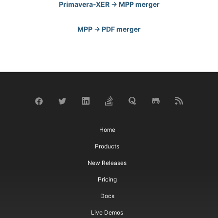
Primavera-XER -> MPP merger
MPP -> PDF merger
Home
Products
New Releases
Pricing
Docs
Live Demos