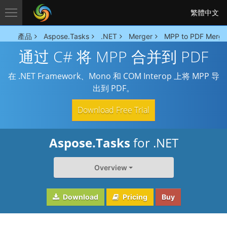
繁體中文
產品
Aspose.Tasks
.NET
Merger
MPP to PDF Merge
通过 C# 将 MPP 合并到 PDF
在 .NET Framework、Mono 和 COM Interop 上将 MPP 导
出到 PDF。
Download Free Trial
Aspose.Tasks
for .NET
Overview
Download
Pricing
Buy