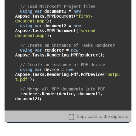
// Load Microsoft Project files
using
var
 document1 = 
new
Aspose.Tasks.MPPDocument(
"first-
document.mpp"
);

using
var
 document2 = 
new
Aspose.Tasks.MPPLDocument(
"second-
document.mpp"
);

// Create an instance of Tasks Renderer
using
var
 renderer = 
new
Aspose.Tasks.Rendering.MPPRenderer();

// Create an instance of PDF device
using
var
 device = 
new
Aspose.Tasks.Rendering.Pdf.PdfDevice(
"outpu
t.pdf"
);

// Merge all MPP documents into PDF
  renderer.Render(device, document1, 
document2);

Copy code to the clipboard