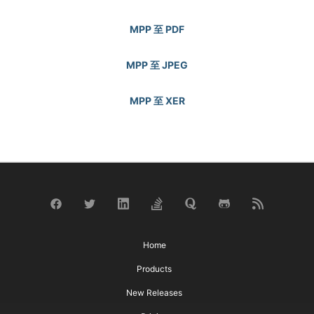
MPP 至 PDF
MPP 至 JPEG
MPP 至 XER
Home
Products
New Releases