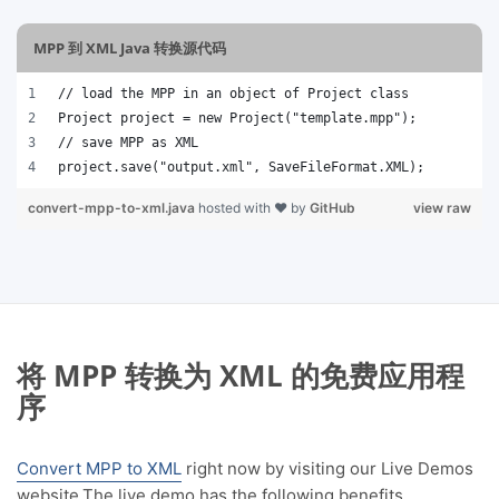
MPP 到 XML Java 转换源代码
// load the MPP in an object of Project class
Project project = new Project("template.mpp");
// save MPP as XML 
project.save("output.xml", SaveFileFormat.XML);
convert-mpp-to-xml.java
hosted with ❤ by
GitHub
view raw
将 MPP 转换为 XML 的免费应用程
序
Convert MPP to XML
right now by visiting our Live Demos
website.The live demo has the following benefits