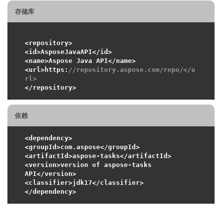
存储库
<repository>

<id>AsposeJavaAPI</id>

<name>Aspose Java API</name>

<url>https:
//repository.aspose.com/repo/</u
rl>
依赖
<dependency>

<groupId>com.aspose</groupId>

<artifactId>aspose-tasks</artifactId>

<version>version of aspose-tasks 
API</version>

<classifier>jdk17</classifier>
