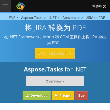
简体中文
产品
Aspose.Tasks
.NET
Conversion
JIRA to PDF C
将 JIRA 转换为 PDF
在 .NET Framework、Mono 和 COM 互操作上将 JIRA 导出
为 PDF。
Download Free Trial
Aspose.Tasks
for .NET
Overview
Download
Pricing
Buy