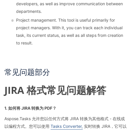
developers, as well as improve communication between
departments.
Project management. This tool is useful primarily for
project managers. With it, you can track each individual
task, its current status, as well as all steps from creation
to result.
常见问题部分
JIRA 格式常见问题解答
1. 如何将 JIRA 转换为 PDF？
Aspose.Tasks 允许您以任何方式将 JIRA 转换为其他格式 - 在线或
以编程方式。您可以使用
Tasks Converter,
实时转换 JIRA，它可以