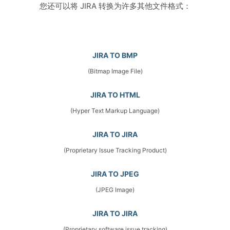
您还可以将 JIRA 转换为许多其他文件格式：
JIRA TO BMP
(Bitmap Image File)
JIRA TO HTML
(Hyper Text Markup Language)
JIRA TO JIRA
(Proprietary Issue Tracking Product)
JIRA TO JPEG
(JPEG Image)
JIRA TO JIRA
(Proprietary software issue tracking)