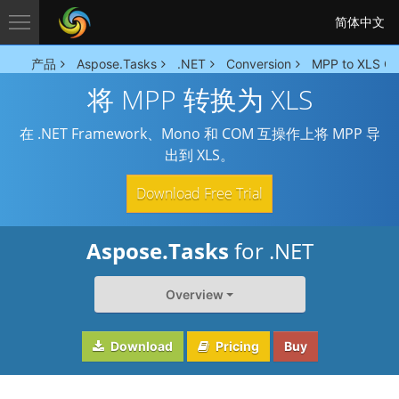
简体中文
产品
Aspose.Tasks
.NET
Conversion
MPP to XLS Co
将 MPP 转换为 XLS
在 .NET Framework、Mono 和 COM 互操作上将 MPP 导
出到 XLS。
Download Free Trial
Aspose.Tasks
for .NET
Overview
Download
Pricing
Buy