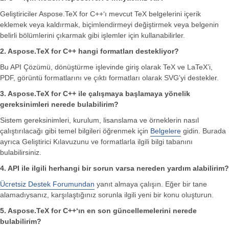
Geliştiriciler Aspose.TeX for C++‘ı mevcut TeX belgelerini içerik
eklemek veya kaldırmak, biçimlendirmeyi değiştirmek veya belgenin
belirli bölümlerini çıkarmak gibi işlemler için kullanabilirler.
2. Aspose.TeX for C++ hangi formatları destekliyor?
Bu API Çözümü, dönüştürme işlevinde giriş olarak TeX ve LaTeX’i,
PDF, görüntü formatlarını ve çıktı formatları olarak SVG’yi destekler.
3. Aspose.TeX for C++ ile çalışmaya başlamaya yönelik
gereksinimleri nerede bulabilirim?
Sistem gereksinimleri, kurulum, lisanslama ve örneklerin nasıl
çalıştırılacağı gibi temel bilgileri öğrenmek için
Belgelere
gidin. Burada
ayrıca Geliştirici Kılavuzunu ve formatlarla ilgili bilgi tabanını
bulabilirsiniz.
4. API ile ilgili herhangi bir sorun varsa nereden yardım alabilirim?
Ücretsiz Destek Forumundan
yanıt almaya çalışın. Eğer bir tane
alamadıysanız, karşılaştığınız sorunla ilgili yeni bir konu oluşturun.
5. Aspose.TeX for C++‘ın en son güncellemelerini nerede
bulabilirim?