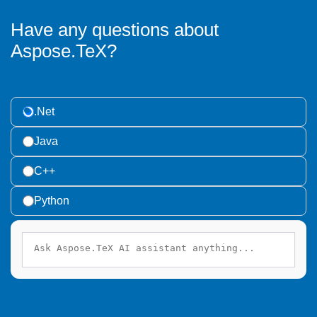
Have any questions about
Aspose.TeX?
.Net
Java
C++
Python