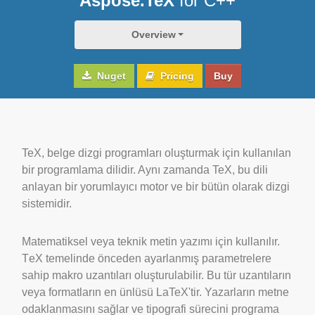
Aspose.TeX
for C++
Overview
Nuget
Pricing
Buy
TeX, belge dizgi programları oluşturmak için kullanılan
bir programlama dilidir. Aynı zamanda TeX, bu dili
anlayan bir yorumlayıcı motor ve bir bütün olarak dizgi
sistemidir.
Matematiksel veya teknik metin yazımı için kullanılır.
ΤeΧ temelinde önceden ayarlanmış parametrelere
sahip makro uzantıları oluşturulabilir. Bu tür uzantıların
veya formatların en ünlüsü LaTeX'tir. Yazarların metne
odaklanmasını sağlar ve tipografi sürecini programa