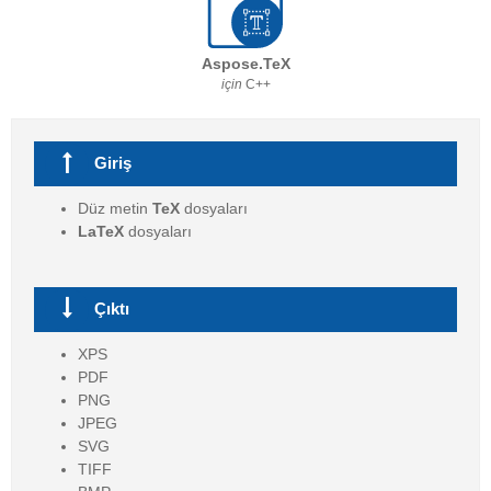
Aspose.TeX
için
C++
Giriş
Düz metin
TeX
dosyaları
LaTeX
dosyaları
Çıktı
XPS
PDF
PNG
JPEG
SVG
TIFF