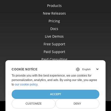
Products
New Releases
Pricing
Docs
Live Demos
Free Support
Paid Support
Paid Consulting
Blog
COOKIE NOTICE
Websites
To provide you with the best experience, we use cookies for
personalization, analytics, and ads. By using our site, you agree
About
to
our cookie policy
.
ACCEPT
CUSTOMIZE
DENY
Ask Aspose.TeX AI assistant anything
© Aspose Pty Ltd 2001-2026.
All Rights Reserved.