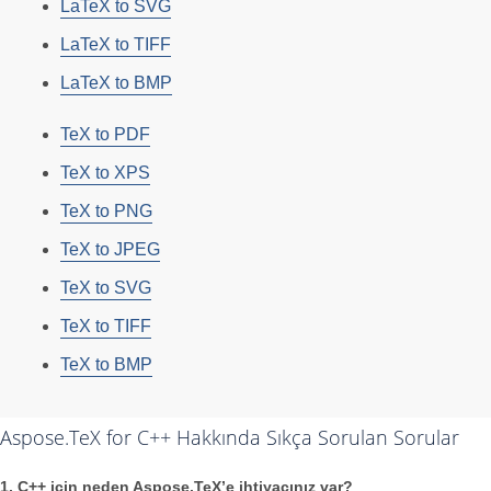
LaTeX to SVG
LaTeX to TIFF
LaTeX to BMP
TeX to PDF
TeX to XPS
TeX to PNG
TeX to JPEG
TeX to SVG
TeX to TIFF
TeX to BMP
Aspose.TeX for C++ Hakkında Sıkça Sorulan Sorular
1. C++ için neden Aspose.TeX’e ihtiyacınız var?