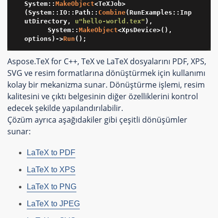
System::
MakeObject
<TeXJob>
(System::IO::Path::
Combine
(RunExamples::Inp
utDirectory, 
u"hello-world.tex"
),

	  System::
MakeObject
<XpsDevice>(), 
options)->
Run
();
Aspose.TeX for C++, TeX ve LaTeX dosyalarını PDF, XPS,
SVG ve resim formatlarına dönüştürmek için kullanımı
kolay bir mekanizma sunar. Dönüştürme işlemi, resim
kalitesini ve çıktı belgesinin diğer özelliklerini kontrol
edecek şekilde yapılandırılabilir.
Çözüm ayrıca aşağıdakiler gibi çeşitli dönüşümler
sunar:
LaTeX to PDF
LaTeX to XPS
LaTeX to PNG
LaTeX to JPEG