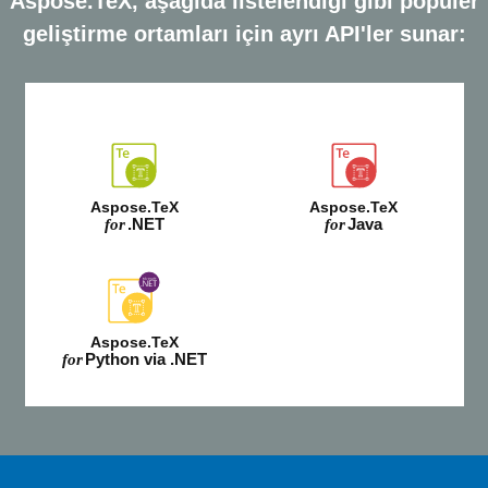
Aspose.TeX, aşağıda listelendiği gibi popüler
geliştirme ortamları için ayrı API'ler sunar:
Aspose.TeX
Aspose.TeX
.NET
Java
for
for
Aspose.TeX
Python via .NET
for