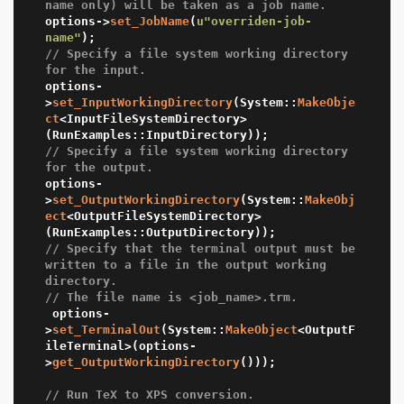
name only) will be taken as a job name.
options->
set_JobName
(
u"overriden-job-
name"
// Specify a file system working directory 
for the input.
options-
>
set_InputWorkingDirectory
(System::
MakeObje
ct
<InputFileSystemDirectory>
// Specify a file system working directory 
for the output.
options-
>
set_OutputWorkingDirectory
(System::
MakeObj
ect
<OutputFileSystemDirectory>
// Specify that the terminal output must be 
written to a file in the output working 
directory.
// The file name is <job_name>.trm.
 options-
>
set_TerminalOut
(System::
MakeObject
<OutputF
ileTerminal>(options-
>
get_OutputWorkingDirectory
()));

// Run TeX to XPS conversion.