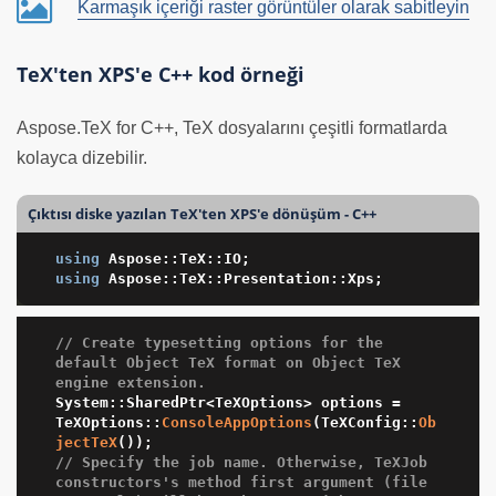
Karmaşık içeriği raster görüntüler olarak sabitleyin
TeX'ten XPS'e C++ kod örneği
Aspose.TeX for C++, TeX dosyalarını çeşitli formatlarda
kolayca dizebilir.
Çıktısı diske yazılan TeX'ten XPS'e dönüşüm - C++
using
using
 Aspose::TeX::Presentation::Xps;
// Create typesetting options for the 
default Object TeX format on Object TeX 
engine extension.
System::SharedPtr<TeXOptions> options = 
TeXOptions::
ConsoleAppOptions
(TeXConfig::
Ob
jectTeX
// Specify the job name. Otherwise, TeXJob 
constructors's method first argument (file 