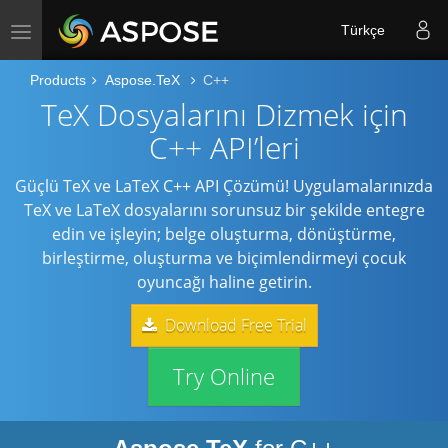
Türkçe
Toggle navigation
Products
Aspose.TeX
C++
TeX Dosyalarını Dizmek için
C++ API’leri
Güçlü TeX ve LaTeX C++ API Çözümü! Uygulamalarınızda
TeX ve LaTeX dosyalarını sorunsuz bir şekilde entegre
edin ve işleyin; belge oluşturma, dönüştürme,
birleştirme, oluşturma ve biçimlendirmeyi çocuk
oyuncağı haline getirin.
Download Free Trial
Try Online