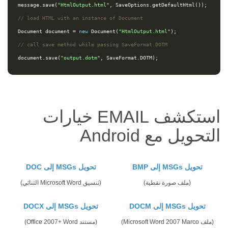
message
.
save
(
"HtmlOutput.html"
,
SaveOptions
.
getDefaultHtml
());
// load HTML with an instance of Document
Document
document
=
new
Document
(
"HtmlOutput.html"
);
// call save method while passing SaveFormat.DOTM
document
.
save
(
"output.dotm"
,
SaveFormat
.
DOTM
);
استكشف EMAIL خيارات
التحويل مع Android
تحويل MSGs إلى BMP
تحويل MSGs إلى DOC
(ملف صورة نقطية)
(تنسيق Microsoft Word الثنائي)
تحويل MSGs إلى DOCM
تحويل MSGs إلى DOCX
(ملف Microsoft Word 2007 Marco)
(مستند Office 2007+ Word)