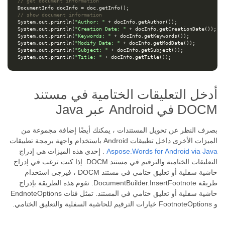
// get document information
DocumentInfo
docInfo
=
doc
.
getInfo
();
// show document information
System
.
out
.
println
(
"Author: "
+
docInfo
.
getAuthor
());
System
.
out
.
println
(
"Creation Date: "
+
docInfo
.
getCreationDate
());
System
.
out
.
println
(
"Keywords: "
+
docInfo
.
getKeywords
());
System
.
out
.
println
(
"Modify Date: "
+
docInfo
.
getModDate
());
System
.
out
.
println
(
"Subject: "
+
docInfo
.
getSubject
());
System
.
out
.
println
(
"Title: "
+
docInfo
.
getTitle
());
أدخل التعليقات الختامية في مستند
DOCM في Android عبر Java
بصرف النظر عن تحويل المستندات ، يمكنك أيضًا إضافة مجموعة من
الميزات الأخرى داخل تطبيقات Android باستخدام واجهة برمجة تطبيقات
Aspose.Words for Android via Java
. إحدى هذه الميزات هي إدراج
التعليقات الختامية والترقيم في مستند DOCM. إذا كنت ترغب في إدراج
حاشية سفلية أو تعليق ختامي في مستند DOCM ، فيرجى استخدام
طريقة DocumentBuilder.InsertFootnote. تقوم هذه الطريقة بإدراج
حاشية سفلية أو تعليق ختامي في المستند. تمثل فئات EndnoteOptions
و FootnoteOptions خيارات الترقيم للحاشية السفلية والتعليق الختامي.