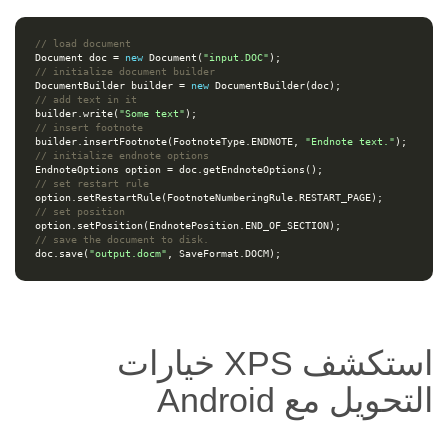
// load document
Document
doc
=
new
Document
(
"input.DOC"
);
// initialize document builder
DocumentBuilder
builder
=
new
DocumentBuilder
(
doc
);
// add text in it
builder
.
write
(
"Some text"
);
// insert footnote
builder
.
insertFootnote
(
FootnoteType
.
ENDNOTE
,
"Endnote text."
);
// initialize endnote options
EndnoteOptions
option
=
doc
.
getEndnoteOptions
();
// set restart rule
option
.
setRestartRule
(
FootnoteNumberingRule
.
RESTART_PAGE
);
// set position
option
.
setPosition
(
EndnotePosition
.
END_OF_SECTION
);
// save the document to disk.
doc
.
save
(
"output.docm"
,
SaveFormat
.
DOCM
);
استكشف XPS خيارات
التحويل مع Android