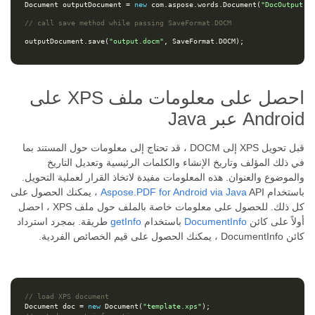
Document
outputDocument
=
new
com
.
aspose
.
words
.
Document
(
"DocOutput.d
// call save method while passing SaveFormat.DOCM
outputDocument
.
save
(
"output.docm"
,
SaveFormat
.
DOCM
);
احصل على معلومات ملف XPS على
Android عبر Java
قبل تحويل XPS إلى DOCM ، قد تحتاج إلى معلومات حول المستند بما
في ذلك المؤلف وتاريخ الإنشاء والكلمات الرئيسية وتعديل التاريخ
والموضوع والعنوان. هذه المعلومات مفيدة لاتخاذ القرار لعملية التحويل.
باستخدام
Aspose.PDF for Android via Java
API ، يمكنك الحصول على
كل ذلك. للحصول على معلومات خاصة بالملف حول ملف XPS ، احصل
أولاً على كائن
DocumentInfo
باستخدام
getInfo
طريقة. بمجرد استرداد
كائن DocumentInfo ، يمكنك الحصول على قيم الخصائص الفردية.
// load XPS document
Document
doc
=
new
Document
(
"template.xps"
);