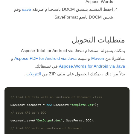
Aspose.Words
احفظ المستند بتنسيق DOCM باستخدام طريقة
save
وقم
بتعيين DOCM باسم SaveFormat
متطلبات التحويل
يمكنك بسهولة استخدام Aspose.Total for Android via Java
مباشرةً من
Maven
و تثبيت
Aspose.PDF for Android via Java
و
Aspose.Words for Android via Java
في تطبيقاتك.
بدلاً من ذلك ، يمكنك الحصول على ملف ZIP من
التنزيلات
.
// load XPS file with an instance of Document class
Document
document
=
new
Document
(
"template.xps"
);
// save XPS as a DOC 
document
.
save
(
"DocOutput.doc"
,
SaveFormat
.
DOC
);
// load DOC with an instance of Document