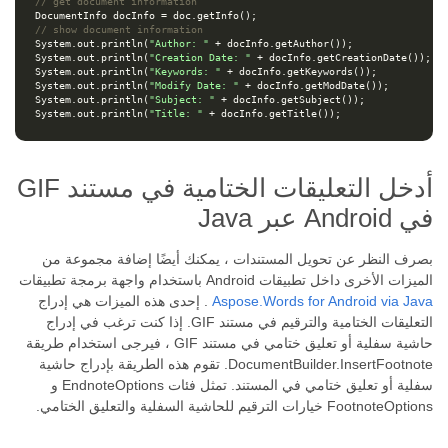
// get document information
DocumentInfo
docInfo
=
doc
.
getInfo
();
// show document information
System
.
out
.
println
(
"Author: "
+
docInfo
.
getAuthor
());
System
.
out
.
println
(
"Creation Date: "
+
docInfo
.
getCreationDate
());
System
.
out
.
println
(
"Keywords: "
+
docInfo
.
getKeywords
());
System
.
out
.
println
(
"Modify Date: "
+
docInfo
.
getModDate
());
System
.
out
.
println
(
"Subject: "
+
docInfo
.
getSubject
());
System
.
out
.
println
(
"Title: "
+
docInfo
.
getTitle
());
أدخل التعليقات الختامية في مستند GIF
في Android عبر Java
بصرف النظر عن تحويل المستندات ، يمكنك أيضًا إضافة مجموعة من
الميزات الأخرى داخل تطبيقات Android باستخدام واجهة برمجة تطبيقات
Aspose.Words for Android via Java
. إحدى هذه الميزات هي إدراج
التعليقات الختامية والترقيم في مستند GIF. إذا كنت ترغب في إدراج
حاشية سفلية أو تعليق ختامي في مستند GIF ، فيرجى استخدام طريقة
DocumentBuilder.InsertFootnote. تقوم هذه الطريقة بإدراج حاشية
سفلية أو تعليق ختامي في المستند. تمثل فئات EndnoteOptions و
FootnoteOptions خيارات الترقيم للحاشية السفلية والتعليق الختامي.