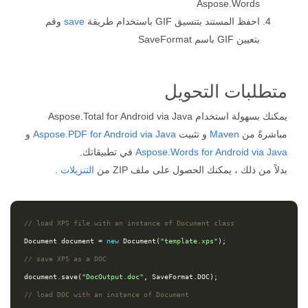
Aspose.Words
احفظ المستند بتنسيق GIF باستخدام طريقة
save
وقم
بتعيين GIF باسم SaveFormat
متطلبات التحويل
يمكنك بسهولة استخدام Aspose.Total for Android via Java
مباشرةً من
Maven
و تثبيت
Aspose.PDF for Android via Java
و
Aspose.Words for Android via Java
في تطبيقاتك.
بدلاً من ذلك ، يمكنك الحصول على ملف ZIP من
التنزيلات
.
// load XPS file with an instance of Document class
Document
document
=
new
Document
(
"template.xps"
);
// save XPS as a DOC 
document
.
save
(
"DocOutput.doc"
,
SaveFormat
.
DOC
);
// load DOC with an instance of Document