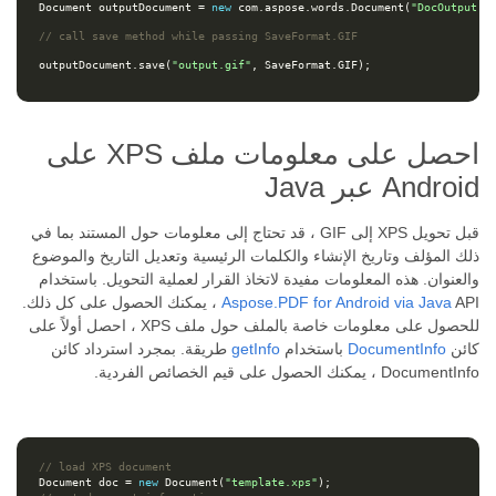
Document
outputDocument
=
new
com
.
aspose
.
words
.
Document
(
"DocOutput.d
// call save method while passing SaveFormat.GIF
outputDocument
.
save
(
"output.gif"
,
SaveFormat
.
GIF
);
احصل على معلومات ملف XPS على
Android عبر Java
قبل تحويل XPS إلى GIF ، قد تحتاج إلى معلومات حول المستند بما في
ذلك المؤلف وتاريخ الإنشاء والكلمات الرئيسية وتعديل التاريخ والموضوع
والعنوان. هذه المعلومات مفيدة لاتخاذ القرار لعملية التحويل. باستخدام
Aspose.PDF for Android via Java
API ، يمكنك الحصول على كل ذلك.
للحصول على معلومات خاصة بالملف حول ملف XPS ، احصل أولاً على
كائن
DocumentInfo
باستخدام
getInfo
طريقة. بمجرد استرداد كائن
DocumentInfo ، يمكنك الحصول على قيم الخصائص الفردية.
// load XPS document
Document
doc
=
new
Document
(
"template.xps"
);