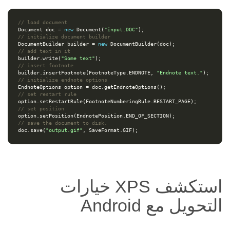
// load document
Document
doc
=
new
Document
(
"input.DOC"
);
// initialize document builder
DocumentBuilder
builder
=
new
DocumentBuilder
(
doc
);
// add text in it
builder
.
write
(
"Some text"
);
// insert footnote
builder
.
insertFootnote
(
FootnoteType
.
ENDNOTE
,
"Endnote text."
);
// initialize endnote options
EndnoteOptions
option
=
doc
.
getEndnoteOptions
();
// set restart rule
option
.
setRestartRule
(
FootnoteNumberingRule
.
RESTART_PAGE
);
// set position
option
.
setPosition
(
EndnotePosition
.
END_OF_SECTION
);
// save the document to disk.
doc
.
save
(
"output.gif"
,
SaveFormat
.
GIF
);
استكشف XPS خيارات
التحويل مع Android