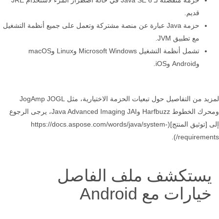
قديم.
حزمة Java عبارة عن منصة مشتركة وتعمل على جميع أنظمة التشغيل
مع تطبيق JVM.
تشمل أنظمة التشغيل Microsoft Windows وLinux وmacOS
وAndroid وiOS.
لمزيد من التفاصيل حول تبعيات الحزمة الاختيارية، مثل JogAmp JOGL
ومحرك الخطوط Harfbuzz وJava Advanced Imaging JAI، يرجى الرجوع
إلى [توثيق المنتج](https://docs.aspose.com/words/java/system-
requirements/).
يستكشف ملف الفاصل
خيارات مع Android