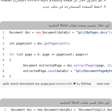
قم بالمرور خلال كل صفحة واستخدم extractPages لاستخراج الصفحة.
احفظ الصفحة المستخرجة في ملف جديد.
كود جافا: تقسيم صفحة ملفات Word الحكيمة
Document
doc
 = 
new
Document
(
dataDir
 + 
"SplitByPages.docx"
)
int
pageCount
 = 
doc
.
getPageCount
();
for
 (
int
page
 = 
0
; 
page
 <= 
pageCount
; 
page
++)
{
Document
extractedPage
 = 
doc
.
extractPages
(
page
, 
1
)
extractedPage
.
save
(
dataDir
 + 
"SplitDocumentPageByP
}
split-word-document-by-page.java
hosted with ❤ by
GitHub
view raw
كود جافا: قسم ملفات Word الحكيمة
Document doc = new Document(dataDir + "DocumentToSplit.do