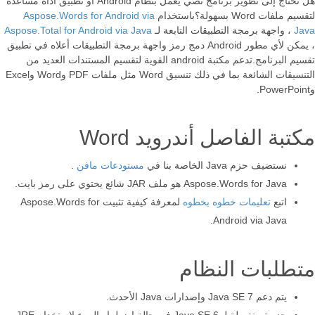
هل تحتاج إلى تطوير برنامج نصي يعمل بنظام Android أو تطبيق أداة مساعدة
لتقسيم ملفات Word بسهولة؟باستخدام
Aspose.Words for Android via
Java
، واجهة برمجة التطبيقات التابعة لـ
Aspose.Total for Android via Java
، يمكن لأي مطور Android دمج رمز واجهة برمجة التطبيقات أعلاه في تطبيق
تقسيم البرنامج.تدعم مكتبة android القوية لتقسيم المستندات العديد من
التنسيقات الشائعة بما في ذلك تنسيق Word مثل ملفات PDF وWord وExcel
وPowerPoint.
مكتبة الفاصل أندرويد Word
نستضيف حزم Java الخاصة بنا في
مستودعات مافن
.
Aspose.Words for Java هو ملف JAR شائع يحتوي على رمز بايت.
اتبع
تعليمات خطوه بخطوه
لمعرفة كيفية تثبيت Aspose.Words for
Android via Java.
متطلبات النظام
يتم دعم Java SE 7 وإصدارات Java الأحدث.
حزمة منفصلة لـ Java SE 6 في حالة اضطرار المرء لاستخدام JRE