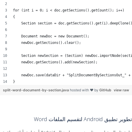
for (int i = 0; i < doc.getSections().getCount(); i++)
{
    Section section = doc.getSections().get(i).deepClone(
    Document newDoc = new Document();
    newDoc.getSections().clear();
    Section newSection = (Section) newDoc.importNode(sect
    newDoc.getSections().add(newSection);
    newDoc.save(dataDir + "SplitDocumentBySectionsOut_" +
}
split-word-document-by-section.java
hosted with ❤ by
GitHub
view raw
تطوير تطبيق Android لتقسيم الملفات Word