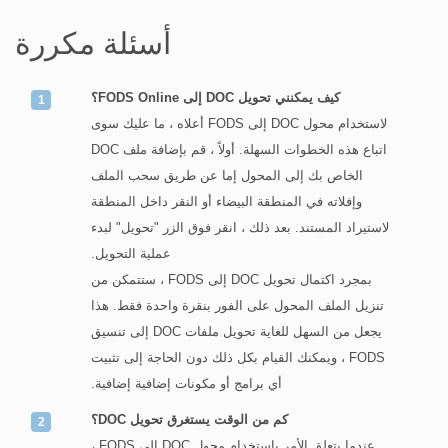
أسئلة مكررة
كيف يمكنني تحويل DOC إلى FODS Online؟
لاستخدام محول DOC إلى FODS أعلاه ، ما عليك سوى
اتباع هذه الخطوات السهلة. أولاً ، قم بإضافة ملف DOC
الخاص بك إلى المحول إما عن طريق سحب الملف
وإفلاته في المنطقة البيضاء أو النقر داخل المنطقة
لاستيراد المستند. بعد ذلك ، انقر فوق الزر "تحويل" لبدء
عملية التحويل.
بمجرد اكتمال تحويل DOC إلى FODS ، ستتمكن من
تنزيل الملف المحول على الفور بنقرة واحدة فقط. هذا
يجعل من السهل للغاية تحويل ملفات DOC إلى تنسيق
FODS ، ويمكنك القيام بكل ذلك دون الحاجة إلى تثبيت
أي برامج أو مكونات إضافية إضافية.
كم من الوقت يستغرق تحويل DOC؟
عندما يتعلق الأمر باستخدام محول DOC إلى FODS ،