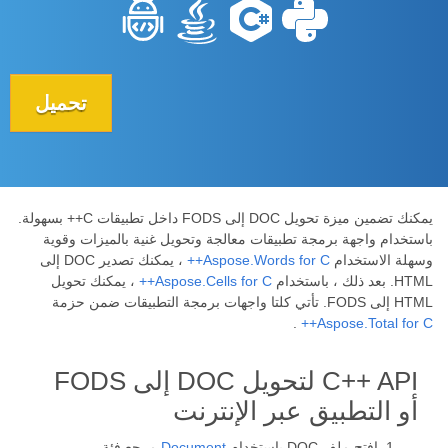
تحميل
يمكنك تضمين ميزة تحويل DOC إلى FODS داخل تطبيقات C++ بسهولة.
باستخدام واجهة برمجة تطبيقات معالجة وتحويل غنية بالميزات وقوية
وسهلة الاستخدام
Aspose.Words for C++
، يمكنك تصدير DOC إلى
HTML. بعد ذلك ، باستخدام
Aspose.Cells for C++
، يمكنك تحويل
HTML إلى FODS. تأتي كلتا واجهات برمجة التطبيقات ضمن حزمة
.
Aspose.Total for C++
C++ API لتحويل DOC إلى FODS
أو التطبيق عبر الإنترنت
افتح ملف DOC باستخدام
Document
مرجع فئة