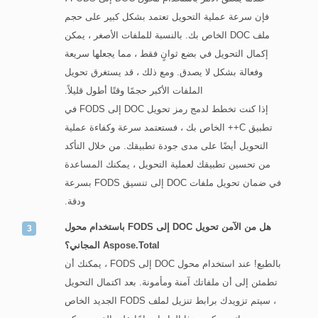
فإن سرعة عملية التحويل تعتمد بشكل كبير على حجم
ملف DOC الخاص بك. بالنسبة للملفات الأصغر ، يمكن
إكمال التحويل في بضع ثوانٍ فقط ، مما يجعلها سريعة
وفعالة بشكل لا يصدق. ومع ذلك ، قد يستغرق تحويل
الملفات الأكبر حجمًا وقتًا أطول قليلاً.
إذا كنت تخطط لدمج رمز تحويل DOC إلى FODS في
تطبيق C++ الخاص بك ، فستعتمد سرعة وكفاءة عملية
التحويل أيضًا على مدى جودة تطبيقك. من خلال التأكد
من تحسين تطبيقك لعملية التحويل ، يمكنك المساعدة
في ضمان تحويل ملفات DOC إلى تنسيق FODS بسرعة
ودقة.
هل من الآمن تحويل DOC إلى FODS باستخدام محول
Aspose.Total المجاني؟
بالطبع! عند استخدام محول DOC إلى FODS ، يمكنك أن
تطمئن إلى أن ملفاتك آمنة ومأمونة. بعد اكتمال التحويل
، سيتم تزويدك برابط تنزيل لملف FODS الجديد الخاص