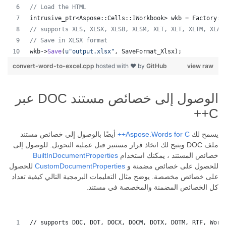
//
 Load the HTML
intrusive_ptr<Aspose::Cells::IWorkbook> wkb = Factory::
//
 supports XLS, XLSX, XLSB, XLSM, XLT, XLT, XLTM, XLAM
//
 Save in XLSX format
wkb->
Save
(
u"
output.xlsx
"
, SaveFormat_Xlsx);
convert-word-to-excel.cpp
hosted with ❤ by
GitHub
view raw
الوصول إلى خصائص مستند DOC عبر
C++
يسمح لك
Aspose.Words for C++
أيضًا بالوصول إلى خصائص مستند
ملف DOC ويتيح لك اتخاذ قرار مستنير قبل عملية التحويل. للوصول إلى
خصائص المستند ، يمكنك استخدام
BuiltInDocumentProperties
للحصول على خصائص مضمنة و
CustomDocumentProperties
للحصول
على خصائص مخصصة. يوضح مثال التعليمات البرمجية التالي كيفية تعداد
كل الخصائص المضمنة والمخصصة في مستند.
// supports DOC, DOT, DOCX, DOCM, DOTX, DOTM, RTF, Word