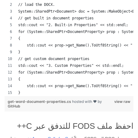
// load the DOCX.
System::SharedPtr<Document> doc = System::MakeObject<Do
// get built in document properties
std::cout << "2. Built-in Properties" << std::endl;
for (System::SharedPtr<DocumentProperty> prop : System:
{
    std::cout << prop->get_Name().ToUtf8String() << " :
}
// get custom document properties
std::cout << "3. Custom Properties" << std::endl;
for (System::SharedPtr<DocumentProperty> prop : System:
{
    std::cout << prop->get_Name().ToUtf8String() << " :
}
get-word-document-properties.cs
hosted with ❤ by
view raw
GitHub
احفظ ملف FODS للتدفق عبر C++