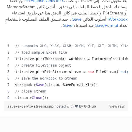
بعد تحويل DOC إلى FODS ، يمكّنك
Aspose.Cells for C++
من حفظ
مستندك للدفق. لحفظ الملفات في تدفق ، أنشئ كائن MemoryStream
أو FileStream واحفظ الملف في كائن الدفق هذا عن طريق استدعاء
IWorkbook
أسلوب الكائن
Save
. حدد تنسيق الملف المطلوب باستخدام
تعداد
SaveFormat
عند استدعاء
Save
.
//
 supports XLS, XLSX, XLSB, XLSM, XLT, XLT, XLTM, XLAM,
//
 load sample Excel file
intrusive_ptr<IWorkbook>  workbook = Factory::CreateIWor
//
 create FileStream object
intrusive_ptr<FileStream> stream = 
new
 FileStream(
"
outpu
//
 save the Workbook to Stream
workbook->
Save
(stream, SaveFormat_Xlsx);
//
 close stream
stream->
Close
();
save-excel-to-stream.cpp
hosted with ❤ by
GitHub
view raw