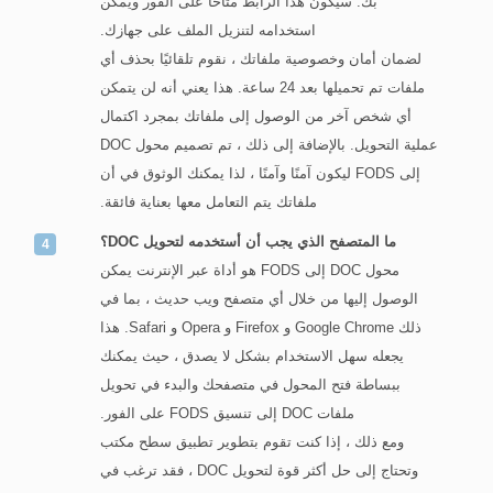
بك. سيكون هذا الرابط متاحًا على الفور ويمكن
استخدامه لتنزيل الملف على جهازك.
لضمان أمان وخصوصية ملفاتك ، نقوم تلقائيًا بحذف أي
ملفات تم تحميلها بعد 24 ساعة. هذا يعني أنه لن يتمكن
أي شخص آخر من الوصول إلى ملفاتك بمجرد اكتمال
عملية التحويل. بالإضافة إلى ذلك ، تم تصميم محول DOC
إلى FODS ليكون آمنًا وآمنًا ، لذا يمكنك الوثوق في أن
ملفاتك يتم التعامل معها بعناية فائقة.
ما المتصفح الذي يجب أن أستخدمه لتحويل DOC؟
محول DOC إلى FODS هو أداة عبر الإنترنت يمكن
الوصول إليها من خلال أي متصفح ويب حديث ، بما في
ذلك Google Chrome و Firefox و Opera و Safari. هذا
يجعله سهل الاستخدام بشكل لا يصدق ، حيث يمكنك
ببساطة فتح المحول في متصفحك والبدء في تحويل
ملفات DOC إلى تنسيق FODS على الفور.
ومع ذلك ، إذا كنت تقوم بتطوير تطبيق سطح مكتب
وتحتاج إلى حل أكثر قوة لتحويل DOC ، فقد ترغب في