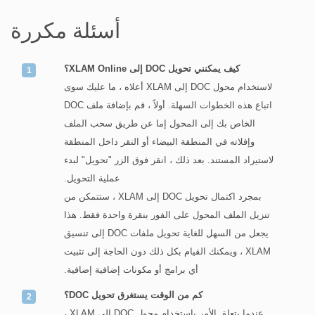
أسئلة مكررة
كيف يمكنني تحويل DOC إلى XLAM Online؟
لاستخدام محول DOC إلى XLAM أعلاه ، ما عليك سوى
اتباع هذه الخطوات السهلة. أولاً ، قم بإضافة ملف DOC
الخاص بك إلى المحول إما عن طريق سحب الملف
وإفلاته في المنطقة البيضاء أو النقر داخل المنطقة
لاستيراد المستند. بعد ذلك ، انقر فوق الزر "تحويل" لبدء
عملية التحويل.
بمجرد اكتمال تحويل DOC إلى XLAM ، ستتمكن من
تنزيل الملف المحول على الفور بنقرة واحدة فقط. هذا
يجعل من السهل للغاية تحويل ملفات DOC إلى تنسيق
XLAM ، ويمكنك القيام بكل ذلك دون الحاجة إلى تثبيت
أي برامج أو مكونات إضافية إضافية.
كم من الوقت يستغرق تحويل DOC؟
عندما يتعلق الأمر باستخدام محول DOC إلى XLAM ،