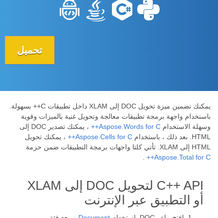
تحميل
يمكنك تضمين ميزة تحويل DOC إلى XLAM داخل تطبيقات C++ بسهولة.
باستخدام واجهة برمجة تطبيقات معالجة وتحويل غنية بالميزات وقوية
وسهلة الاستخدام
Aspose.Words for C++
، يمكنك تصدير DOC إلى
HTML. بعد ذلك ، باستخدام
Aspose.Cells for C++
، يمكنك تحويل
HTML إلى XLAM. تأتي كلتا واجهات برمجة التطبيقات ضمن حزمة
.
Aspose.Total for C++
C++ API لتحويل DOC إلى XLAM
أو التطبيق عبر الإنترنت
افتح ملف DOC باستخدام
Document
مرجع فئة