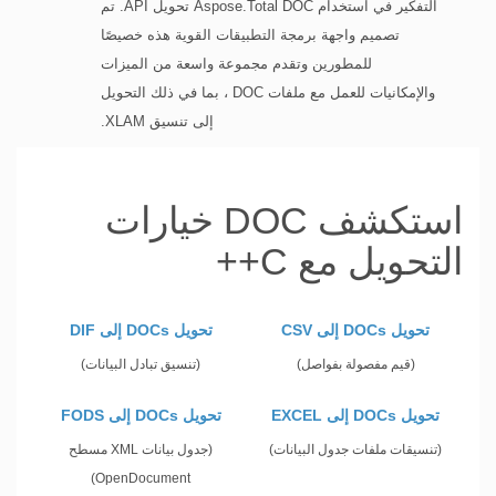
التفكير في استخدام Aspose.Total DOC تحويل API. تم
تصميم واجهة برمجة التطبيقات القوية هذه خصيصًا
للمطورين وتقدم مجموعة واسعة من الميزات
والإمكانيات للعمل مع ملفات DOC ، بما في ذلك التحويل
إلى تنسيق XLAM.
استكشف DOC خيارات
التحويل مع C++
تحويل DOCs إلى CSV
تحويل DOCs إلى DIF
(قيم مفصولة بفواصل)
(تنسيق تبادل البيانات)
تحويل DOCs إلى EXCEL
تحويل DOCs إلى FODS
(تنسيقات ملفات جدول البيانات)
(جدول بيانات XML مسطح
OpenDocument)