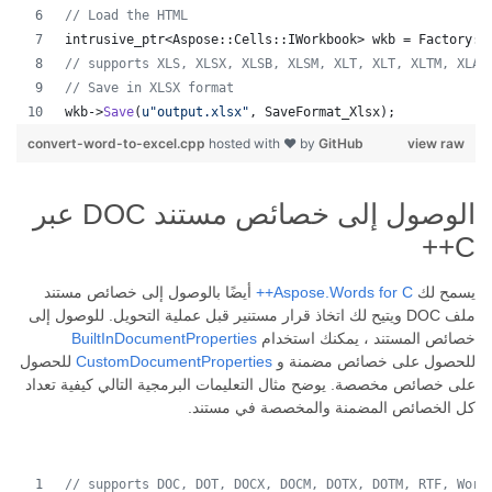
//
 Load the HTML
intrusive_ptr<Aspose::Cells::IWorkbook> wkb = Factory::
//
 supports XLS, XLSX, XLSB, XLSM, XLT, XLT, XLTM, XLAM
//
 Save in XLSX format
wkb->
Save
(
u"
output.xlsx
"
, SaveFormat_Xlsx);
convert-word-to-excel.cpp
hosted with ❤ by
GitHub
view raw
الوصول إلى خصائص مستند DOC عبر
C++
يسمح لك
Aspose.Words for C++
أيضًا بالوصول إلى خصائص مستند
ملف DOC ويتيح لك اتخاذ قرار مستنير قبل عملية التحويل. للوصول إلى
خصائص المستند ، يمكنك استخدام
BuiltInDocumentProperties
للحصول على خصائص مضمنة و
CustomDocumentProperties
للحصول
على خصائص مخصصة. يوضح مثال التعليمات البرمجية التالي كيفية تعداد
كل الخصائص المضمنة والمخصصة في مستند.
// supports DOC, DOT, DOCX, DOCM, DOTX, DOTM, RTF, Word