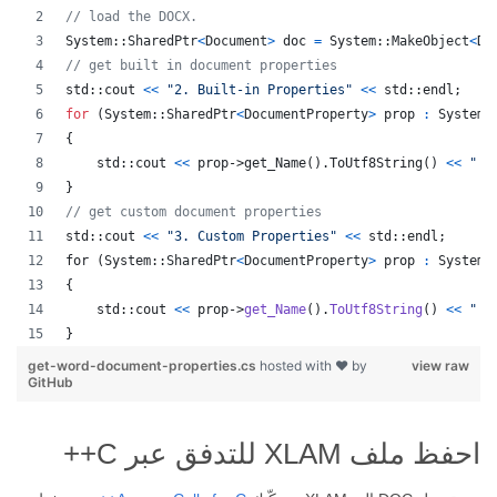
// load the DOCX.
System
::
SharedPtr
<
Document
>
doc
=
System
::
MakeObject
<
Do
// get built in document properties
std
::
cout
<
<
"2. Built-in Properties"
<<
std
::
endl
;
for
(
System
::
SharedPtr
<
DocumentProperty
>
prop
:
 System:
{
std
::
cout
<
<
prop
->get_Name
(
)
.
ToUtf8String
(
)
<<
" :
}
// get custom document properties
std::cout 
<<
"3. Custom Properties"
<<
std
::
endl
;
for
(
System
::
SharedPtr
<
DocumentProperty
>
prop
:
 System:
{
std
::
cout
<
<
prop
->
get_Name
(
)
.
ToUtf8String
(
)
<<
" :
}
get-word-document-properties.cs
hosted with ❤ by
view raw
GitHub
احفظ ملف XLAM للتدفق عبر C++