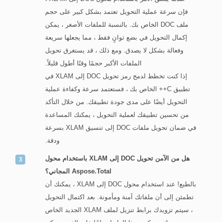
فإن سرعة عملية التحويل تعتمد بشكل كبير على حجم
ملف DOC الخاص بك. بالنسبة للملفات الأصغر ، يمكن
إكمال التحويل في بضع ثوانٍ فقط ، مما يجعلها سريعة
وفعالة بشكل لا يصدق. ومع ذلك ، قد يستغرق تحويل
الملفات الأكبر حجمًا وقتًا أطول قليلاً.
إذا كنت تخطط لدمج رمز تحويل DOC إلى XLAM في
تطبيق C++ الخاص بك ، فستعتمد سرعة وكفاءة عملية
التحويل أيضًا على مدى جودة تطبيقك. من خلال التأكد
من تحسين تطبيقك لعملية التحويل ، يمكنك المساعدة
في ضمان تحويل ملفات DOC إلى تنسيق XLAM بسرعة
ودقة.
هل من الآمن تحويل DOC إلى XLAM باستخدام محول
Aspose.Total المجاني؟
بالطبع! عند استخدام محول DOC إلى XLAM ، يمكنك أن
تطمئن إلى أن ملفاتك آمنة ومأمونة. بعد اكتمال التحويل
، سيتم تزويدك برابط تنزيل لملف XLAM الجديد الخاص