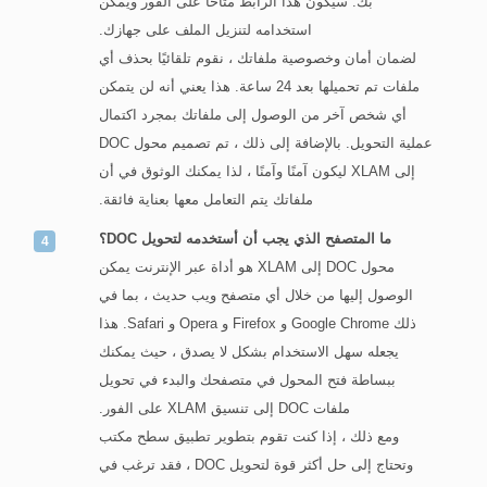
بك. سيكون هذا الرابط متاحًا على الفور ويمكن
استخدامه لتنزيل الملف على جهازك.
لضمان أمان وخصوصية ملفاتك ، نقوم تلقائيًا بحذف أي
ملفات تم تحميلها بعد 24 ساعة. هذا يعني أنه لن يتمكن
أي شخص آخر من الوصول إلى ملفاتك بمجرد اكتمال
عملية التحويل. بالإضافة إلى ذلك ، تم تصميم محول DOC
إلى XLAM ليكون آمنًا وآمنًا ، لذا يمكنك الوثوق في أن
ملفاتك يتم التعامل معها بعناية فائقة.
ما المتصفح الذي يجب أن أستخدمه لتحويل DOC؟
محول DOC إلى XLAM هو أداة عبر الإنترنت يمكن
الوصول إليها من خلال أي متصفح ويب حديث ، بما في
ذلك Google Chrome و Firefox و Opera و Safari. هذا
يجعله سهل الاستخدام بشكل لا يصدق ، حيث يمكنك
ببساطة فتح المحول في متصفحك والبدء في تحويل
ملفات DOC إلى تنسيق XLAM على الفور.
ومع ذلك ، إذا كنت تقوم بتطوير تطبيق سطح مكتب
وتحتاج إلى حل أكثر قوة لتحويل DOC ، فقد ترغب في