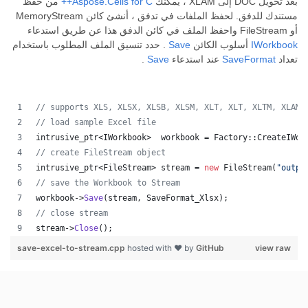
بعد تحويل DOC إلى XLAM ، يمكّنك
Aspose.Cells for C++
من حفظ
مستندك للدفق. لحفظ الملفات في تدفق ، أنشئ كائن MemoryStream
أو FileStream واحفظ الملف في كائن الدفق هذا عن طريق استدعاء
IWorkbook
أسلوب الكائن
Save
. حدد تنسيق الملف المطلوب باستخدام
تعداد
SaveFormat
عند استدعاء
Save
.
//
 supports XLS, XLSX, XLSB, XLSM, XLT, XLT, XLTM, XLAM,
//
 load sample Excel file
intrusive_ptr<IWorkbook>  workbook = Factory::CreateIWor
//
 create FileStream object
intrusive_ptr<FileStream> stream = 
new
 FileStream(
"
outpu
//
 save the Workbook to Stream
workbook->
Save
(stream, SaveFormat_Xlsx);
//
 close stream
stream->
Close
();
save-excel-to-stream.cpp
hosted with ❤ by
GitHub
view raw