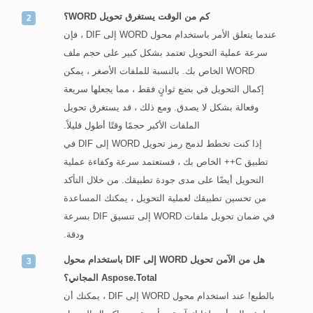
كم من الوقت يستغرق تحويل WORD؟
عندما يتعلق الأمر باستخدام محول WORD إلى DIF ، فإن
سرعة عملية التحويل تعتمد بشكل كبير على حجم ملف
WORD الخاص بك. بالنسبة للملفات الأصغر ، يمكن
إكمال التحويل في بضع ثوانٍ فقط ، مما يجعلها سريعة
وفعالة بشكل لا يصدق. ومع ذلك ، قد يستغرق تحويل
الملفات الأكبر حجمًا وقتًا أطول قليلاً.
إذا كنت تخطط لدمج رمز تحويل WORD إلى DIF في
تطبيق C++ الخاص بك ، فستعتمد سرعة وكفاءة عملية
التحويل أيضًا على مدى جودة تطبيقك. من خلال التأكد
من تحسين تطبيقك لعملية التحويل ، يمكنك المساعدة
في ضمان تحويل ملفات WORD إلى تنسيق DIF بسرعة
ودقة.
هل من الآمن تحويل WORD إلى DIF باستخدام محول
Aspose.Total المجاني؟
بالطبع! عند استخدام محول WORD إلى DIF ، يمكنك أن