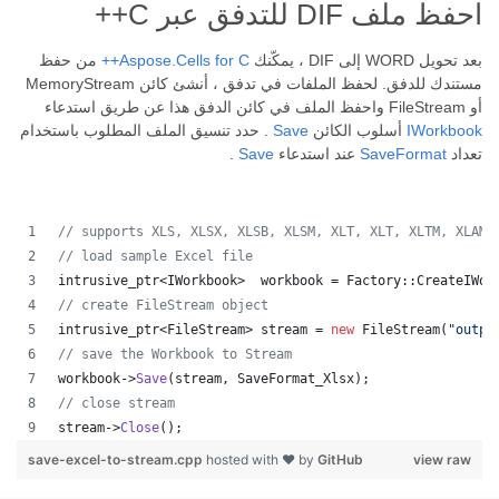
احفظ ملف DIF للتدفق عبر C++
بعد تحويل WORD إلى DIF ، يمكّنك
Aspose.Cells for C++
من حفظ
مستندك للدفق. لحفظ الملفات في تدفق ، أنشئ كائن MemoryStream
أو FileStream واحفظ الملف في كائن الدفق هذا عن طريق استدعاء
IWorkbook
أسلوب الكائن
Save
. حدد تنسيق الملف المطلوب باستخدام
تعداد
SaveFormat
عند استدعاء
Save
.
//
 supports XLS, XLSX, XLSB, XLSM, XLT, XLT, XLTM, XLAM,
//
 load sample Excel file
intrusive_ptr<IWorkbook>  workbook = Factory::CreateIWor
//
 create FileStream object
intrusive_ptr<FileStream> stream = 
new
 FileStream(
"
outpu
//
 save the Workbook to Stream
workbook->
Save
(stream, SaveFormat_Xlsx);
//
 close stream
stream->
Close
();
save-excel-to-stream.cpp
hosted with ❤ by
GitHub
view raw