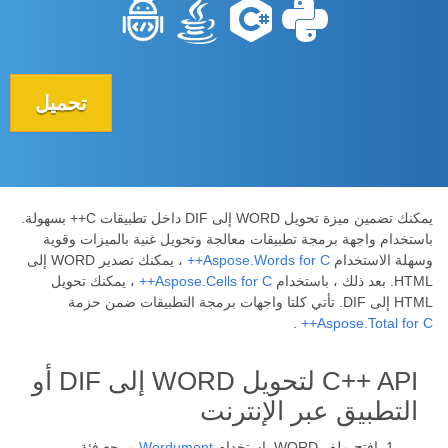
تحميل
يمكنك تضمين ميزة تحويل WORD إلى DIF داخل تطبيقات C++ بسهولة.
باستخدام واجهة برمجة تطبيقات معالجة وتحويل غنية بالميزات وقوية
وسهلة الاستخدام
Aspose.Words for C++
، يمكنك تصدير WORD إلى
HTML. بعد ذلك ، باستخدام
Aspose.Cells for C++
، يمكنك تحويل
HTML إلى DIF. تأتي كلتا واجهات برمجة التطبيقات ضمن حزمة
.
Aspose.Total for C++
C++ API لتحويل WORD إلى DIF أو
التطبيق عبر الإنترنت
افتح ملف WORD باستخدام
Wordument
مرجع فئة