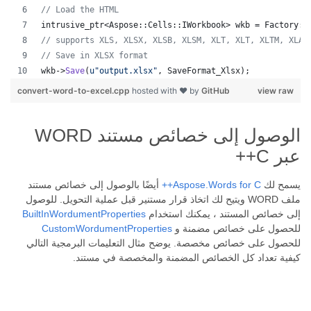
//
 Load the HTML
intrusive_ptr<Aspose::Cells::IWorkbook> wkb = Factory::
//
 supports XLS, XLSX, XLSB, XLSM, XLT, XLT, XLTM, XLAM
//
 Save in XLSX format
wkb->
Save
(
u"
output.xlsx
"
, SaveFormat_Xlsx);
convert-word-to-excel.cpp
hosted with ❤ by
GitHub
view raw
الوصول إلى خصائص مستند WORD
عبر C++
يسمح لك
Aspose.Words for C++
أيضًا بالوصول إلى خصائص مستند
ملف WORD ويتيح لك اتخاذ قرار مستنير قبل عملية التحويل. للوصول
إلى خصائص المستند ، يمكنك استخدام
BuiltInWordumentProperties
للحصول على خصائص مضمنة و
CustomWordumentProperties
للحصول على خصائص مخصصة. يوضح مثال التعليمات البرمجية التالي
كيفية تعداد كل الخصائص المضمنة والمخصصة في مستند.