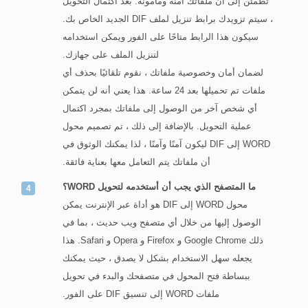
تطمئن إلى أن ملفاتك آمنة ومأمونة. بعد اكتمال التحويل
، سيتم تزويدك برابط تنزيل لملف DIF الجديد الخاص بك.
سيكون هذا الرابط متاحًا على الفور ويمكن استخدامه
لتنزيل الملف على جهازك.
لضمان أمان وخصوصية ملفاتك ، نقوم تلقائيًا بحذف أي
ملفات تم تحميلها بعد 24 ساعة. هذا يعني أنه لن يتمكن
أي شخص آخر من الوصول إلى ملفاتك بمجرد اكتمال
عملية التحويل. بالإضافة إلى ذلك ، تم تصميم محول
WORD إلى DIF ليكون آمنًا وآمنًا ، لذا يمكنك الوثوق في
أن ملفاتك يتم التعامل معها بعناية فائقة.
ما المتصفح الذي يجب أن أستخدمه لتحويل WORD؟
محول WORD إلى DIF هو أداة عبر الإنترنت يمكن
الوصول إليها من خلال أي متصفح ويب حديث ، بما في
ذلك Google Chrome و Firefox و Opera و Safari. هذا
يجعله سهل الاستخدام بشكل لا يصدق ، حيث يمكنك
ببساطة فتح المحول في متصفحك والبدء في تحويل
ملفات WORD إلى تنسيق DIF على الفور.