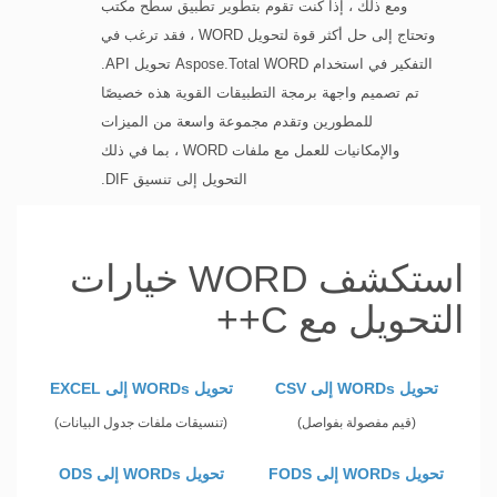
ومع ذلك ، إذا كنت تقوم بتطوير تطبيق سطح مكتب
وتحتاج إلى حل أكثر قوة لتحويل WORD ، فقد ترغب في
التفكير في استخدام Aspose.Total WORD تحويل API.
تم تصميم واجهة برمجة التطبيقات القوية هذه خصيصًا
للمطورين وتقدم مجموعة واسعة من الميزات
والإمكانيات للعمل مع ملفات WORD ، بما في ذلك
التحويل إلى تنسيق DIF.
استكشف WORD خيارات
التحويل مع C++
تحويل WORDs إلى CSV
تحويل WORDs إلى EXCEL
(قيم مفصولة بفواصل)
(تنسيقات ملفات جدول البيانات)
تحويل WORDs إلى FODS
تحويل WORDs إلى ODS