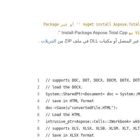
nuget install Aspose.Total.Cpp '' أو عبر Package
Install-Package Aspose.Total.Cpp ‘’.
التنزيلات
.
// supports DOC, DOT, DOCX, DOCM, DOTX, DOT
// load the DOCX.
System::SharedPtr<Document> doc = System::M
// save in HTML format
doc->Save(u"convertedFile.HTML");
// Load the HTML
intrusive_ptr<Aspose::Cells::IWorkbook> wkb
// supports XLS, XLSX, XLSB, XLSM, XLT, XLT
// Save in XLSX format