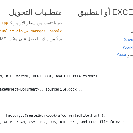
C++ API لتحويل WORD إلى EXCEL أو التطبيق
متطلبات التحويل
قم بالتثبيت من سطر الأوامر كـ
Manager Console في Visual Studio مع
بدلاً من ذلك ، احصل على مثبّت MSI غير المتصل أو مكتبات DLL في ملف ZIP من
Sav
IWork
Save
M, RTF, WordML, MOBI, ODT, and OTT file formats
akeObject<Document>(u"sourceFile.docx");
 = Factory::CreateIWorkbook(u"convertedFile.html");
, XLTM, XLAM, CSV, TSV, ODS, DIF, SXC, and FODS file formats.