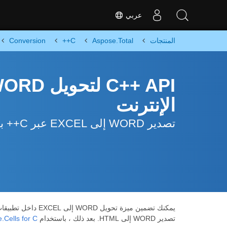
عربي
المنتجات
Aspose.Total
C++
Conversion
الإنترنت
تصدير WORD إلى EXCEL عبر C++ بدون استخدام Microsoft
يمكنك تضمين ميزة تحويل WORD إلى EXCEL داخل تطبيقات C++ بسهولة. باستخدام واجهة برمجة تطبيقات معالجة وتحويل غنية بالميزات وقوية وسهلة الاستخدام
تصدير WORD إلى HTML. بعد ذلك ، باستخدام
Cells for C++