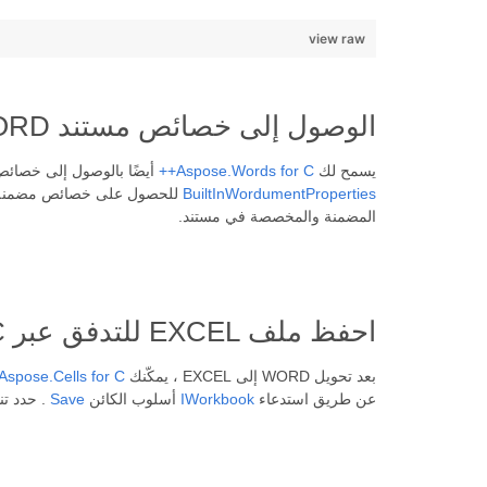
view raw
الوصول إلى خصائص مستند WORD عبر C++
يسمح لك
Aspose.Words for C++
أيضًا بالوصول إلى خصائص مستند ملف WORD ويتيح لك اتخاذ قرار مستنير قبل عملية التح
BuiltInWordumentProperties
للحصول على خصائص مضمنة
المضمنة والمخصصة في مستند.
احفظ ملف EXCEL للتدفق عبر C++
بعد تحويل WORD إلى EXCEL ، يمكّنك
Aspose.Cells for C++
عن طريق استدعاء
IWorkbook
أسلوب الكائن
Save
. حدد ت