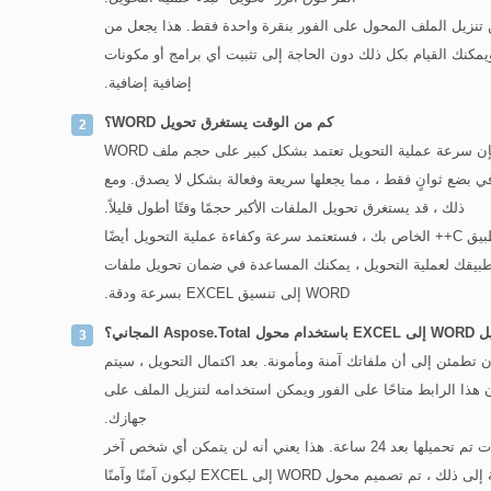
 WORD إلى EXCEL ، ستتمكن من تنزيل الملف المحول على الفور بنقرة واحدة فقط. هذا يجعل من
 للغاية تحويل ملفات WORD إلى تنسيق EXCEL ، ويمكنك القيام بكل ذلك دون الحاجة إلى تثبيت أي برامج أو مكونات
إضافية إضافية.
كم من الوقت يستغرق تحويل WORD؟
عندما يتعلق الأمر باستخدام محول WORD إلى EXCEL ، فإن سرعة عملية التحويل تعتمد بشكل كبير على حجم ملف WORD
في بضع ثوانٍ فقط ، مما يجعلها سريعة وفعالة بشكل لا يصدق. ومع
ذلك ، قد يستغرق تحويل الملفات الأكبر حجمًا وقتًا أطول قليلاً.
إذا كنت تخطط لدمج رمز تحويل WORD إلى EXCEL في تطبيق C++ الخاص بك ، فستعتمد سرعة وكفاءة عملية التحويل أيضًا
بيقك لعملية التحويل ، يمكنك المساعدة في ضمان تحويل ملفات
WORD إلى تنسيق EXCEL بسرعة ودقة.
 المجاني؟
خدام محول WORD إلى EXCEL ، يمكنك أن تطمئن إلى أن ملفاتك آمنة ومأمونة. بعد اكتمال التحويل ، سيتم
جديد الخاص بك. سيكون هذا الرابط متاحًا على الفور ويمكن استخدامه لتنزيل الملف على
جهازك.
لضمان أمان وخصوصية ملفاتك ، نقوم تلقائيًا بحذف أي ملفات تم تحميلها بعد 24 ساعة. هذا يعني أنه لن يتمكن أي شخص آخر
من الوصول إلى ملفاتك بمجرد اكتمال عملية التحويل. بالإضافة إلى ذلك ، تم تصميم محول WORD إلى EXCEL ليكون آمنًا وآمنًا