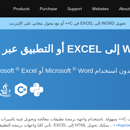
Products
Purchase
Support
Websites
About
تحويل WORD إلى EXCEL في C++ أو مع محول مجاني على الإنترنت
C++ API لتحويل WORD إلى EXCEL أو التطبيق عبر
®
®
Word أو Microsoft
Excel
Aspose.
، يمكنك تحويل HTML إلى EXCEL. تأتي كلتا واجهات برمجة التطبيقات ضمن حزمة