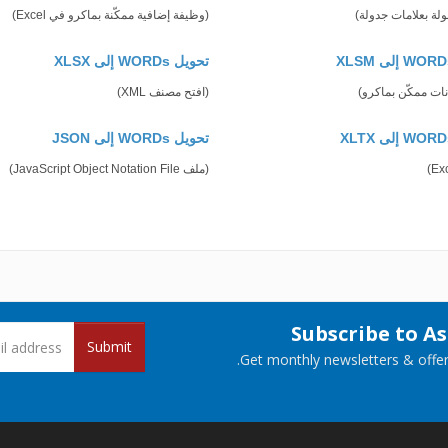
لة بعلامات جدولة)
(وظيفة إضافية ممكّنة بماكرو في Excel)
تحويل WORDs إلى XLSX
نات ممكّن بماكرو)
(افتح مصنف XML)
تحويل WORDs إلى JSON
(ملف JavaScript Object Notation File)
Subscribe to A
Submit
Get monthly newsletters & offers