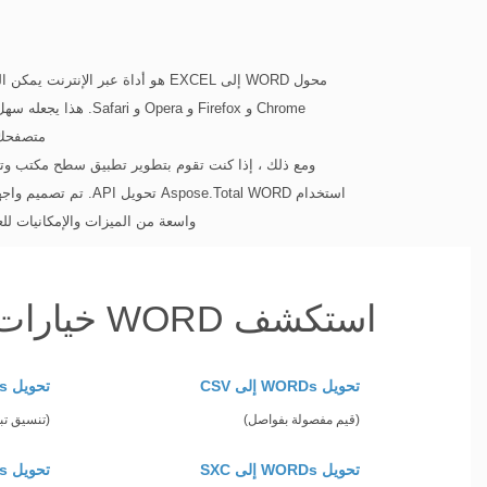
Chrome و Firefox و ra
متصفحك والبدء 
استخدام se.Total WORD
واسعة من الميزات والإمكانيات للعمل مع ملفات WORD ، بما في ذل
استكشف WORD خيارات التحويل مع C++
تحويل WORDs إلى CSV
تحويل WORDs إلى DIF
(قيم مفصولة بفواصل)
(تنسيق تبا
تحويل WORDs إلى SXC
تحويل WORDs إلى TSV