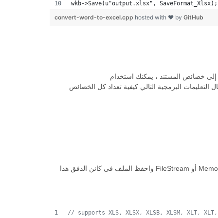
wkb->Save(u"output.xlsx", SaveFormat_Xlsx);
convert-word-to-excel.cpp
hosted with ❤ by
GitHub
تعليمات البرمجية التالي كيفية تعداد كل الخصائص
من حفظ مستندك للدفق. لحفظ الملفات في تدفق ، أنشئ كائن MemoryStream أو FileStream واحفظ الملف في كائن الدفق هذا
//
 supports XLS, XLSX, XLSB, XLSM, XLT, XLT,