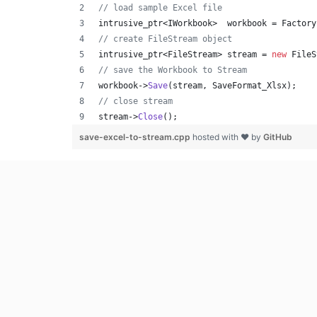
//
 load sample Excel file
intrusive_ptr<IWorkbook>  workbook = Factory
//
 create FileStream object
intrusive_ptr<FileStream> stream = 
new
 FileS
//
 save the Workbook to Stream
workbook->
Save
(stream, SaveFormat_Xlsx);
//
 close stream
stream->
Close
();
save-excel-to-stream.cpp
hosted with ❤ by
GitHub