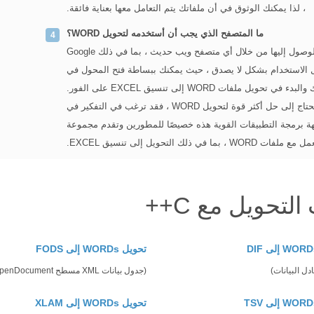
، لذا يمكنك الوثوق في أن ملفاتك يتم التعامل معها بعناية فائقة.
ما المتصفح الذي يجب أن أستخدمه لتحويل WORD؟
محول WORD إلى EXCEL هو أداة عبر الإنترنت يمكن الوصول إليها من خلال أي متصفح ويب حديث ، بما في ذلك Google
Ope و Safari. هذا يجعله سهل الاستخدام بشكل لا يصدق ، حيث يمكنك ببساطة فتح المحول في
في تحويل ملفات WORD إلى تنسيق EXCEL على الفور.
ومع ذلك ، إذا كنت تقوم بتطوير تطبيق سطح مكتب وتحتاج إلى حل أكثر قوة لتحويل WORD ، فقد ترغب في التفكير في
Aspo تحويل API. تم تصميم واجهة برمجة التطبيقات القوية هذه خصيصًا للمطورين وتقدم مجموعة
ك التحويل إلى تنسيق EXCEL.
تحويل WORDs إلى FODS
دل البيانات)
(جدول بيانات XML مسطح OpenDocument)
تحويل WORDs إلى XLAM