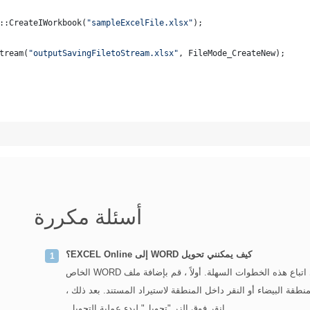
::CreateIWorkbook(
"
sampleExcelFile.xlsx
"
);
tream(
"
outputSavingFiletoStream.xlsx
"
, FileMode_CreateNew);
أسئلة مكررة
كيف يمكنني تحويل WORD إلى EXCEL Online؟
لاستخدام محول WORD إلى EXCEL أعلاه ، ما عليك سوى اتباع هذه الخطوات السهلة. أولاً ، قم بإضافة ملف WORD الخاص
ة البيضاء أو النقر داخل المنطقة لاستيراد المستند. بعد ذلك ،
انقر فوق الزر "تحويل" لبدء عملية التحويل.