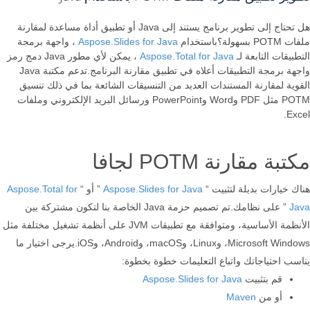
هل تحتاج إلى تطوير برنامج يستند إلى Java أو تطبيق أداة مساعدة لمقارنة
ملفات POTM بسهولة؟باستخدام
Aspose.Slides for Java
، واجهة برمجة
التطبيقات التابعة لـ
Aspose.Total for Java
، يمكن لأي مطور Java دمج رمز
واجهة برمجة التطبيقات أعلاه في تطبيق مقارنة البرنامج.تدعم مكتبة Java
القوية لمقارنة المستندات العديد من التنسيقات الشائعة بما في ذلك تنسيق
POTM مثل PDF وWord وPowerPoint ورسائل البريد الإلكتروني وملفات
Excel.
مكتبة مقارنة POTM لجافا
هناك خيارات بديلة لتثبيت “
Aspose.Slides for Java
” أو “
Aspose.Total for
Java
” على نظامك.تم تصميم حزمة Java الخاصة بنا لتكون مشتركة بين
الأنظمة الأساسية، ومتوافقة مع تطبيقات JVM على أنظمة تشغيل مختلفة مثل
Microsoft Windows، وLinux، وmacOS، وAndroid، وiOS.يرجى اختيار ما
يناسب احتياجاتك واتباع التعليمات خطوة بخطوة:
قم بتثبيت
Aspose.Slides for Java
أو من
Maven