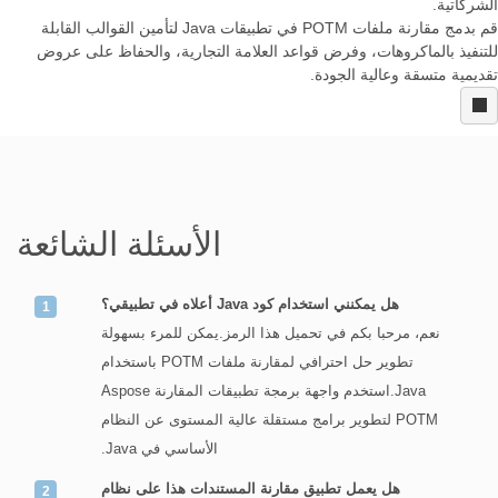
الشركاتية.
قم بدمج مقارنة ملفات POTM في تطبيقات Java لتأمين القوالب القابلة
للتنفيذ بالماكروهات، وفرض قواعد العلامة التجارية، والحفاظ على عروض
تقديمية متسقة وعالية الجودة.
الأسئلة الشائعة
هل يمكنني استخدام كود Java أعلاه في تطبيقي؟
نعم، مرحبا بكم في تحميل هذا الرمز.يمكن للمرء بسهولة
تطوير حل احترافي لمقارنة ملفات POTM باستخدام
Java.استخدم واجهة برمجة تطبيقات المقارنة Aspose
POTM لتطوير برامج مستقلة عالية المستوى عن النظام
الأساسي في Java.
هل يعمل تطبيق مقارنة المستندات هذا على نظام