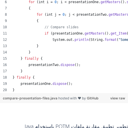
for
 (
int
i
 = 
0
; 
i
 < 
presentationOne
.
getMasters
().
        {
for
 (
int
j
 = 
0
; 
j
 < 
presentationTwo
.
getMaster
            {
// Compare slides
if
 (
presentationOne
.
getMasters
().
get_Item
System
.
out
.
println
(
String
.
format
(
"Som
            }
        }
    } 
finally
 {
presentationTwo
.
dispose
();
    }
} 
finally
 {
presentationOne
.
dispose
();
}
compare-presentation-files.java
hosted with ❤ by
GitHub
view raw
تطوير تطبيق مقارنة ملفات POTM باستخدام Java