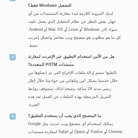
التشغيل Windows فقط؟
لديك المرونة اللازمة لبدء مقارنة المستندات من أي
جهاز، بغض النظر عن نظام التشغيل الذي يعمل عليه،
سواء كان Windows أو Linux أو Mac OS أو Android.
كل ما هو مطلوب هو متصفح ويب معاصر واتصال إنترنت
نشط.
هل من الآمن استخدام التطبيق عبر الإنترنت لمقارنة
مستندات POTM المتعددة؟
بالطبع! ستتم إزالة ملفات الإخراج التي تم إنشاؤها من
خلال خدمتنا بشكل آمن وتلقائي من خوادمنا خلال إطار
زمني مدته 24 ساعة. ونتيجة لذلك، ستتوقف روابط
التنزيل المرتبطة بهذه الملفات عن العمل بعد هذه
الفترة.
ما المتصفح الذي يجب أن يستخدم التطبيق؟
يمكنك استخدام أي متصفح ويب حديث مثل Google
Chrome أو Firefox أو Opera أو Safari لمقارنة مستندات