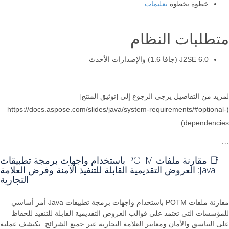
خطوة بخطوة
تعليمات
متطلبات النظام
J2SE 6.0 (جافا 1.6) والإصدارات الأحدث
لمزيد من التفاصيل يرجى الرجوع إلى [توثيق المنتج]
(https://docs.aspose.com/slides/java/system-requirements/#optional-
dependencies).
```
📑 مقارنة ملفات POTM باستخدام واجهات برمجة تطبيقات
Java: العروض التقديمية القابلة للتنفيذ الآمنة وفرض العلامة
التجارية
مقارنة ملفات POTM باستخدام واجهات برمجة تطبيقات Java أمر أساسي
للمؤسسات التي تعتمد على قوالب العروض التقديمية القابلة للتنفيذ للحفاظ
على التناسق والأمان ومعايير العلامة التجارية عبر جميع الشرائح. تكتشف عملية