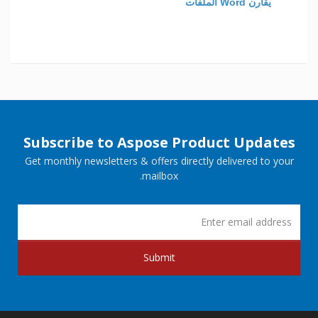
يقارن Word الملفات
Subscribe to Aspose Product Updates
Get monthly newsletters & offers directly delivered to your
mailbox.
Submit