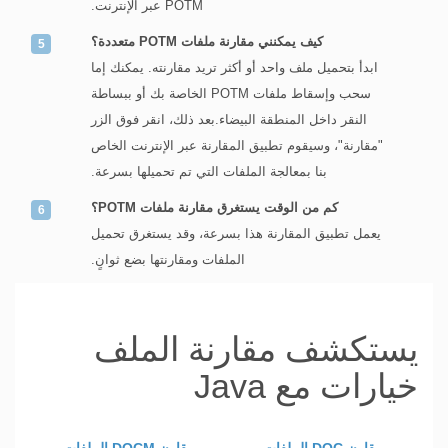
POTM عبر الإنترنت.
كيف يمكنني مقارنة ملفات POTM متعددة؟
ابدأ بتحميل ملف واحد أو أكثر تريد مقارنته. يمكنك إما
سحب وإسقاط ملفات POTM الخاصة بك أو ببساطة
النقر داخل المنطقة البيضاء.بعد ذلك، انقر فوق الزر
"مقارنة"، وسيقوم تطبيق المقارنة عبر الإنترنت الخاص
بنا بمعالجة الملفات التي تم تحميلها بسرعة.
كم من الوقت يستغرق مقارنة ملفات POTM؟
يعمل تطبيق المقارنة هذا بسرعة، وقد يستغرق تحميل
الملفات ومقارنتها بضع ثوانٍ.
يستكشف مقارنة الملف
خيارات مع Java
يقارن DOC الملفات
يقارن DOCM الملفات