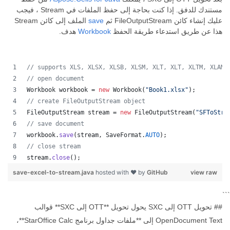
مستندك للدفق. إذا كنت بحاجة إلى حفظ الملفات في Stream ، فيجب
عليك إنشاء كائن FileOutputStream ثم
save
الملف إلى كائن Stream
هذا عن طريق استدعاء طريقة الحفظ
Workbook
هدف.
// supports XLS, XLSX, XLSB, XLSM, XLT, XLT, XLTM, XLAM,
// open document
Workbook
workbook
 = 
new
Workbook
(
"Book1.xlsx"
);
// create FileOutputStream object
FileOutputStream
stream
 = 
new
FileOutputStream
(
"SFToStre
// save document
workbook
.
save
(
stream
, 
SaveFormat
.
AUTO
);   
// close stream
stream
.
close
();
save-excel-to-stream.java
hosted with ❤ by
GitHub
view raw
```
## تحويل OTT إلى SXC يحول تحويل **OTT إلى SXC** قوالب
OpenDocument Text إلى **ملفات جداول برنامج StarOffice Calc**،