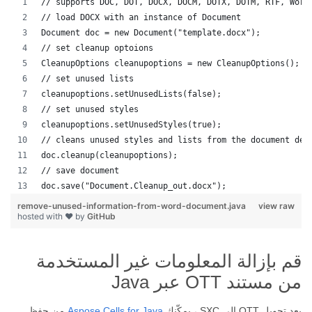
// supports DOC, DOT, DOCX, DOCM, DOTX, DOTM, RTF, Word
// load DOCX with an instance of Document
Document doc = new Document("template.docx");
// set cleanup optoions
CleanupOptions cleanupoptions = new CleanupOptions();
// set unused lists
cleanupoptions.setUnusedLists(false);
// set unused styles
cleanupoptions.setUnusedStyles(true);
// cleans unused styles and lists from the document dep
doc.cleanup(cleanupoptions);
// save document
doc.save("Document.Cleanup_out.docx");
remove-unused-information-from-word-document.java
view raw
hosted with ❤ by
GitHub
قم بإزالة المعلومات غير المستخدمة
من مستند OTT عبر Java
بعد تحويل OTT إلى SXC ، يمكّنك
Aspose.Cells for Java
من حفظ