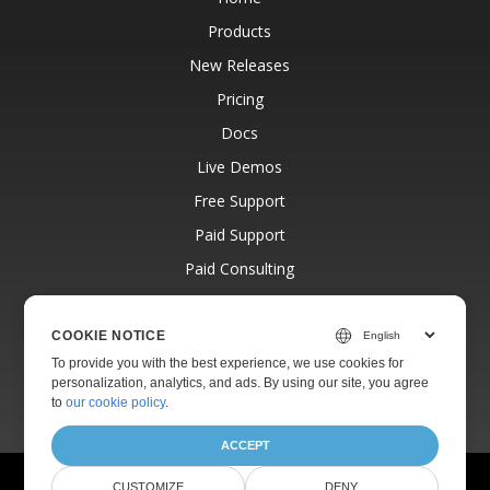
Products
New Releases
Pricing
Docs
Live Demos
Free Support
Paid Support
Paid Consulting
Blog
Websites
COOKIE NOTICE
To provide you with the best experience, we use cookies for
About
personalization, analytics, and ads. By using our site, you agree
to
our cookie policy
.
ACCEPT
© Aspose Pty Ltd 2001-2026.
All Rights Reserved.
CUSTOMIZE
DENY