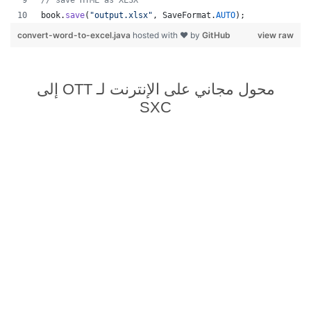
// save HTML as XLSX
book
.
save
(
"output.xlsx"
, 
SaveFormat
.
AUTO
);   
convert-word-to-excel.java
hosted with ❤ by
GitHub
view raw
محول مجاني على الإنترنت لـ OTT إلى
SXC