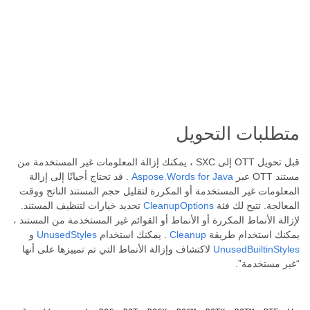
متطلبات التحويل
قبل تحويل OTT إلى SXC ، يمكنك إزالة المعلومات غير المستخدمة من
مستند OTT عبر
Aspose.Words for Java
. قد تحتاج أحيانًا إلى إزالة
المعلومات غير المستخدمة أو المكررة لتقليل حجم المستند الناتج ووقت
المعالجة. تتيح لك فئة
CleanupOptions
تحديد خيارات لتنظيف المستند.
لإزالة الأنماط المكررة أو الأنماط أو القوائم غير المستخدمة من المستند ،
يمكنك استخدام طريقة
Cleanup
. يمكنك استخدام
UnusedStyles
و
UnusedBuiltinStyles
لاكتشاف وإزالة الأنماط التي تم تمييزها على أنها
“غير مستخدمة”.