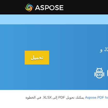
قم بتحويل ملف PDF إلى TXT باستخدام Java API داخل أي تطبيقات Java J2SE و J2EE و
تحميل
Aspose.PDF fo
يمكنك تحويل PDF إلى XLSX. في الخطوة