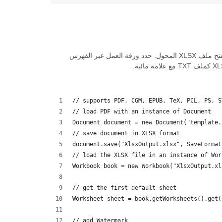
أثناء تحويل ملف PDF إلى TXT ، يمكنك أيضًا إضافة علامة مائية إلى تنسيق ملف TXT الناتج. لإضافة علامة مائية ، قم بإنشاء مصنف جديد لفتح ملف XLSX المحول. حدد ورقة العمل عبر الفهرس
// supports PDF, CGM, EPUB, TeX, PCL, PS, S
// load PDF with an instance of Document
Document document = new Document("template.
// save document in XLSX format
document.save("XlsxOutput.xlsx", SaveFormat
// load the XLSX file in an instance of Wor
Workbook book = new Workbook("XlsxOutput.xl
// get the first default sheet
Worksheet sheet = book.getWorksheets().get(
// add Watermark