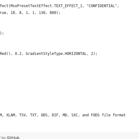
fect(MsoPresetTextEffect.TEXT_EFFECT_1, "CONFIDENTIAL",
true, 18, 8, 1, 1, 130, 800);
);
Red(), 0.2, GradientStyleType.HORIZONTAL, 2);
M, XLAM, TSV, TXT, ODS, DIF, MD, SXC, and FODS file format
 
❤ by
GitHub