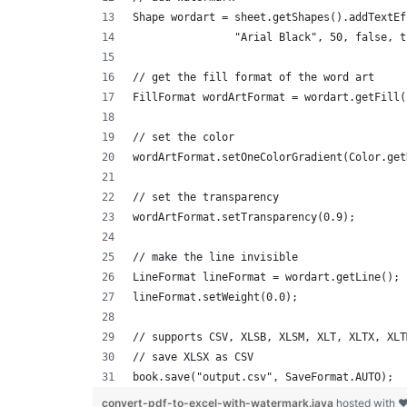
Shape wordart = sheet.getShapes().addTextEf
		"Arial Black", 50, false, 
// get the fill format of the word art
FillFormat wordArtFormat = wordart.getFill(
// set the color
wordArtFormat.setOneColorGradient(Color.get
// set the transparency
wordArtFormat.setTransparency(0.9);
// make the line invisible
LineFormat lineFormat = wordart.getLine();
lineFormat.setWeight(0.0);
// supports CSV, XLSB, XLSM, XLT, XLTX, XLT
// save XLSX as CSV
book.save("output.csv", SaveFormat.AUTO);  
convert-pdf-to-excel-with-watermark.java
hosted with 