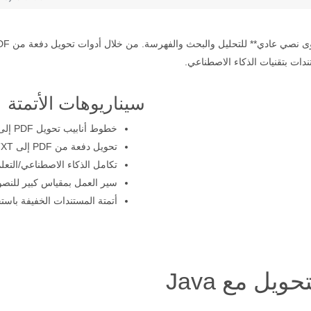
دات بتقنيات الذكاء الاصطناعي.
سيناريوهات الأتمتة
خطوط أنابيب تحويل PDF إلى TXT آلي لتنقيب البيانات
تحويل دفعة من PDF إلى TXT لفحوص الامتثال
تكامل الذكاء الاصطناعي/التع
سير العمل بمقياس كبير للنص
أتمتة المستندات الخفيفة باس