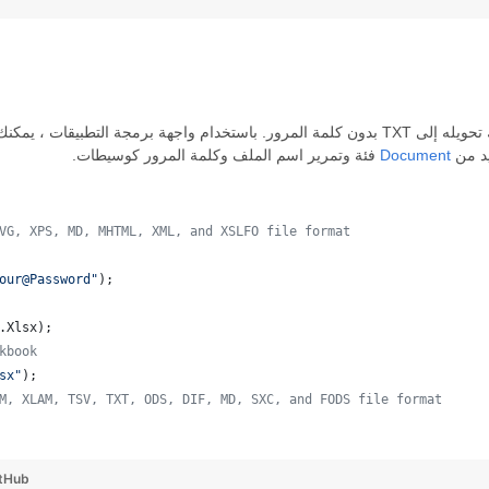
إذا كان مستند PDF الخاص بك محميًا بكلمة مرور ، فلا يمكنك تحويله إلى TXT بدون كلمة المرور. باستخ
يد من
Document
فئة وتمرير اسم الملف وكلمة المرور كوسيطات.
VG, XPS, MD, MHTML, XML, and XSLFO file format 
our@Password"
);
.
Xlsx
);
kbook
sx"
);
M, XLAM, TSV, TXT, ODS, DIF, MD, SXC, and FODS file format
 
tHub