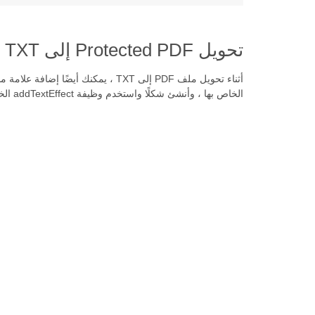
تحويل Protected PDF إلى TXT عبر Java
الخاص بها ، وأنشئ شكلًا واستخدم وظيفة addTextEffect الخاصة به ، وقم بتعيين الألوان والشفافية والمزيد. بعد ذلك يمكنك حفظ مستند XLSX كملف TXT مع علامة مائية.