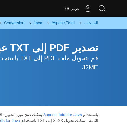
عربي
المنتجات
Aspose.Total
Java
Conversion
تصدير PDF إلى TXT عبر Java
J2ME
باستخدام
Aspose.Total for Java
يمكنك دمج ميزة تحويل PDF إلى TXT في تطبيقات Java في عملية من خطوتين. أولاً ، باستخدام
الثانية ، يمكنك تحويل XLSX إلى TXT باستخدام Spreadsheet Programming API
ls for Java