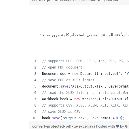
دام واجهة برمجة التطبيقات ، يمكنك أولاً فتح المستند المحمي باستخدام كلمة مرور صالحة
// supports PDF, CGM, EPUB, TeX, PCL, PS, S
// open PDF document
Document
doc
 = 
new
Document
(
"input.pdf"
, 
"Y
// save PDF as XLSX format 
document
.
save
(
"XlsxOutput.xlsx"
, 
SaveFormat
// load the XLSX file in an instance of Wor
Workbook
book
 = 
new
Workbook
(
"XlsxOutput.xl
// supports CSV, XLSB, XLSM, XLT, XLTX, XLT
// save XLSX as CSV
book
.
save
(
"output.csv"
, 
SaveFormat
.
AUTO
);  
convert-protected-pdf-to-excel.java
hosted with ❤ by
Gi