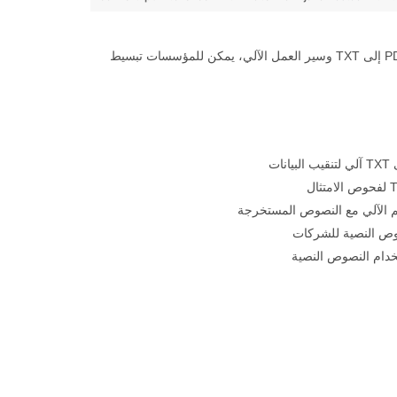
تحويل **PDF إلى TXT** يوفر طريقة فعالة لاستخراج **محتوى نصي عادي** للتحليل والبحث والفهرسة. من خلال أدوات تحويل دفعة من PDF إلى TXT وسير العمل الآلي، يمكن للمؤسسات تبسيط
لم الآلي مع النصوص المستخرجة
وص النصية للشركات
تخدام النصوص النصية