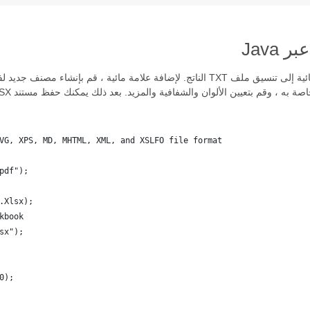
VG, XPS, MD, MHTML, XML, and XSLFO file format 
pdf");
.Xlsx);
kbook
sx");
0);