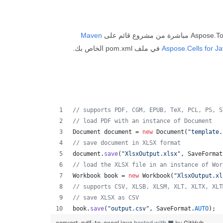
Maven
Aspose.Cells for J
في ملف pom.xml الخاص بك.
// supports PDF, CGM, EPUB, TeX, PCL, PS, S
// load PDF with an instance of Document
Document
document
 = 
new
Document
(
"template.
// save document in XLSX format
document
.
save
(
"XlsxOutput.xlsx"
, 
SaveFormat
// load the XLSX file in an instance of Wor
Workbook
book
 = 
new
Workbook
(
"XlsxOutput.xl
// supports CSV, XLSB, XLSM, XLT, XLTX, XLT
// save XLSX as CSV
book
.
save
(
"output.csv"
, 
SaveFormat
.
AUTO
);  
convert-pdf-to-excel.java
hosted with ❤ by
GitHub