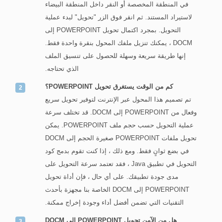
في المنطقة المخصصة أو النقر داخل المنطقة البيضاء
لاستيراد المستند. ثم انقر فوق الزر "تحويل" لبدء عملية
التحويل. بمجرد اكتمال تحويل POWERPOINT إلى
DOCM ، يمكنك تنزيل ملفك المحول بنقرة واحدة فقط.
إنها طريقة سريعة وسهلة للحصول على تنسيق الملف
الذي تحتاجه.
كم من الوقت يستغرق تحويل POWERPOINT؟
تم تصميم هذا المحول عبر الإنترنت لتوفير تحويل سريع
وفعال من POWERPOINT إلى DOCM. قد تختلف سرعة
عملية التحويل حسب حجم ملف POWERPOINT. يمكن
تحويل ملفات POWERPOINT صغيرة الحجم إلى DOCM
في بضع ثوانٍ فقط. ومع ذلك ، إذا كنت تقوم بدمج كود
التحويل في تطبيق Java ، فقد تعتمد سرعة التحويل على
مدى جودة تطبيقك. على أي حال ، فإن أداة تحويل
POWERPOINT إلى DOCM الخاصة بنا مجهزة بأحدث
التقنيات التي تضمن أفضل أداء وجودة إخراج ممكنة.
هل من الآمن تحويل POWERPOINT إلى DOCM