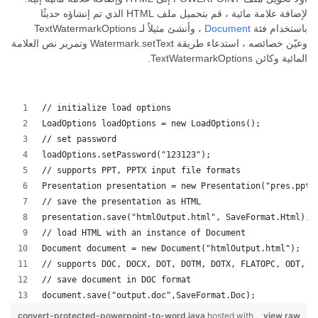
لإضافة علامة مائية ، قم بتحميل ملف HTML الذي تم إنشاؤه حديثًا
باستخدام فئة
Document
، وأنشئ مثيلاً لـ TextWatermarkOptions
وعيّن خصائصه ، استدعاء طريقة Watermark.setText وتمرير نص العلامة
المائية وكائن TextWatermarkOptions.
// initialize load options
LoadOptions loadOptions = new LoadOptions();
// set password
loadOptions.setPassword("123123");
// supports PPT, PPTX input file formats 
Presentation presentation = new Presentation("pres.pptx
// save the presentation as HTML
presentation.save("htmlOutput.html", SaveFormat.Html);
// load HTML with an instance of Document
Document document = new Document("htmlOutput.html");
// supports DOC, DOCX, DOT, DOTM, DOTX, FLATOPC, ODT, O
// save document in DOC format
document.save("output.doc",SaveFormat.Doc);   
convert-protected-powerpoint-to-word.java
hosted with
view raw