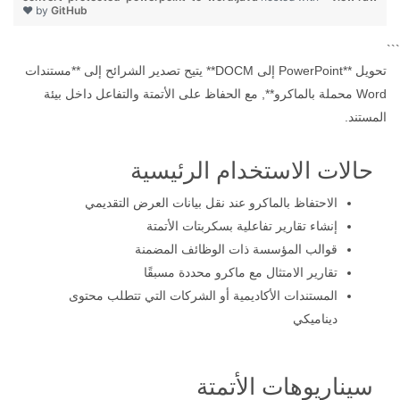
❤ by
GitHub
```
تحويل **PowerPoint إلى DOCM** يتيح تصدير الشرائح إلى **مستندات
Word محملة بالماكرو**, مع الحفاظ على الأتمتة والتفاعل داخل بيئة
المستند.
حالات الاستخدام الرئيسية
الاحتفاظ بالماكرو عند نقل بيانات العرض التقديمي
إنشاء تقارير تفاعلية بسكربتات الأتمتة
قوالب المؤسسة ذات الوظائف المضمنة
تقارير الامتثال مع ماكرو محددة مسبقًا
المستندات الأكاديمية أو الشركات التي تتطلب محتوى
ديناميكي
سيناريوهات الأتمتة