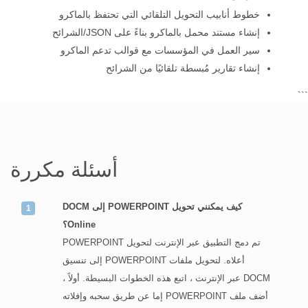
خطوط أنابيب التحويل التلقائي التي تحتفظ بالماكرو
إنشاء مستند محمل بالماكرو بناءً على JSON/الشرائح
سير العمل في المؤسسات مع قوالب تدعم الماكرو
إنشاء تقارير مُبسطة تلقائيًا من الشرائح
```
أسئلة مكررة
كيف يمكنني تحويل POWERPOINT إلى DOCM
Online؟
تم دمج التطبيق عبر الإنترنت لتحويل POWERPOINT
أعلاه. لتحويل ملفات POWERPOINT إلى تنسيق
DOCM عبر الإنترنت ، اتبع هذه الخطوات البسيطة. أولاً ،
أضف ملف POWERPOINT إما عن طريق سحبه وإفلاته