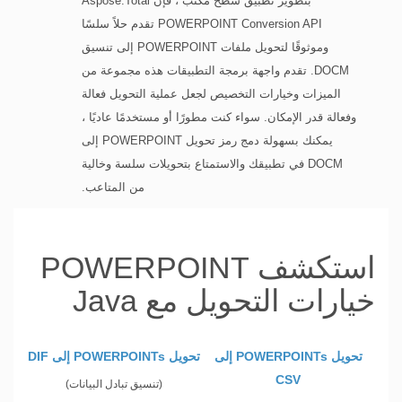
بتطوير تطبيق سطح مكتب ، فإن Aspose.Total
POWERPOINT Conversion API تقدم حلاً سلسًا
وموثوقًا لتحويل ملفات POWERPOINT إلى تنسيق
DOCM. تقدم واجهة برمجة التطبيقات هذه مجموعة من
الميزات وخيارات التخصيص لجعل عملية التحويل فعالة
وفعالة قدر الإمكان. سواء كنت مطورًا أو مستخدمًا عاديًا ،
يمكنك بسهولة دمج رمز تحويل POWERPOINT إلى
DOCM في تطبيقك والاستمتاع بتحويلات سلسة وخالية
من المتاعب.
استكشف POWERPOINT
خيارات التحويل مع Java
تحويل POWERPOINTs إلى
تحويل POWERPOINTs إلى DIF
CSV
(تنسيق تبادل البيانات)