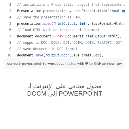
// instantiate a Presentation object that represents a 
Presentation
presentation
 = 
new
Presentation
(
"input.ppt
// save the presentation as HTML
presentation
.
save
(
"htmlOutput.html"
, 
SaveFormat
.
Html
);
// load HTML with an instance of Document
Document
document
 = 
new
Document
(
"htmlOutput.html"
);
// supports DOC, DOCX, DOT, DOTM, DOTX, FLATOPC, ODT, O
// save document in DOC format
document
.
save
(
"output.doc"
,
SaveFormat
.
Doc
);   
convert-powerpoint-to-word.java
hosted with ❤ by
GitHub
view raw
محول مجاني على الإنترنت لـ
POWERPOINT إلى DOCM