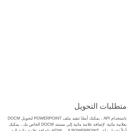
متطلبات التحويل
باستخدام API ، يمكنك أيضًا تنفيذ ملف POWERPOINT لتحويل DOCM
بعلامة مائية. لإضافة علامة مائية إلى مستند DOCM الخاص بك ، يمكنك
أولاً تحويل ملف POWERPOINT إلى HTML وإضافة علامة مائية إليه.