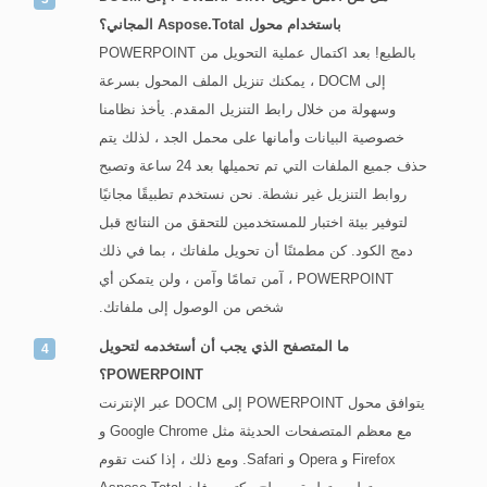
باستخدام محول Aspose.Total المجاني؟
بالطبع! بعد اكتمال عملية التحويل من POWERPOINT
إلى DOCM ، يمكنك تنزيل الملف المحول بسرعة
وسهولة من خلال رابط التنزيل المقدم. يأخذ نظامنا
خصوصية البيانات وأمانها على محمل الجد ، لذلك يتم
حذف جميع الملفات التي تم تحميلها بعد 24 ساعة وتصبح
روابط التنزيل غير نشطة. نحن نستخدم تطبيقًا مجانيًا
لتوفير بيئة اختبار للمستخدمين للتحقق من النتائج قبل
دمج الكود. كن مطمئنًا أن تحويل ملفاتك ، بما في ذلك
POWERPOINT ، آمن تمامًا وآمن ، ولن يتمكن أي
شخص من الوصول إلى ملفاتك.
ما المتصفح الذي يجب أن أستخدمه لتحويل
POWERPOINT؟
يتوافق محول POWERPOINT إلى DOCM عبر الإنترنت
مع معظم المتصفحات الحديثة مثل Google Chrome و
Firefox و Opera و Safari. ومع ذلك ، إذا كنت تقوم