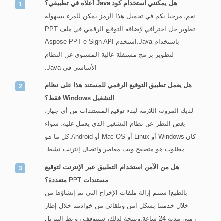
هل يمكنني استخدام كود Java أعلاه في تطبيقي؟
نعم، مرحبا بكم في تحميل هذا الرمز.يمكن للمرء بسهولة
تطوير حل احترافي لإضافة التوقيع الرقمي في ملف PPT
باستخدام Java.استخدم Aspose PPT e-Sign API
لتطوير برامج مستقلة عالية المستوى عن النظام
الأساسي في Java.
هل يعمل تطبيق التوقيع الرقمي للمستند هذا على نظام
التشغيل Windows فقط؟
لديك المرونة اللازمة لبدء توقيع المستندات من أي جهاز،
بغض النظر عن نظام التشغيل الذي يعمل عليه، سواء
كان Windows أو Linux أو Mac OS أو Android.كل ما هو
مطلوب هو متصفح ويب معاصر واتصال إنترنت نشط.
هل من الآمن استخدام التطبيق عبر الإنترنت لتوقيع
مستندات PPT متعددة؟
بالطبع! ستتم إزالة ملفات الإخراج التي تم إنشاؤها من
خلال خدمتنا بشكل آمن وتلقائي من خوادمنا خلال إطار
زمني مدته 24 ساعة.ونتيجة لذلك، ستتوقف روابط التنزيل