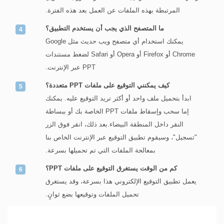
المرتبطة بهذه الملفات عن العمل بعد هذه الفترة.
ما المتصفح الذي يجب أن يستخدم التطبيق؟
يمكنك استخدام أي متصفح ويب حديث مثل Google
Chrome أو Firefox أو Opera أو Safari لضغط مستندات
PPT عبر الإنترنت.
كيف يمكنني التوقيع على ملفات PPT متعددة؟
ابدأ بتحميل ملف واحد أو أكثر تريد التوقيع عليه. يمكنك
إما سحب وإسقاط ملفات PPT الخاصة بك أو ببساطة
النقر داخل المنطقة البيضاء.بعد ذلك، انقر فوق الزر
"تسجيل"، وسيقوم تطبيق التوقيع عبر الإنترنت الخاص بنا
بمعالجة الملفات التي تم تحميلها بسرعة.
كم من الوقت يستغرق التوقيع على ملفات PPT؟
يعمل تطبيق التوقيع الإلكتروني هذا بسرعة، وقد يستغرق
تحميل الملفات وتوقيعها بضع ثوانٍ.