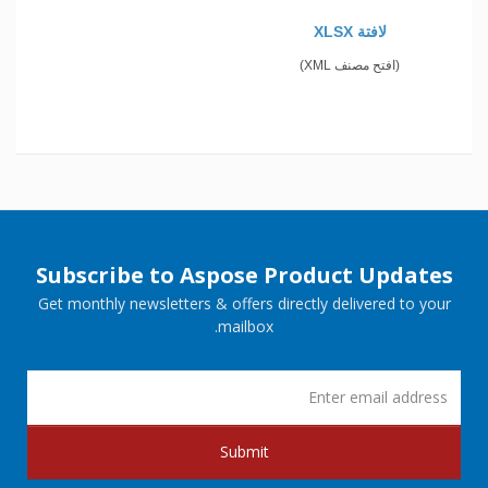
لافتة XLSX
(افتح مصنف XML)
Subscribe to Aspose Product Updates
Get monthly newsletters & offers directly delivered to your
mailbox.
Submit