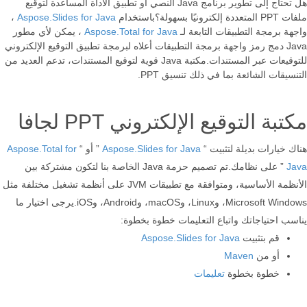
هل تحتاج إلى تطوير برنامج Java النصي أو تطبيق الأداة المساعدة لتوقيع
ملفات PPT المتعددة إلكترونيًا بسهولة؟باستخدام
Aspose.Slides for Java
،
واجهة برمجة التطبيقات التابعة لـ
Aspose.Total for Java
، يمكن لأي مطور
Java دمج رمز واجهة برمجة التطبيقات أعلاه لبرمجة تطبيق التوقيع الإلكتروني
للتوقيعات عبر المستندات.مكتبة Java قوية لتوقيع المستندات، تدعم العديد من
التنسيقات الشائعة بما في ذلك تنسيق PPT.
مكتبة التوقيع الإلكتروني PPT لجافا
هناك خيارات بديلة لتثبيت “
Aspose.Slides for Java
” أو “
Aspose.Total for
Java
” على نظامك.تم تصميم حزمة Java الخاصة بنا لتكون مشتركة بين
الأنظمة الأساسية، ومتوافقة مع تطبيقات JVM على أنظمة تشغيل مختلفة مثل
Microsoft Windows، وLinux، وmacOS، وAndroid، وiOS.يرجى اختيار ما
يناسب احتياجاتك واتباع التعليمات خطوة بخطوة:
قم بتثبيت
Aspose.Slides for Java
أو من
Maven
خطوة بخطوة
تعليمات