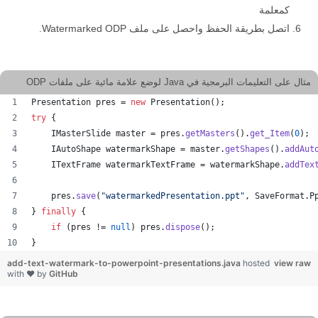
كمعلمة
اتصل بطريقة الحفظ واحصل على ملف Watermarked ODP.
مثال على التعليمات البرمجية في Java لوضع علامة مائية على ملفات ODP
Presentation
pres
 = 
new
Presentation
();
try
 {
IMasterSlide
master
 = 
pres
.
getMasters
().
get_Item
(
0
);
IAutoShape
watermarkShape
 = 
master
.
getShapes
().
addAut
ITextFrame
watermarkTextFrame
 = 
watermarkShape
.
addTex
pres
.
save
(
"watermarkedPresentation.ppt"
, 
SaveFormat
.
P
} 
finally
 {
if
 (
pres
 != 
null
) 
pres
.
dispose
();
}
add-text-watermark-to-powerpoint-presentations.java
hosted
view raw
with ❤ by
GitHub