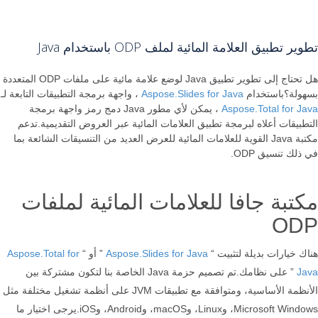
تطوير تطبيق العلامة المائية لملف ODP باستخدام Java
هل تحتاج إلى تطوير تطبيق Java لوضع علامة مائية على ملفات ODP المتعددة
بسهولة؟باستخدام
Aspose.Slides for Java
، واجهة برمجة التطبيقات التابعة لـ
Aspose.Total for Java
، يمكن لأي مطور Java دمج رمز واجهة برمجة
التطبيقات أعلاه لبرمجة تطبيق العلامات المائية عبر العروض التقديمية.تدعم
مكتبة Java القوية للعلامات المائية للعرض العديد من التنسيقات الشائعة بما
في ذلك تنسيق ODP.
مكتبة جافا للعلامات المائية لملفات
ODP
هناك خيارات بديلة لتثبيت “
Aspose.Slides for Java
” أو “
Aspose.Total for
Java
” على نظامك.تم تصميم حزمة Java الخاصة بنا لتكون مشتركة بين
الأنظمة الأساسية، ومتوافقة مع تطبيقات JVM على أنظمة تشغيل مختلفة مثل
Microsoft Windows، وLinux، وmacOS، وAndroid، وiOS.يرجى اختيار ما