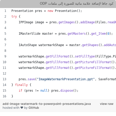
كود جافا لإضافة علامة مائية للصورة إلى ملفات ODP
Presentation
pres
 = 
new
Presentation
();
try
 {
IPPImage
image
 = 
pres
.
getImages
().
addImage
(
Files
.
read
IMasterSlide
master
 = 
pres
.
getMasters
().
get_Item
(
0
);
IAutoShape
watermarkShape
 = 
master
.
getShapes
().
addAut
watermarkShape
.
getFillFormat
().
setFillType
(
FillType
.
P
watermarkShape
.
getFillFormat
().
getPictureFillFormat
()
watermarkShape
.
getFillFormat
().
getPictureFillFormat
()
pres
.
save
(
"ImageWatermarkPresentation.ppt"
, 
SaveForma
} 
finally
 {
if
 (
pres
 != 
null
) 
pres
.
dispose
();
}
add-image-watermark-to-powerpoint-presentations.java
view raw
hosted with ❤ by
GitHub