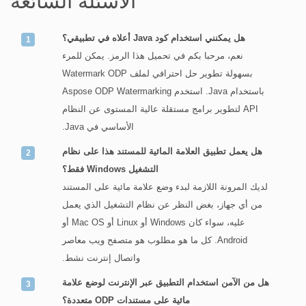
الأسئلة الشائعة
هل يمكنني استخدام كود Java أعلاه في تطبيقي؟
نعم، مرحبا بكم في تحميل هذا الرمز. يمكن للمرء
بسهولة تطوير حل احترافي لملف Watermark ODP
باستخدام Java. استخدم Aspose ODP Watermarking
API لتطوير برامج مستقلة عالية المستوى عن النظام
الأساسي في Java.
هل يعمل تطبيق العلامة المائية للمستند هذا على نظام
التشغيل Windows فقط؟
لديك المرونة اللازمة لبدء وضع علامة مائية على المستند
من أي جهاز، بغض النظر عن نظام التشغيل الذي يعمل
عليه، سواء كان Windows أو Linux أو Mac OS أو
Android. كل ما هو مطلوب هو متصفح ويب معاصر
واتصال إنترنت نشط.
هل من الآمن استخدام التطبيق عبر الإنترنت لوضع علامة
مائية على مستندات ODP متعددة؟