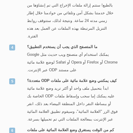
بالطبع! ستتم إزالة ملفات الإخراج التي تم إنشاؤها من
خلال خدمتنا بشكل آمن وتلقائي من خوادمنا خلال إطار
زمني مدته 24 ساعة. ونتيجة لذلك، ستتوقف روابط
التنزيل المرتبطة بهذه الملفات عن العمل بعد هذه
الفترة.
ما المتصفح الذي يجب أن يستخدم التطبيق؟
يمكنك استخدام أي متصفح ويب حديث مثل Google
Chrome أو Firefox أو Opera أو Safari لوضع علامة مائية
على مستند ODP عبر الإنترنت.
كيف يمكنني وضع علامة مائية على ملفات ODP متعددة؟
ابدأ بتحميل ملف واحد أو أكثر تريد وضع علامة مائية
عليه.يمكنك إما سحب وإسقاط ملفات ODP الخاصة بك
أو ببساطة النقر داخل المنطقة البيضاء.بعد ذلك، انقر
فوق الزر "العلامة المائية"، وسيقوم تطبيق العلامة المائية
عبر الإنترنت بمعالجة الملفات التي تم تحميلها بسرعة.
كم من الوقت يستغرق وضع العلامة المائية على ملفات