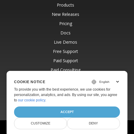
Products
New Releases
Pricing
Docs
Live Demos
Free Support
Paid Support
Paid Consulting
Blog
COOKIE NOTICE
Websites
To provide you with the best experience, we use cookies for
personalization, analytics, and ads. By using our site, you agree
About
to
our cookie policy
.
ACCEPT
CUSTOMIZE
DENY
© Aspose Pty Ltd 2001-2026.
All Rights Reserved.