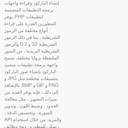
إنشاء الباركود وقراءة واجهات
برمجة التطبيقات المصممة
لتطبيقات PHP. يوفر
للمطورين القدرة على قراءة
أنواع مختلفة من الرموز
الشريطية ، بما في ذلك الرموز
الشريطية 1D و 2 D والرموز
الشريطية البريدية ، من الصور
الملتقطة بزوايا مختلفة. تسمح
واجهة برمجة تطبيقات منشئ
الباركود بإنشاء صور الباركود
بتنسيقات مختلفة مثل JPG و
PNG و GIF و BMP. بالإضافة
إلى ذلك ، فإنه يوفر العديد من
ميزات التصوير ، مثل معالجة
الحدود ، وضبط اللون ، وتدوير
الصورة ، وتخصيص الدقة ،
والمزيد. من خلال استخدام API
، يمكن للمطورين دمج وظائف