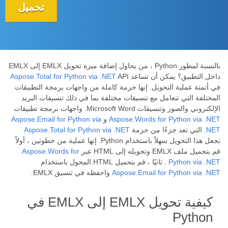
تحميل
بالنسبة لمطور Python ، من يحاول إضافة ميزة تحويل EMLX إلى EMLX
داخل التطبيق؟ يمكن أن تساعد
API
Aspose.Total for Python via .NET
في أتمتة عملية التحويل. إنها حزمة كاملة من واجهات برمجة التطبيقات
المختلفة التي تتعامل مع تنسيقات مختلفة بما في ذلك تنسيقات البريد
الإلكتروني والصور وتنسيقات Microsoft Word. واجهات برمجة تطبيقات
Aspose.Words for Python via .NET
و
Aspose.Email for Python via
.NET
التي تعد جزءًا من حزمة
Aspose.Total for Python via .NET
تجعل هذا التحويل سهلاً باستخدام Python. إنها عملية من خطوتين ، أولاً
قم بتحميل ملف EMLX وتحويله إلى HTML عبر
Aspose.Words for
Python via .NET
. ثانيًا ، قم بتحميل HTML المحول باستخدام
Aspose.Email for Python via .NET
واحفظه في تنسيق EMLX.
كيفية تحويل EMLX إلى EMLX في
Python