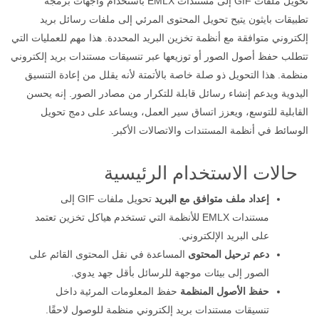
تحويل ملفات GIF إلى مستندات EMLX باستخدام واجهات برمجة
تطبيقات بايثون يتيح تحويل المحتوى المرئي إلى ملفات رسائل بريد
إلكتروني متوافقة مع أنظمة تخزين البريد المحددة. هذا مهم للعمليات التي
تتطلب حفظ أصول الصور أو توزيعها عبر تنسيقات مستندات بريد إلكتروني
منظمة. هذا التحويل ذو صلة خاصة بالأتمتة لأنه يقلل من إعادة التنسيق
اليدوية ويدعم إنشاء رسائل قابلة للتكرار من مصادر الصور. إنه يحسن
القابلية للتوسع، ويعزز اتساق سير العمل، ويساعد على دمج تحويل
الوسائط في أنظمة المستندات والاتصالات الأكبر.
حالات الاستخدام الرئيسية
إعداد ملف متوافق مع البريد
تحويل ملفات GIF إلى
مستندات EMLX للأنظمة التي تستخدم هياكل تخزين تعتمد
على البريد الإلكتروني.
دعم ترحيل المحتوى
المساعدة في نقل المحتوى القائم على
الصور إلى بيئات موجهة للرسائل بأقل جهد يدوي.
حفظ الأصول المنظمة
حفظ المعلومات المرئية داخل
تنسيقات مستندات بريد إلكتروني منظمة للوصول لاحقًا.