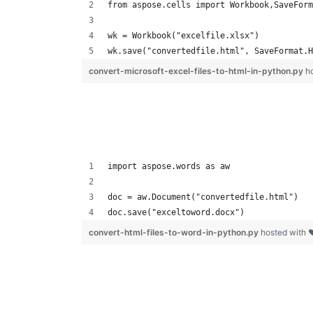
from aspose.cells import Workbook,SaveForm
wk = Workbook("excelfile.xlsx")
wk.save("convertedfile.html", SaveFormat.H
convert-microsoft-excel-files-to-html-in-python.py
h
import aspose.words as aw
doc = aw.Document("convertedfile.html")
doc.save("exceltoword.docx")
convert-html-files-to-word-in-python.py
hosted with 