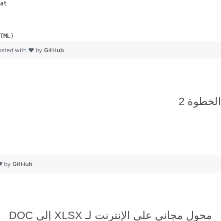
at
TML)
osted with ❤ by
GitHub
❤ by
GitHub
محول مجاني على الإنترنت لـ XLSX إلى DOC