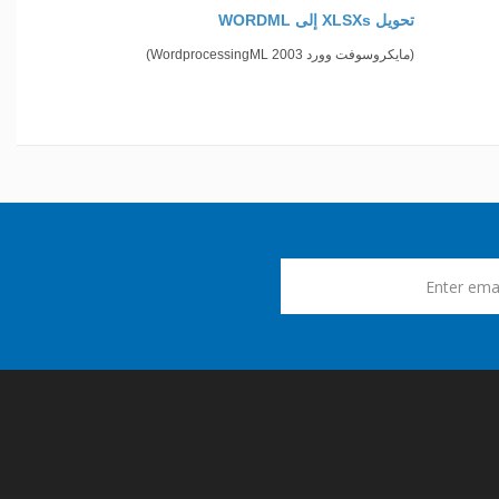
تحويل XLSXs إلى WORDML
(مايكروسوفت وورد 2003 WordprocessingML)