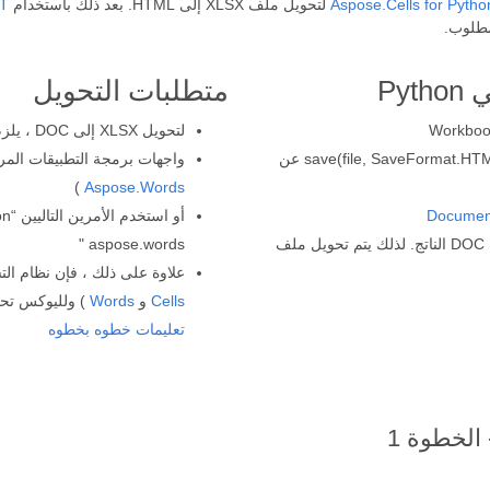
ET
Aspose.Cells for Pytho
متطلبات التحويل
لتحويل XLSX إلى DOC ، يلزم Python 3.5 أو أحدث
احفظ ملف XLSX إلى HTML باستخدام طريقة save(file, SaveFormat.HTML) عن
واجهات برمجة التطبيقات المرجع
)
Aspose.Words
Documen
قم باستدعاء طريقة “الحفظ” أثناء تحديد مسار ملف DOC الناتج. لذلك يتم تحويل ملف
aspose.words "
علاوة على ذلك ، فإن نظام التشغيل Microsoft Windows أو Linux (ا
Cells
و
Words
) ولليوكس تحقق من ال
تعليمات خطوه بخطوه