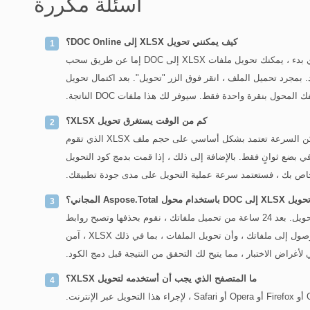
أسئلة مكررة
كيف يمكنني تحويل XLSX إلى DOC Online؟
تم دمج التطبيق عبر الإنترنت لتحويل XLSX أعلاه. بادئ ذي بدء ، يمكنك تحويل ملفات XLSX إلى DOC إما عن طريق سحب
د. بمجرد تحميل الملف ، انقر فوق الزر "تحويل". بعد اكتمال تحويل
كم من الوقت يستغرق تحويل XLSX؟
يعمل محول XLSX إلى DOC عبر الإنترنت بسرعة ، لكن السرعة تعتمد بشكل أساسي على حجم ملف XLSX الذي تقوم
حويله. يمكن تحويل ملفات XLSX الأصغر إلى تنسيق DOC في بضع ثوانٍ فقط. بالإضافة إلى ذلك ، إذا قمت بدمج كود التحويل
Aspose.Total المجاني؟
بالطبع! سيكون رابط تنزيل ملفات DOC متاحًا فورًا بعد التحويل. بعد 24 ساعة من تحميل ملفاتك ، نقوم بحذفها وتصبح روابط
التنزيل غير نشطة. كن مطمئنًا أنه لا يمكن لأي شخص الوصول إلى ملفاتك ، وأن تحويل الملفات ، بما في ذلك XLSX ، آمن
أغراض الاختبار ، مما يتيح لك التحقق من النتيجة قبل دمج الكود.
ما المتصفح الذي يجب أن أستخدمه لتحويل XLSX؟
يمكنك استخدام أي متصفح ويب حديث ، مثل Google Chrome أو Firefox أو Opera أو Safari ، لإجراء هذا التحويل عبر الإنترنت.