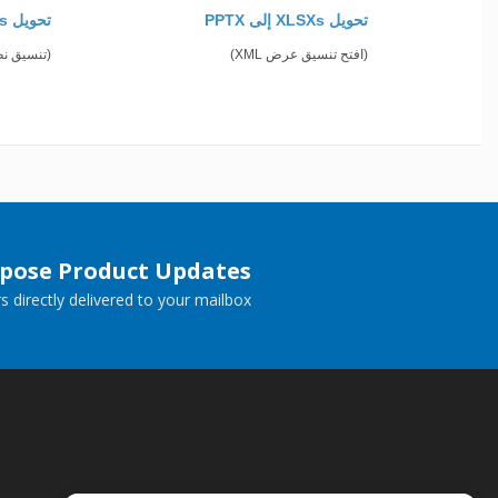
تحويل XLSXs إلى PPTX
تحويل XLSXs إلى RTF
(افتح تنسيق عرض XML)
(تنسيق ن
spose Product Updates
 directly delivered to your mailbox.