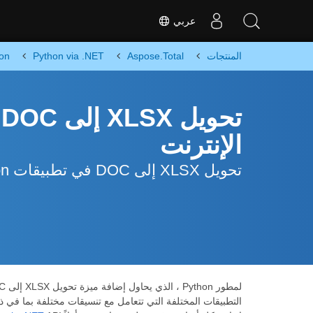
عربي
المنتجات
Aspose.Total
Python via .NET
on
الإنترنت
تحويل XLSX إلى DOC في تطبيقات Python دون تثبيت Microsoft Excel
لمطور Python ، الذي يحاول إضافة ميزة تحويل XLSX إلى DOC داخل التطبيق. يمكن أن تساعد
التطبيقات المختلفة التي تتعامل مع تنسيقات مختلفة بما في ذلك ملفات 