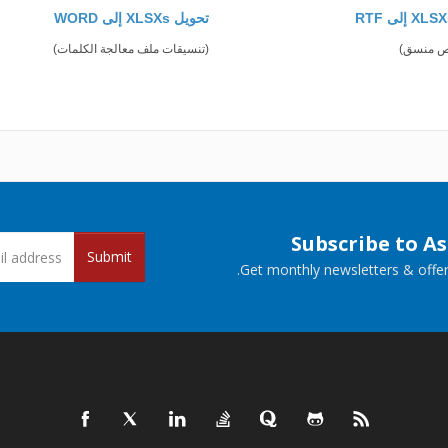
تحويل XLSXs إلى WORD
ص منسق)
(تنسيقات ملف معالجة الكلمات)
Subscribe to A
Submit
Get monthly newsletters & offers