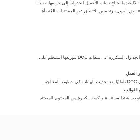
رير، الوثائق، ومشاركة المحتوى. يكون ذلك مفيدًا عندما تحتاج بيانات الأعمال الجدولية إلى عرضها بصيغة
ل المؤسسة. في سير العمل الحديث، يساعد أتمتة تحويل XLSX إلى DOC على تقليل جهد التنسيق اليدوي، وتحسين الاتساق عبر المستندات المُنشأة،
يمكن للأتمتة تحويل مخرجات الجداول المتكررة إلى ملفات DOC لتوزيعها المنتظم على
ر العمل
 القوالب
حيد بنية المستند عبر كميات كبيرة من المحتوى المستند