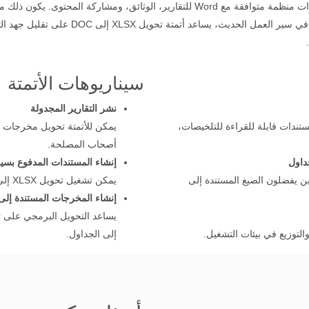
تحويل XLSX إلى DOC يتيح تحويل بيانات الجداول إلى مستندات منظمة متوافقة مع Word للتقا
سردية أو صديقة للطباعة للاستخدام الأوسع داخ
سيناريوهات الأتمتة
نشر التقارير المجدولة
ستندات قابلة للقراءة للتلخيصات،
أصحاب المصلحة.
داول
إنشاء المستندات المدفوع بسي
ن يفضلون الصيغ المستندة إلى
يمكن تشغيل تحويل XLSX إلى DOC تلقائيًا بعد تحديث البيانات في خطوط المعالجة.
إنشاء المخرجات المستندة إلى
يساعد التحويل البرمجي على تو
لتوزيع في بيئات التشغيل.
إلى الجداول.