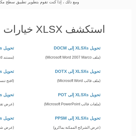
ومع ذلك ، إذا كنت تقوم بتطوير تطبيق سطح مكتب ، فإن pose.Total XLSX Conversion API
استكشف XLSX خيارات التحويل مع Python
تحويل XLSXs إلى DOCM
تحويل XLSXs إلى DOCX
(ملف Microsoft Word 2007 Marco)
(مستند Office 2007+ Word)
تحويل XLSXs إلى DOTX
تحويل XLSXs إلى MOBI
(ملف قالب Microsoft Word)
(افتح تنس
تحويل XLSXs إلى POT
تحويل XLSXs إلى POTX
(ملفات قالب Microsoft PowerPoint)
(عرض تقديمي لقالب
تحويل XLSXs إلى PPSM
تحويل XLSXs إلى PPSX
(عرض الشرائح الممكنة بماكرو)
(عرض شرائح oint