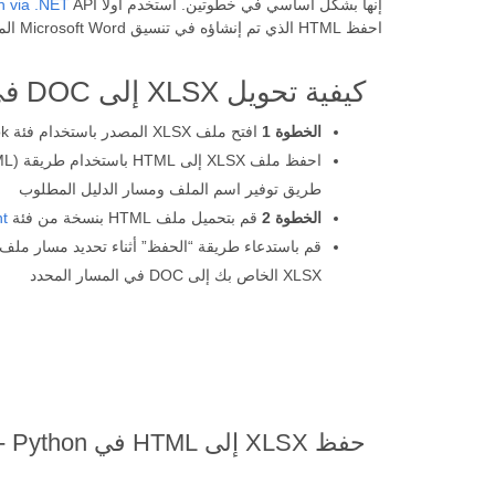
إنها بشكل أساسي في خطوتين. استخدم أولاً
API لتحويل ملف XLSX إلى HTML. بعد ذلك باستخدام Word Python API
n via .NET
احفظ HTML الذي تم إنشاؤه في تنسيق Microsoft Word المطلوب.
كيفية تحويل XLSX إلى DOC في Python
الخطوة 1
افتح ملف XLSX المصدر باستخدام فئة Workbook
طريق توفير اسم الملف ومسار الدليل المطلوب
الخطوة 2
قم بتحميل ملف HTML بنسخة من فئة
t
XLSX الخاص بك إلى DOC في المسار المحدد
حفظ XLSX إلى HTML في Python - الخطوة 1