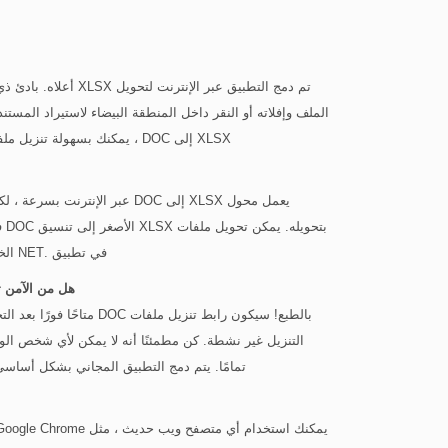
الملف وإفلاته أو النقر داخل المنطقة البيضاء لاستيراد المستن
XLSX إلى DOC ، يمكنك بسهولة تنزيل ملفك المحول بنقرة واحدة فقط. سيوفر لك هذا ملفات DOC الناتجة.
بت
في تطبيق .NET الخاص بك ، فستعتمد سرعة عملية التحويل على مدى جودة تطبيقك.
هل من الآمن تحويل XLSX إلى DOC باستخدام محول 
تمامًا. يتم دمج التطبيق المجاني بشكل أساسي ل