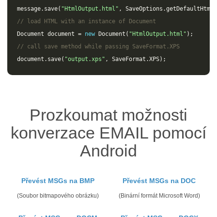
message
.
save
(
"HtmlOutput.html"
,
SaveOptions
.
getDefaultHtml
(
// load HTML with an instance of Document
Document
document
=
new
Document
(
"HtmlOutput.html"
);
// call save method while passing SaveFormat.XPS
document
.
save
(
"output.xps"
,
SaveFormat
.
XPS
);
Prozkoumat možnosti
konverzace EMAIL pomocí
Android
Převést MSGs na BMP
Převést MSGs na DOC
(Soubor bitmapového obrázku)
(Binární formát Microsoft Word)