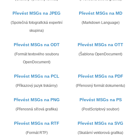
Převést MSGs na JPEG
Převést MSGs na MD
(Společná fotografická expertní
(Markdown Language)
skupina)
Převést MSGs na ODT
Převést MSGs na OTT
(Formát textového souboru
(Šablona OpenDocument)
OpenDocument)
Převést MSGs na PCL
Převést MSGs na PDF
(Příkazový jazyk tiskárny)
(Přenosný formát dokumentu)
Převést MSGs na PNG
Převést MSGs na PS
(Přenosná síťová grafika)
(PostScriptový soubor)
Převést MSGs na RTF
Převést MSGs na SVG
(Formát RTF)
(Skalární vektorová grafika)