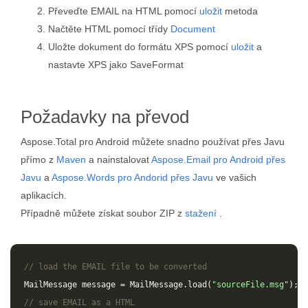
Převeďte EMAIL na HTML pomocí
uložit
metoda
Načtěte HTML pomocí třídy
Document
Uložte dokument do formátu XPS pomocí
uložit
a
nastavte XPS jako SaveFormat
Požadavky na převod
Aspose.Total pro Android můžete snadno používat přes Javu
přímo z
Maven
a nainstalovat
Aspose.Email pro Android přes
Javu
a
Aspose.Words pro Andorid přes Javu
ve vašich
aplikacích.
Případně můžete získat soubor ZIP z
stažení
.
// load the EMAIL file to be converted
MailMessage
message
=
MailMessage
.
load
(
"sourceFile.msg"
);
// save EMAIL as a HTML 