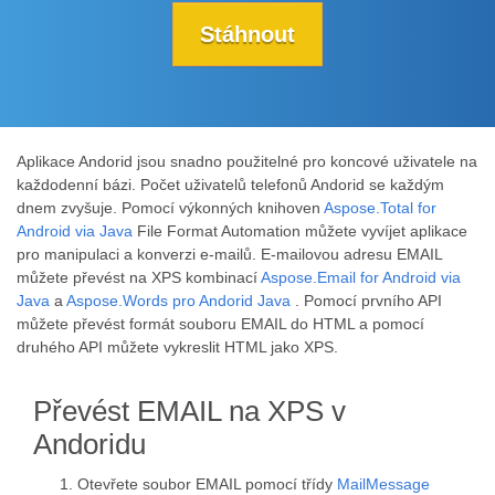
Stáhnout
Aplikace Andorid jsou snadno použitelné pro koncové uživatele na
každodenní bázi. Počet uživatelů telefonů Andorid se každým
dnem zvyšuje. Pomocí výkonných knihoven
Aspose.Total for
Android via Java
File Format Automation můžete vyvíjet aplikace
pro manipulaci a konverzi e-mailů. E-mailovou adresu EMAIL
můžete převést na XPS kombinací
Aspose.Email for Android via
Java
a
Aspose.Words pro Andorid Java
. Pomocí prvního API
můžete převést formát souboru EMAIL do HTML a pomocí
druhého API můžete vykreslit HTML jako XPS.
Převést EMAIL na XPS v
Andoridu
Otevřete soubor EMAIL pomocí třídy
MailMessage