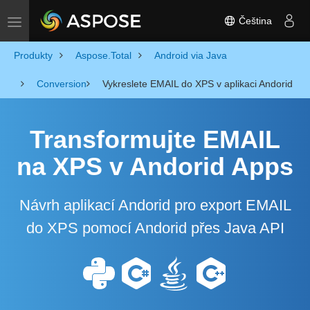
Čeština
Toggle navigation
Produkty
Aspose.Total
Android via Java
Conversion
Vykreslete EMAIL do XPS v aplikaci Andorid
Transformujte EMAIL
na XPS v Andorid Apps
Návrh aplikací Andorid pro export EMAIL
do XPS pomocí Andorid přes Java API