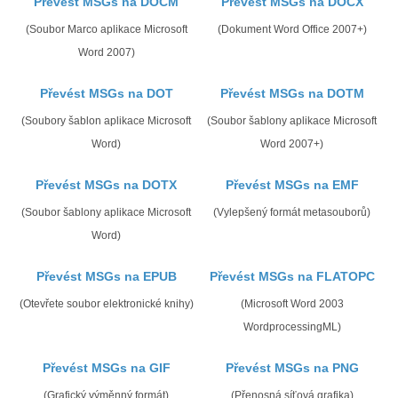
Převést MSGs na DOCM
Převést MSGs na DOCX
(Soubor Marco aplikace Microsoft
(Dokument Word Office 2007+)
Word 2007)
Převést MSGs na DOT
Převést MSGs na DOTM
(Soubory šablon aplikace Microsoft
(Soubor šablony aplikace Microsoft
Word)
Word 2007+)
Převést MSGs na DOTX
Převést MSGs na EMF
(Soubor šablony aplikace Microsoft
(Vylepšený formát metasouborů)
Word)
Převést MSGs na EPUB
Převést MSGs na FLATOPC
(Otevřete soubor elektronické knihy)
(Microsoft Word 2003
WordprocessingML)
Převést MSGs na GIF
Převést MSGs na PNG
(Grafický výměnný formát)
(Přenosná síťová grafika)