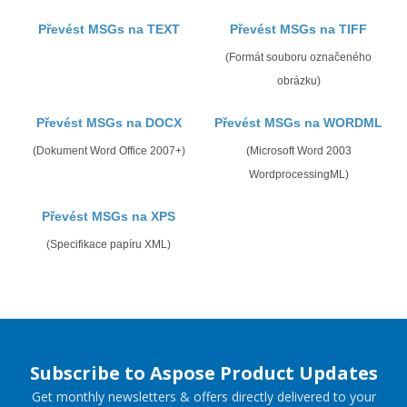
Převést MSGs na TEXT
Převést MSGs na TIFF
(Formát souboru označeného
obrázku)
Převést MSGs na DOCX
Převést MSGs na WORDML
(Dokument Word Office 2007+)
(Microsoft Word 2003
WordprocessingML)
Převést MSGs na XPS
(Specifikace papíru XML)
Subscribe to Aspose Product Updates
Get monthly newsletters & offers directly delivered to your