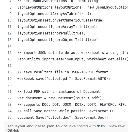
// set JsonLayoutOptions for formatting
JsonLayoutOptions layoutOptions = new JsonLayoutOptions
layoutOptions.setArrayAsTable(true);
layoutOptionssetConvertNumericOrDate(true);
layoutOptionssetIgnoreArrayTitle(true);
layoutOptionssetIgnoreNull(true);
layoutOptionssetIgnoreObjectTitle(true);
// import JSON data to default worksheet starting at ce
JsonUtility.importData(jsonInput, worksheet.getCells(),
// save resultant file in JSON-TO-PDF format
workbook.save("output.pdf", SaveFormat.AUTO);   
// load PDF with an instance of Document
var document = new Document("output.pdf");
// supports DOC, DOT, DOCM, DOTX, DOTX, FLATOPC, RTF, W
// call Save method while passing SaveFormat.DOC
document.Save("output.doc", SaveFormat.Doc); 
set-layout-and-parse-json-to-doc.java
hosted with ❤ by
view raw
GitHub