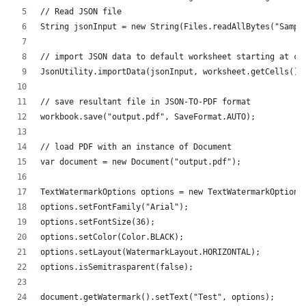
// Read JSON file
String jsonInput = new String(Files.readAllBytes("Sampl
// import JSON data to default worksheet starting at ce
JsonUtility.importData(jsonInput, worksheet.getCells(),
// save resultant file in JSON-TO-PDF format
workbook.save("output.pdf", SaveFormat.AUTO);   
// load PDF with an instance of Document
var document = new Document("output.pdf");
TextWatermarkOptions options = new TextWatermarkOptions
options.setFontFamily("Arial");
options.setFontSize(36);
options.setColor(Color.BLACK);
options.setLayout(WatermarkLayout.HORIZONTAL);
options.isSemitrasparent(false);
document.getWatermark().setText("Test", options);