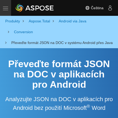
Čeština
Toggle navigation
Produkty
Aspose.Total
Android via Java
Conversion
Převeďte formát JSON na DOC v systému Android přes Java
Převeďte formát JSON
na DOC v aplikacích
pro Android
Analyzujte JSON na DOC v aplikacích pro
®
Android bez použití Microsoft
Word