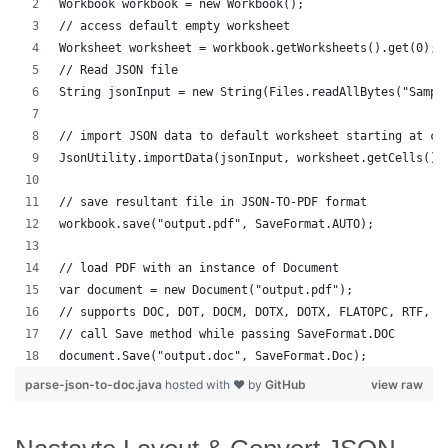
Workbook workbook = new Workbook();
// access default empty worksheet
Worksheet worksheet = workbook.getWorksheets().get(0);
// Read JSON file
String jsonInput = new String(Files.readAllBytes("Sampl
// import JSON data to default worksheet starting at ce
JsonUtility.importData(jsonInput, worksheet.getCells(),
// save resultant file in JSON-TO-PDF format
workbook.save("output.pdf", SaveFormat.AUTO);   
// load PDF with an instance of Document
var document = new Document("output.pdf");
// supports DOC, DOT, DOCM, DOTX, DOTX, FLATOPC, RTF, W
// call Save method while passing SaveFormat.DOC
document.Save("output.doc", SaveFormat.Doc); 
parse-json-to-doc.java
hosted with ❤ by
GitHub
view raw