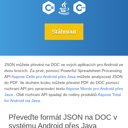
Stáhnout
JSON můžete převést na DOC ve svých aplikacích pro Android ve
dvou krocích. Za prvé, pomocí Powerful Spreadsheet Processing
API
Aspose.Cells pro Android přes Java
můžete analyzovat JSON
do PDF. Ve druhém kroku můžete převést PDF do DOC pomocí
rozhraní API pro zpracování textu
Aspose.Words pro Android přes
Java
. Obě rozhraní API spadají do rodiny produktů
Aspose.Total
for Android via Java
.
Převeďte formát JSON na DOC v
systému Android přes Java