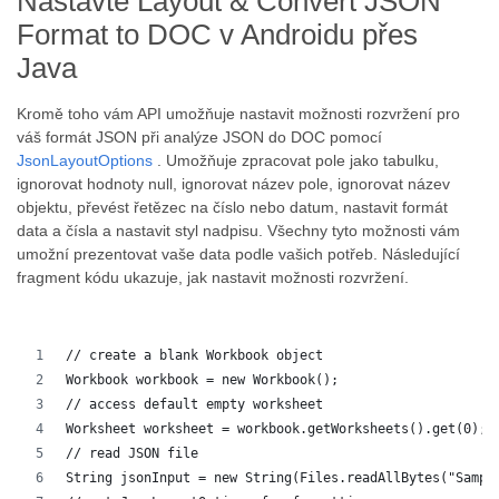
Nastavte Layout & Convert JSON
Format to DOC v Androidu přes
Java
Kromě toho vám API umožňuje nastavit možnosti rozvržení pro
váš formát JSON při analýze JSON do DOC pomocí
JsonLayoutOptions
. Umožňuje zpracovat pole jako tabulku,
ignorovat hodnoty null, ignorovat název pole, ignorovat název
objektu, převést řetězec na číslo nebo datum, nastavit formát
data a čísla a nastavit styl nadpisu. Všechny tyto možnosti vám
umožní prezentovat vaše data podle vašich potřeb. Následující
fragment kódu ukazuje, jak nastavit možnosti rozvržení.
// create a blank Workbook object
Workbook workbook = new Workbook();
// access default empty worksheet
Worksheet worksheet = workbook.getWorksheets().get(0);
// read JSON file
String jsonInput = new String(Files.readAllBytes("Sampl