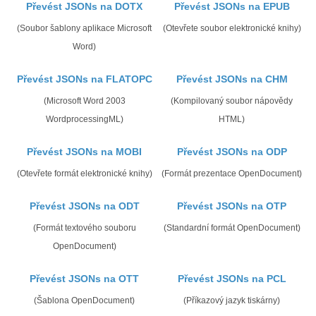
Převést JSONs na DOTX
Převést JSONs na EPUB
(Soubor šablony aplikace Microsoft
(Otevřete soubor elektronické knihy)
Word)
Převést JSONs na FLATOPC
Převést JSONs na CHM
(Microsoft Word 2003
(Kompilovaný soubor nápovědy
WordprocessingML)
HTML)
Převést JSONs na MOBI
Převést JSONs na ODP
(Otevřete formát elektronické knihy)
(Formát prezentace OpenDocument)
Převést JSONs na ODT
Převést JSONs na OTP
(Formát textového souboru
(Standardní formát OpenDocument)
OpenDocument)
Převést JSONs na OTT
Převést JSONs na PCL
(Šablona OpenDocument)
(Příkazový jazyk tiskárny)