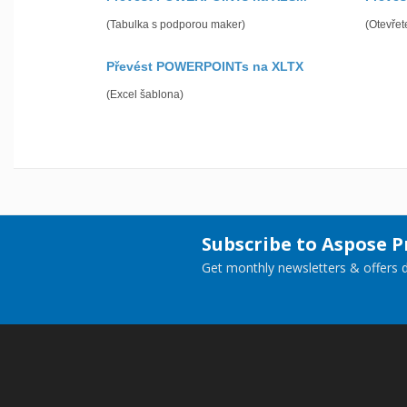
(Tabulka s podporou maker)
(Otevřet
Převést POWERPOINTs na XLTX
(Excel šablona)
Subscribe to Aspose 
Get monthly newsletters & offers di