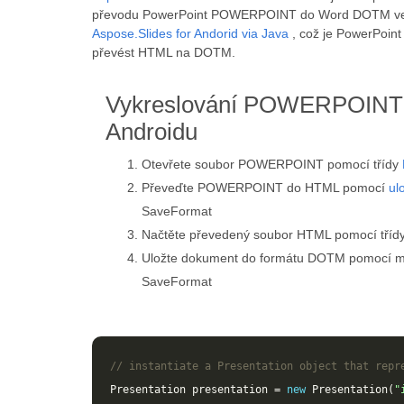
převodu PowerPoint POWERPOINT do Word DOTM ve va
Aspose.Slides for Andorid via Java
, což je PowerPoint
převést HTML na DOTM.
Vykreslování POWERPOINT
Androidu
Otevřete soubor POWERPOINT pomocí třídy
Převeďte POWERPOINT do HTML pomocí
ulo
SaveFormat
Načtěte převedený soubor HTML pomocí tříd
Uložte dokument do formátu DOTM pomocí 
SaveFormat
// instantiate a Presentation object that repr
Presentation
presentation
=
new
Presentation
(
"