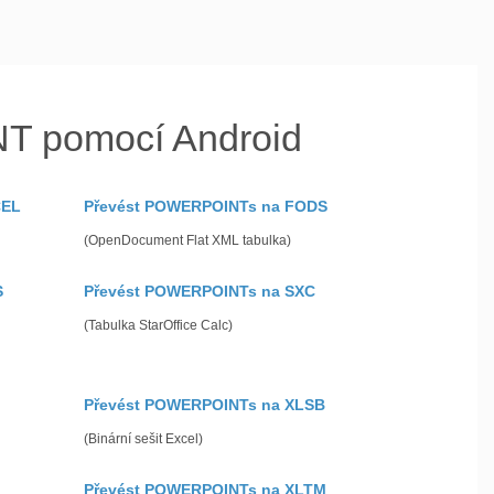
T pomocí Android
CEL
Převést POWERPOINTs na FODS
(OpenDocument Flat XML tabulka)
S
Převést POWERPOINTs na SXC
(Tabulka StarOffice Calc)
Převést POWERPOINTs na XLSB
(Binární sešit Excel)
Převést POWERPOINTs na XLTM