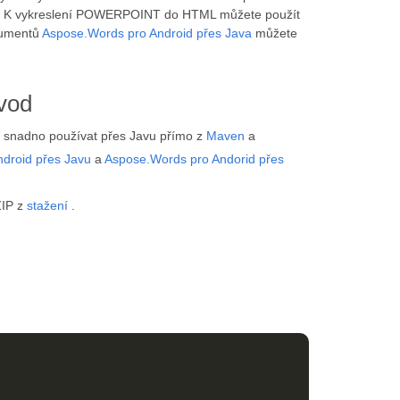
. K vykreslení POWERPOINT do HTML můžete použít
okumentů
Aspose.Words pro Android přes Java
můžete
vod
e snadno používat přes Javu přímo z
Maven
a
ndroid přes Javu
a
Aspose.Words pro Andorid přes
ZIP z
stažení
.