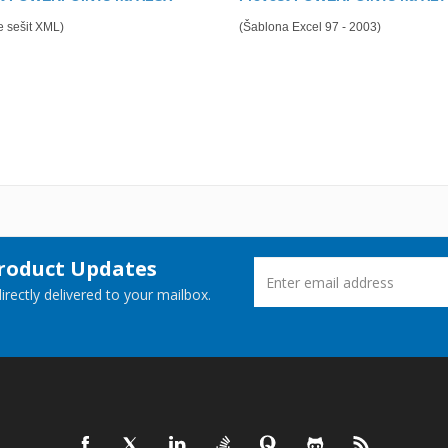
e sešit XML)
(Šablona Excel 97 - 2003)
Product Updates
rectly delivered to your mailbox.