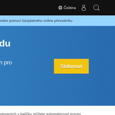
Čeština
ebo pomocí bezplatného online převodníku
idu
h pro
Stáhnout
kytovaných v balíčku můžete automatizovat proces