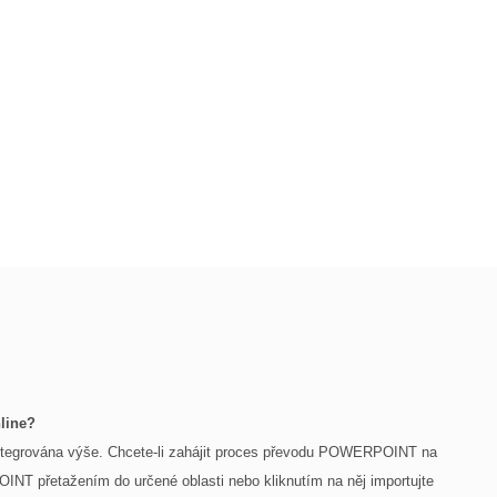
line?
ntegrována výše. Chcete-li zahájit proces převodu POWERPOINT na
NT přetažením do určené oblasti nebo kliknutím na něj importujte