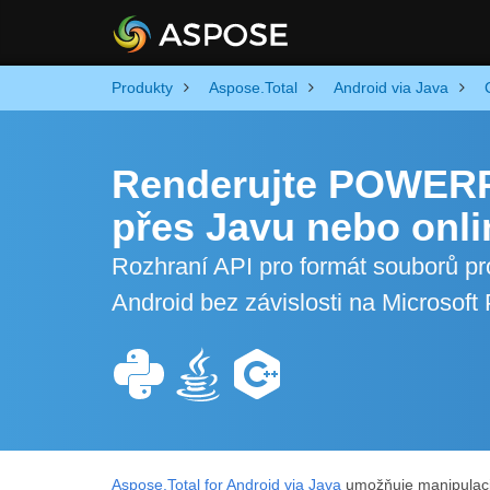
Produkty
Aspose.Total
Android via Java
Renderujte POWER
přes Javu nebo onli
Rozhraní API pro formát souborů 
Android bez závislosti na Microsof
Aspose.Total for Android via Java
umožňuje manipulaci 