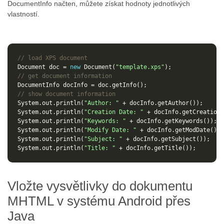
DocumentInfo načten, můžete získat hodnoty jednotlivých
vlastností.
// load XPS document
Document
doc
=
new
Document
(
"template.xps"
);
// get document information
DocumentInfo
docInfo
=
doc
.
getInfo
();
// show document information
System
.
out
.
println
(
"Author: "
+
docInfo
.
getAuthor
());
System
.
out
.
println
(
"Creation Date: "
+
docInfo
.
getCreationD
System
.
out
.
println
(
"Keywords: "
+
docInfo
.
getKeywords
());
System
.
out
.
println
(
"Modify Date: "
+
docInfo
.
getModDate
());
System
.
out
.
println
(
"Subject: "
+
docInfo
.
getSubject
());
System
.
out
.
println
(
"Title: "
+
docInfo
.
getTitle
());
Vložte vysvětlivky do dokumentu
MHTML v systému Android přes
Java