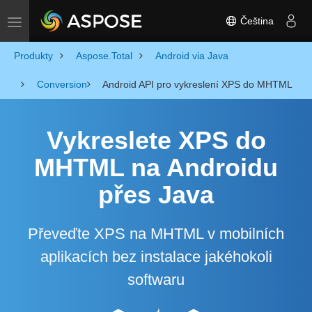
Čeština
Toggle navigation
Produkty
Aspose.Total
Android via Java
Conversion
Android API pro vykreslení XPS do MHTML
Vykreslete XPS do
MHTML na Androidu
přes Java
Převeďte XPS na MHTML v mobilních
aplikacích bez instalace jakéhokoli
softwaru