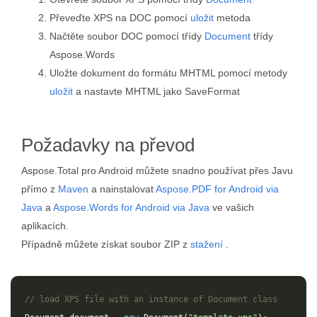
Převeďte XPS na DOC pomocí
uložit
metoda
Načtěte soubor DOC pomocí třídy
Document
třídy
Aspose.Words
Uložte dokument do formátu MHTML pomocí metody
uložit
a nastavte MHTML jako SaveFormat
Požadavky na převod
Aspose.Total pro Android můžete snadno používat přes Javu
přímo z
Maven
a nainstalovat
Aspose.PDF for Android via
Java
a
Aspose.Words for Android via Java
ve vašich
aplikacích.
Případně můžete získat soubor ZIP z
stažení
.
// load XPS file with an instance of Document class