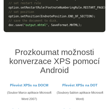
// set restart rule
option
.
setRestartRule
(
FootnoteNumberingRule
.
RESTART_PAGE
);
// set position
option
.
setPosition
(
EndnotePosition
.
END_OF_SECTION
);
// save the document to disk.
doc
.
save
(
"output.mhtml"
,
SaveFormat
.
MHTML
);
Prozkoumat možnosti
konverzace XPS pomocí
Android
Převést XPSs na DOCM
Převést XPSs na DOT
(Soubor Marco aplikace Microsoft
(Soubory šablon aplikace Microsoft
Word 2007)
Word)