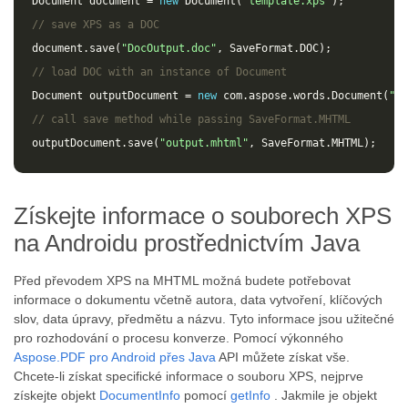
Document
document
=
new
Document
(
"template.xps"
);
// save XPS as a DOC 
document
.
save
(
"DocOutput.doc"
,
SaveFormat
.
DOC
);
// load DOC with an instance of Document
Document
outputDocument
=
new
com
.
aspose
.
words
.
Document
(
"Do
// call save method while passing SaveFormat.MHTML
outputDocument
.
save
(
"output.mhtml"
,
SaveFormat
.
MHTML
);
Získejte informace o souborech XPS
na Androidu prostřednictvím Java
Před převodem XPS na MHTML možná budete potřebovat
informace o dokumentu včetně autora, data vytvoření, klíčových
slov, data úpravy, předmětu a názvu. Tyto informace jsou užitečné
pro rozhodování o procesu konverze. Pomocí výkonného
Aspose.PDF pro Android přes Java
API můžete získat vše.
Chcete-li získat specifické informace o souboru XPS, nejprve
získejte objekt
DocumentInfo
pomocí
getInfo
. Jakmile je objekt