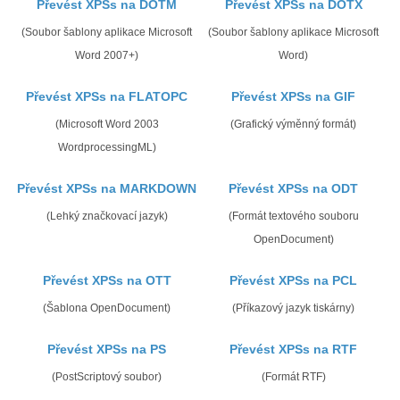
Převést XPSs na DOTM
Převést XPSs na DOTX
(Soubor šablony aplikace Microsoft
(Soubor šablony aplikace Microsoft
Word 2007+)
Word)
Převést XPSs na FLATOPC
Převést XPSs na GIF
(Microsoft Word 2003
(Grafický výměnný formát)
WordprocessingML)
Převést XPSs na MARKDOWN
Převést XPSs na ODT
(Lehký značkovací jazyk)
(Formát textového souboru
OpenDocument)
Převést XPSs na OTT
Převést XPSs na PCL
(Šablona OpenDocument)
(Příkazový jazyk tiskárny)
Převést XPSs na PS
Převést XPSs na RTF
(PostScriptový soubor)
(Formát RTF)