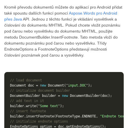
Kromě převodu dokumentů můžete do aplikací pro Android přidat
také spoustu dalších funkcí pomocí
Aspose.Words pro Android
přes Java
API. Jednou z těchto funkcí je vkládání vysvětlivek a
číslování do dokumentu MHTML. Pokud chcete vložit poznámku
pod čarou nebo vysvětlivku do dokumentu MHTML, použijte
metodu DocumentBuilder.InsertFootnote. Tato metoda vloží do
dokumentu poznámku pod čarou nebo vysvětlivku. Třídy
EndnoteOptions a FootnoteOptions představují možnosti
číslování poznámek pod čarou a vysvětlivky.
// load document
Document
doc
=
new
Document
(
"input.DOC"
);
// initialize document builder
DocumentBuilder
builder
=
new
DocumentBuilder
(
doc
);
// add text in it
builder
.
write
(
"Some text"
);
// insert footnote
builder
.
insertFootnote
(
FootnoteType
.
ENDNOTE
,
"Endnote text.
// initialize endnote options
EndnoteOptions
option
=
doc
.
getEndnoteOptions
();