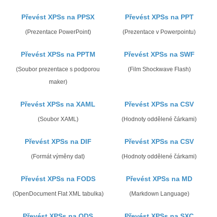
Převést XPSs na PPSX
Převést XPSs na PPT
(Prezentace PowerPoint)
(Prezentace v Powerpointu)
Převést XPSs na PPTM
Převést XPSs na SWF
(Soubor prezentace s podporou
(Film Shockwave Flash)
maker)
Převést XPSs na XAML
Převést XPSs na CSV
(Soubor XAML)
(Hodnoty oddělené čárkami)
Převést XPSs na DIF
Převést XPSs na CSV
(Formát výměny dat)
(Hodnoty oddělené čárkami)
Převést XPSs na FODS
Převést XPSs na MD
(OpenDocument Flat XML tabulka)
(Markdown Language)
Převést XPSs na ODS
Převést XPSs na SXC