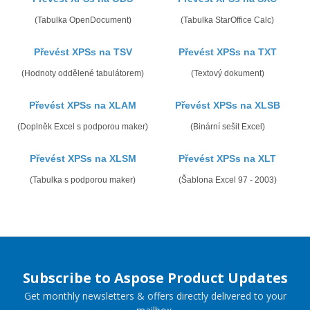
(Tabulka OpenDocument)
(Tabulka StarOffice Calc)
Převést XPSs na TSV
Převést XPSs na TXT
(Hodnoty oddělené tabulátorem)
(Textový dokument)
Převést XPSs na XLAM
Převést XPSs na XLSB
(Doplněk Excel s podporou maker)
(Binární sešit Excel)
Převést XPSs na XLSM
Převést XPSs na XLT
(Tabulka s podporou maker)
(Šablona Excel 97 - 2003)
Subscribe to Aspose Product Updates
Get monthly newsletters & offers directly delivered to your