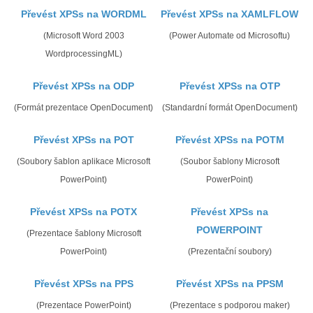
Převést XPSs na WORDML
Převést XPSs na XAMLFLOW
(Microsoft Word 2003
(Power Automate od Microsoftu)
WordprocessingML)
Převést XPSs na ODP
Převést XPSs na OTP
(Formát prezentace OpenDocument)
(Standardní formát OpenDocument)
Převést XPSs na POT
Převést XPSs na POTM
(Soubory šablon aplikace Microsoft
(Soubor šablony Microsoft
PowerPoint)
PowerPoint)
Převést XPSs na POTX
Převést XPSs na
POWERPOINT
(Prezentace šablony Microsoft
PowerPoint)
(Prezentační soubory)
Převést XPSs na PPS
Převést XPSs na PPSM
(Prezentace PowerPoint)
(Prezentace s podporou maker)