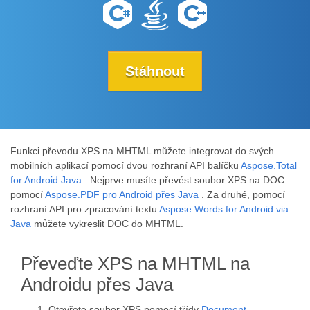
Stáhnout
Funkci převodu XPS na MHTML můžete integrovat do svých
mobilních aplikací pomocí dvou rozhraní API balíčku
Aspose.Total
for Android Java
. Nejprve musíte převést soubor XPS na DOC
pomocí
Aspose.PDF pro Android přes Java
. Za druhé, pomocí
rozhraní API pro zpracování textu
Aspose.Words for Android via
Java
můžete vykreslit DOC do MHTML.
Převeďte XPS na MHTML na
Androidu přes Java
Otevřete soubor XPS pomocí třídy
Document