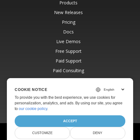
Products
New Releases
Pricing
Docs
Live Demos
Free Support
Paid Support
Paid Consulting
Blog
Websites
COOKIE NOTICE
To provide you with the best experience, we use cookies for
About
personalization, analytics, and ads. By using our site, you agree
to
our cookie policy
.
ACCEPT
© Aspose Pty Ltd 2001-2026.
All Rights Reserved.
CUSTOMIZE
DENY
Privacy Policy
Terms of use
Contact