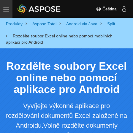
Čeština
Toggle navigation
Produkty
Aspose.Total
Android via Java
Split
Rozdělte soubor Excel online nebo pomocí mobilních
aplikací pro Android
Rozdělte soubory Excel
online nebo pomocí
aplikace pro Android
Vyvíjejte výkonné aplikace pro
rozdělování dokumentů Excel založené na
Androidu.Volně rozdělte dokumenty