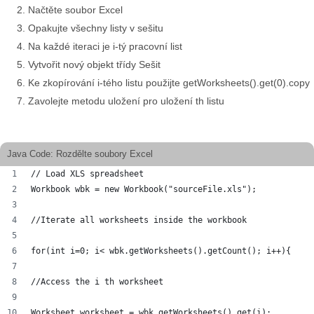
Načtěte soubor Excel
Opakujte všechny listy v sešitu
Na každé iteraci je i-tý pracovní list
Vytvořit nový objekt třídy Sešit
Ke zkopírování i-tého listu použijte getWorksheets().get(0).copy
Zavolejte metodu uložení pro uložení th listu
Java Code: Rozdělte soubory Excel
// Load XLS spreadsheet
Workbook wbk = new Workbook("sourceFile.xls");
//Iterate all worksheets inside the workbook
for(int i=0; i< wbk.getWorksheets().getCount(); i++){
//Access the i th worksheet
Worksheet worksheet = wbk.getWorksheets().get(i);