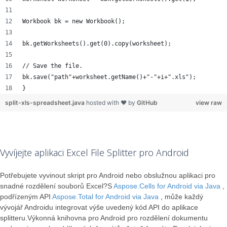
Workbook bk = new Workbook();
bk.getWorksheets().get(0).copy(worksheet);
// Save the file.
bk.save("path"+worksheet.getName()+"-"+i+".xls"); 
}
split-xls-spreadsheet.java
hosted with ❤ by
GitHub
view raw
Vyvíjejte aplikaci Excel File Splitter pro Android
Potřebujete vyvinout skript pro Android nebo obslužnou aplikaci pro
snadné rozdělení souborů Excel?S
Aspose.Cells for Android via Java
,
podřízeným API
Aspose.Total for Android via Java
, může každý
vývojář Androidu integrovat výše uvedený kód API do aplikace
splitteru.Výkonná knihovna pro Android pro rozdělení dokumentu