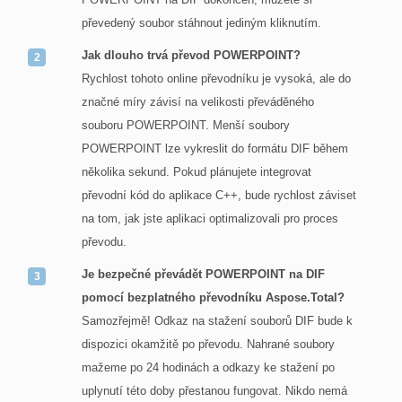
převedený soubor stáhnout jediným kliknutím.
Jak dlouho trvá převod POWERPOINT?
Rychlost tohoto online převodníku je vysoká, ale do
značné míry závisí na velikosti převáděného
souboru POWERPOINT. Menší soubory
POWERPOINT lze vykreslit do formátu DIF během
několika sekund. Pokud plánujete integrovat
převodní kód do aplikace C++, bude rychlost záviset
na tom, jak jste aplikaci optimalizovali pro proces
převodu.
Je bezpečné převádět POWERPOINT na DIF
pomocí bezplatného převodníku Aspose.Total?
Samozřejmě! Odkaz na stažení souborů DIF bude k
dispozici okamžitě po převodu. Nahrané soubory
mažeme po 24 hodinách a odkazy ke stažení po
uplynutí této doby přestanou fungovat. Nikdo nemá