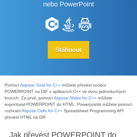
nebo PowerPoint
Stáhnout
Pomocí
Aspose.Total for C++
můžete převést soubor
POWERPOINT na DIF v aplikacích C++ ve dvou jednoduchých
krocích. Za prvé, pomocí
Aspose.Slides for C++
můžete
exportovat POWERPOINT do HTML. Powerpointé můžete pomocí
rozhraní
Aspose.Cells for C++
Spreadsheet Programming API
převést HTML na DIF.
Jak převést POWERPOINT do