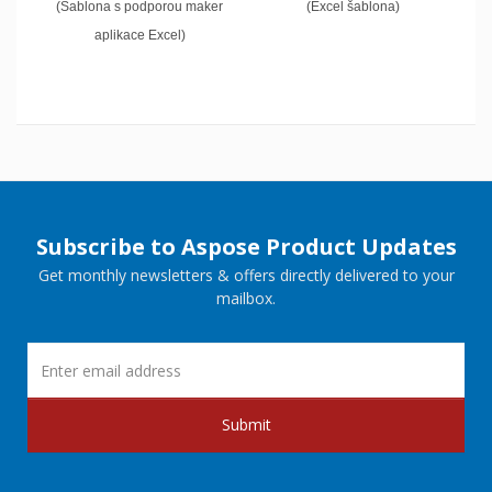
(Šablona s podporou maker
(Excel šablona)
aplikace Excel)
Subscribe to Aspose Product Updates
Get monthly newsletters & offers directly delivered to your
mailbox.
Submit