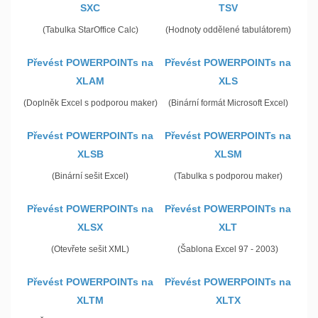
SXC
TSV
(Tabulka StarOffice Calc)
(Hodnoty oddělené tabulátorem)
Převést POWERPOINTs na
Převést POWERPOINTs na
XLAM
XLS
(Doplněk Excel s podporou maker)
(Binární formát Microsoft Excel)
Převést POWERPOINTs na
Převést POWERPOINTs na
XLSB
XLSM
(Binární sešit Excel)
(Tabulka s podporou maker)
Převést POWERPOINTs na
Převést POWERPOINTs na
XLSX
XLT
(Otevřete sešit XML)
(Šablona Excel 97 - 2003)
Převést POWERPOINTs na
Převést POWERPOINTs na
XLTM
XLTX