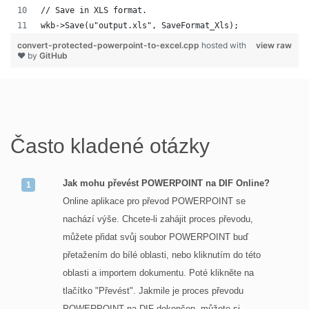
// Save in XLS format.
wkb->Save(u"output.xls", SaveFormat_Xls);
convert-protected-powerpoint-to-excel.cpp
hosted with
view raw
❤ by
GitHub
Často kladené otázky
Jak mohu převést POWERPOINT na DIF Online?
Online aplikace pro převod POWERPOINT se
nachází výše. Chcete-li zahájit proces převodu,
můžete přidat svůj soubor POWERPOINT buď
přetažením do bílé oblasti, nebo kliknutím do této
oblasti a importem dokumentu. Poté klikněte na
tlačítko "Převést". Jakmile je proces převodu
POWERPOINT na DIF dokončen, můžete si