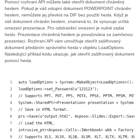
Pomocí rozhraní API můžete také otevřít dokument chráněný
heslem. Pokud je váš vstupní dokument POWERPOINT chráněn
heslem, nemůžete jej převést na DIF bez použití hesla. Když je
váš dokument chráněn heslem, znamená to, že vynucuje určitá
omezení prezentace. Pro odstranění omezení je nutné zadat
heslo. Prezentace chráněná heslem je považována za zamčenou
prezentaci. Rozhraní API vám umožňuje otevřít zašifrovaný
dokument předáním správného hesla v objektu LoadOptions.
Následující příklad kódu ukazuje, jak otevřít zašifrovaný dokument
pomocí hesla.
auto loadOptions = System::MakeObject<LoadOptions>();
loadOptions->set_Password(u"123123");
// Supports PPT, POT, PPS, POTX, PPSX, PPTM, PPSM, POTM
System::SharedPtr<Presentation> presentation = System::
// Save in HTML format.
prs->Save(u"output.html", Aspose::Slides::Export::SaveF
// Load the HTML.
intrusive_ptr<Aspose::Cells::IWorkbook> wkb = Factory::
// Supports XLS, XLSX, XLSB, XLSM, XLT, XLTX, XLTM, XLA