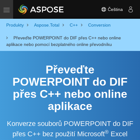
Čeština
Toggle navigation
Produkty
Aspose.Total
C++
Conversion
Převeďte POWERPOINT do DIF přes C++ nebo online
aplikace nebo pomocí bezplatného online převodníku
Převeďte
POWERPOINT do DIF
přes C++ nebo online
aplikace
Konverze souborů POWERPOINT do DIF
®
přes C++ bez použití Microsoft
Excel