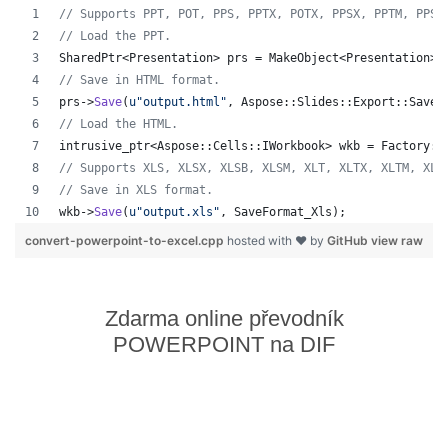
//
 Supports PPT, POT, PPS, PPTX, POTX, PPSX, PPTM, PPSM
//
 Load the PPT.
SharedPtr<Presentation> prs = MakeObject<Presentation>(
//
 Save in HTML format.
prs->
Save
(
u"
output.html
"
, Aspose::Slides::Export::SaveF
//
 Load the HTML.
intrusive_ptr<Aspose::Cells::IWorkbook> wkb = Factory::
//
 Supports XLS, XLSX, XLSB, XLSM, XLT, XLTX, XLTM, XLA
//
 Save in XLS format.
wkb->
Save
(
u"
output.xls
"
, SaveFormat_Xls);
convert-powerpoint-to-excel.cpp
hosted with ❤ by
GitHub
view raw
Zdarma online převodník
POWERPOINT na DIF