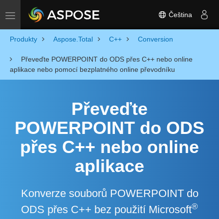
Čeština
Toggle navigation
Produkty
Aspose.Total
C++
Conversion
Převeďte POWERPOINT do ODS přes C++ nebo online
aplikace nebo pomocí bezplatného online převodníku
Převeďte
POWERPOINT do ODS
přes C++ nebo online
aplikace
Konverze souborů POWERPOINT do
®
ODS přes C++ bez použití Microsoft