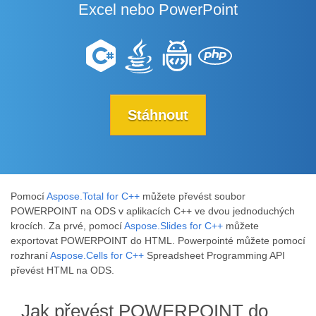
Excel nebo PowerPoint
Stáhnout
Pomocí
Aspose.Total for C++
můžete převést soubor
POWERPOINT na ODS v aplikacích C++ ve dvou jednoduchých
krocích. Za prvé, pomocí
Aspose.Slides for C++
můžete
exportovat POWERPOINT do HTML. Powerpointé můžete pomocí
rozhraní
Aspose.Cells for C++
Spreadsheet Programming API
převést HTML na ODS.
Jak převést POWERPOINT do