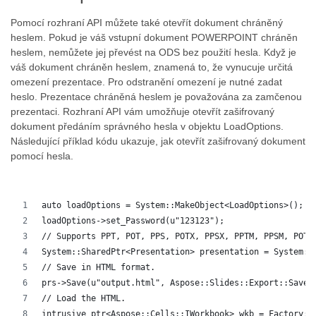
Pomocí rozhraní API můžete také otevřít dokument chráněný
heslem. Pokud je váš vstupní dokument POWERPOINT chráněn
heslem, nemůžete jej převést na ODS bez použití hesla. Když je
váš dokument chráněn heslem, znamená to, že vynucuje určitá
omezení prezentace. Pro odstranění omezení je nutné zadat
heslo. Prezentace chráněná heslem je považována za zamčenou
prezentaci. Rozhraní API vám umožňuje otevřít zašifrovaný
dokument předáním správného hesla v objektu LoadOptions.
Následující příklad kódu ukazuje, jak otevřít zašifrovaný dokument
pomocí hesla.
auto loadOptions = System::MakeObject<LoadOptions>();
loadOptions->set_Password(u"123123");
// Supports PPT, POT, PPS, POTX, PPSX, PPTM, PPSM, POTM
System::SharedPtr<Presentation> presentation = System::
// Save in HTML format.
prs->Save(u"output.html", Aspose::Slides::Export::SaveF
// Load the HTML.
intrusive_ptr<Aspose::Cells::IWorkbook> wkb = Factory::