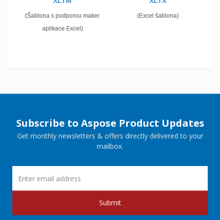
XLTM
XLTX
(Šablona s podporou maker
(Excel šablona)
aplikace Excel)
Subscribe to Aspose Product Updates
Get monthly newsletters & offers directly delivered to your
mailbox.
Submit