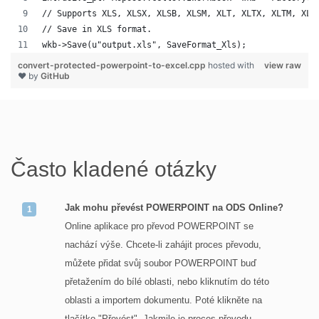
// Supports XLS, XLSX, XLSB, XLSM, XLT, XLTX, XLTM, XLA
// Save in XLS format.
wkb->Save(u"output.xls", SaveFormat_Xls);
convert-protected-powerpoint-to-excel.cpp
hosted with
view raw
❤ by
GitHub
Často kladené otázky
Jak mohu převést POWERPOINT na ODS Online?
Online aplikace pro převod POWERPOINT se
nachází výše. Chcete-li zahájit proces převodu,
můžete přidat svůj soubor POWERPOINT buď
přetažením do bílé oblasti, nebo kliknutím do této
oblasti a importem dokumentu. Poté klikněte na
tlačítko "Převést". Jakmile je proces převodu