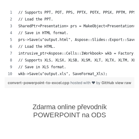
// Supports PPT, POT, PPS, PPTX, POTX, PPSX, PPTM, PPSM
// Load the PPT.
SharedPtr<Presentation> prs = MakeObject<Presentation>(
// Save in HTML format.
prs->Save(u"output.html", Aspose::Slides::Export::SaveF
// Load the HTML.
intrusive_ptr<Aspose::Cells::IWorkbook> wkb = Factory::
// Supports XLS, XLSX, XLSB, XLSM, XLT, XLTX, XLTM, XLA
// Save in XLS format.
wkb->Save(u"output.xls", SaveFormat_Xls);
convert-powerpoint-to-excel.cpp
hosted with ❤ by
GitHub
view raw
Zdarma online převodník
POWERPOINT na ODS