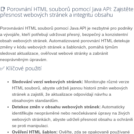
```
📑 Porovnání HTML souborů pomocí Java API: Zajistěte
přesnost webových stránek a integritu obsahu
Porovnávání HTML souborů pomocí Java API je nezbytné pro podniky
a vývojáře, kteří potřebují udržovat přesný, bezpečný a konzistentní
obsah webových stránek. Automatizované porovnání HTML detekuje
změny v kódu webových stránek a šablonách, pomáhá týmům
sledovat aktualizace, ověřovat webové stránky a zabránit
neoprávněným úpravám.
✅ Klíčové použití
Sledování verzí webových stránek:
Monitorujte různé verze
HTML souborů, abyste udrželi jasnou historii změn webových
stránek a zajistili, že aktualizace odpovídají návrhu a
obsahovým standardům.
Detekce změn v obsahu webových stránek:
Automaticky
identifikujte neoprávněné nebo neočekávané úpravy na živých
webových stránkách, abyste udrželi přesnost obsahu a ochránili
se proti manipulaci.
Ověření HTML šablon:
Ověřte, zda se opakovaně používané