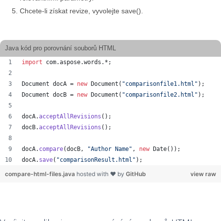
Chcete-li získat revize, vyvolejte save().
Java kód pro porovnání souborů HTML
import
com
.
aspose
.
words
.*;
Document
docA
 = 
new
Document
(
"comparisonfile1.html"
);
Document
docB
 = 
new
Document
(
"comparisonfile2.html"
);
docA
.
acceptAllRevisions
();
docB
.
acceptAllRevisions
();
docA
.
compare
(
docB
, 
"Author Name"
, 
new
Date
());
docA
.
save
(
"comparisonResult.html"
);
compare-html-files.java
hosted with ❤ by
GitHub
view raw