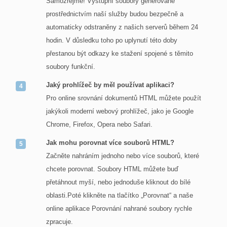
Samozřejmě! Výstupní soubory generované
prostřednictvím naší služby budou bezpečně a
automaticky odstraněny z našich serverů během 24
hodin. V důsledku toho po uplynutí této doby
přestanou být odkazy ke stažení spojené s těmito
soubory funkční.
Jaký prohlížeč by měl používat aplikaci?
Pro online srovnání dokumentů HTML můžete použít
jakýkoli moderní webový prohlížeč, jako je Google
Chrome, Firefox, Opera nebo Safari.
Jak mohu porovnat více souborů HTML?
Začněte nahráním jednoho nebo více souborů, které
chcete porovnat. Soubory HTML můžete buď
přetáhnout myší, nebo jednoduše kliknout do bílé
oblasti.Poté klikněte na tlačítko „Porovnat“ a naše
online aplikace Porovnání nahrané soubory rychle
zpracuje.