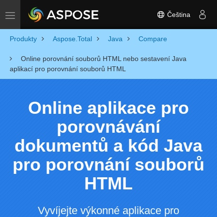
Čeština
Toggle navigation
Produkty
Aspose.Total
Java
Compare
Online porovnání souborů HTML nebo sestavení Java
aplikací pro porovnání souborů HTML
Online aplikace pro
porovnávání
dokumentů a kód Java
pro porovnání souborů
HTML
Vyvíjejte výkonné aplikace pro