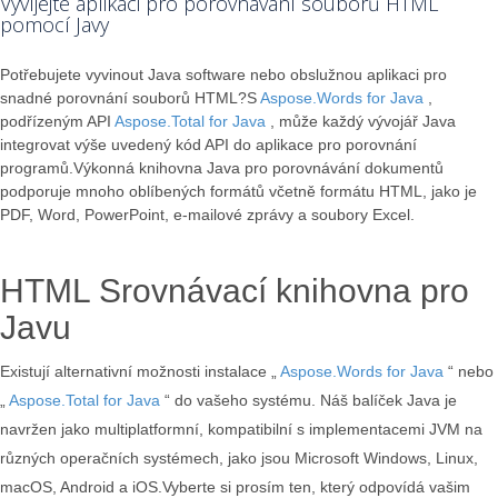
Vyvíjejte aplikaci pro porovnávání souborů HTML
pomocí Javy
Potřebujete vyvinout Java software nebo obslužnou aplikaci pro
snadné porovnání souborů HTML?S
Aspose.Words for Java
,
podřízeným API
Aspose.Total for Java
, může každý vývojář Java
integrovat výše uvedený kód API do aplikace pro porovnání
programů.Výkonná knihovna Java pro porovnávání dokumentů
podporuje mnoho oblíbených formátů včetně formátu HTML, jako je
PDF, Word, PowerPoint, e-mailové zprávy a soubory Excel.
HTML Srovnávací knihovna pro
Javu
Existují alternativní možnosti instalace „
Aspose.Words for Java
“ nebo
„
Aspose.Total for Java
“ do vašeho systému. Náš balíček Java je
navržen jako multiplatformní, kompatibilní s implementacemi JVM na
různých operačních systémech, jako jsou Microsoft Windows, Linux,
macOS, Android a iOS.Vyberte si prosím ten, který odpovídá vašim