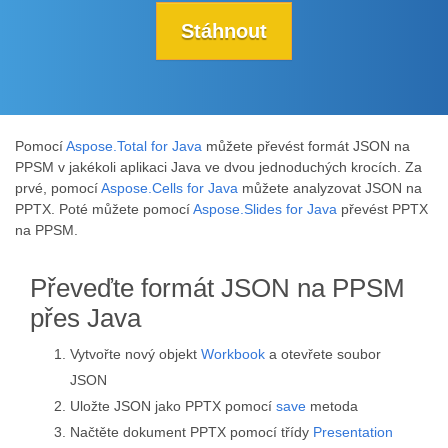
Stáhnout
Pomocí
Aspose.Total for Java
můžete převést formát JSON na
PPSM v jakékoli aplikaci Java ve dvou jednoduchých krocích. Za
prvé, pomocí
Aspose.Cells for Java
můžete analyzovat JSON na
PPTX. Poté můžete pomocí
Aspose.Slides for Java
převést PPTX
na PPSM.
Převeďte formát JSON na PPSM
přes Java
Vytvořte nový objekt
Workbook
a otevřete soubor
JSON
Uložte JSON jako PPTX pomocí
save
metoda
Načtěte dokument PPTX pomocí třídy
Presentation