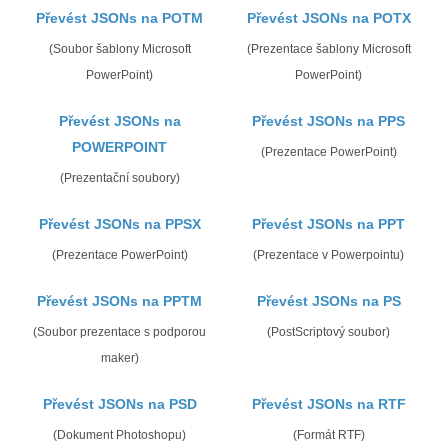
Převést JSONs na POTM
Převést JSONs na POTX
(Soubor šablony Microsoft
(Prezentace šablony Microsoft
PowerPoint)
PowerPoint)
Převést JSONs na
Převést JSONs na PPS
POWERPOINT
(Prezentace PowerPoint)
(Prezentační soubory)
Převést JSONs na PPSX
Převést JSONs na PPT
(Prezentace PowerPoint)
(Prezentace v Powerpointu)
Převést JSONs na PPTM
Převést JSONs na PS
(Soubor prezentace s podporou
(PostScriptový soubor)
maker)
Převést JSONs na PSD
Převést JSONs na RTF
(Dokument Photoshopu)
(Formát RTF)