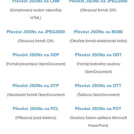
Převést JSONs na CHM
Převést JSONs na JPEG2000
(Kompilovaný soubor nápovědy
(Obrazový formát J2K)
HTML)
Převést JSONs na JPEG2000
Převést JSONs na MOBI
(Obrazový formát J2K)
(Otevřete formát elektronické knihy)
Převést JSONs na ODP
Převést JSONs na ODT
(Formát prezentace OpenDocument)
(Formát textového souboru
OpenDocument)
Převést JSONs na OTP
Převést JSONs na OTT
(Standardní formát OpenDocument)
(Šablona OpenDocument)
Převést JSONs na PCL
Převést JSONs na POT
(Příkazový jazyk tiskárny)
(Soubory šablon aplikace Microsoft
PowerPoint)