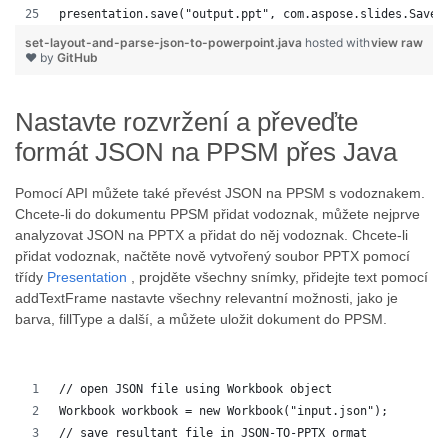
presentation.save("output.ppt", com.aspose.slides.SaveF
set-layout-and-parse-json-to-powerpoint.java
hosted with
view raw
❤ by
GitHub
Nastavte rozvržení a převeďte
formát JSON na PPSM přes Java
Pomocí API můžete také převést JSON na PPSM s vodoznakem.
Chcete-li do dokumentu PPSM přidat vodoznak, můžete nejprve
analyzovat JSON na PPTX a přidat do něj vodoznak. Chcete-li
přidat vodoznak, načtěte nově vytvořený soubor PPTX pomocí
třídy
Presentation
, projděte všechny snímky, přidejte text pomocí
addTextFrame nastavte všechny relevantní možnosti, jako je
barva, fillType a další, a můžete uložit dokument do PPSM.
// open JSON file using Workbook object
Workbook workbook = new Workbook("input.json");
// save resultant file in JSON-TO-PPTX ormat