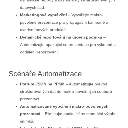
dynamické reporty a dashboardy ze strukturovaných
datových sad.
Marketingové vyprávění
– Vytvářejte makro-
povolené prezentace pro propagační kampaně a
uvedení nových produktů.
Dynamické reportování na úrovni podniku
–
Automatizujte opakující se prezentace pro výkonné a
oddělení reportování.
Scénáře Automatizace
Potrubí JSON na PPSM
– Automatizujte převod
strukturovaných dat do makro-povolených souborů
prezentací.
Automatizované vytváření makro-povolených
prezentací
– Eliminujte opakující se manuální výrobu
snímků.