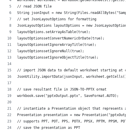
Worksheet worksheet = workbook.getWorksheets().get(0);
// read JSON file
String jsonInput = new String(Files.readAllBytes("Sampl
// set JsonLayoutOptions for formatting
JsonLayoutOptions layoutOptions = new JsonLayoutOptions
layoutOptions.setArrayAsTable(true);
layoutOptionssetConvertNumericOrDate(true);
layoutOptionssetIgnoreArrayTitle(true);
layoutOptionssetIgnoreNull(true);
layoutOptionssetIgnoreObjectTitle(true);
// import JSON data to default worksheet starting at ce
JsonUtility.importData(jsonInput, worksheet.getCells(),
// save resultant file in JSON-TO-PPTX ormat
workbook.save("pptxOutput.pptx", SaveFormat.AUTO);
// instantiate a Presentation object that represents a 
Presentation presentation = new Presentation("pptxOutpu
// supports PPT, POT, PPS, POTX, PPSX, PPTM, PPSM, POTM
// save the presentation as PPT