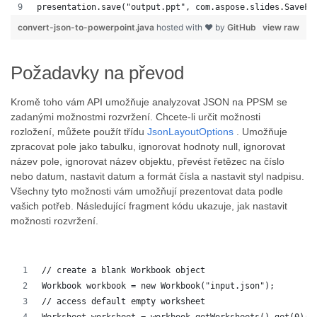
presentation.save("output.ppt", com.aspose.slides.SaveFo
convert-json-to-powerpoint.java
hosted with ❤ by
GitHub
view raw
Požadavky na převod
Kromě toho vám API umožňuje analyzovat JSON na PPSM se
zadanými možnostmi rozvržení. Chcete-li určit možnosti
rozložení, můžete použít třídu
JsonLayoutOptions
. Umožňuje
zpracovat pole jako tabulku, ignorovat hodnoty null, ignorovat
název pole, ignorovat název objektu, převést řetězec na číslo
nebo datum, nastavit datum a formát čísla a nastavit styl nadpisu.
Všechny tyto možnosti vám umožňují prezentovat data podle
vašich potřeb. Následující fragment kódu ukazuje, jak nastavit
možnosti rozvržení.
// create a blank Workbook object
Workbook workbook = new Workbook("input.json");
// access default empty worksheet