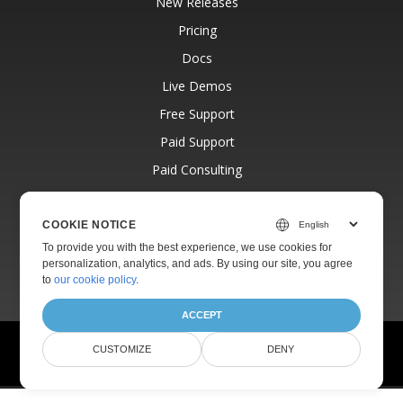
New Releases
Pricing
Docs
Live Demos
Free Support
Paid Support
Paid Consulting
Blog
Websites
COOKIE NOTICE
To provide you with the best experience, we use cookies for
About
personalization, analytics, and ads. By using our site, you agree
to
our cookie policy
.
ACCEPT
© Aspose Pty Ltd 2001-2026.
All Rights Reserved.
CUSTOMIZE
DENY
Privacy Policy
Terms of use
Contact