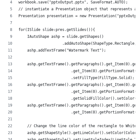
workbook.save("pptxOutput.pptx", SaveFormat.AUTO);
// instantiate a Presentation object that represents a 
Presentation presentation = new Presentation("pptxOutpu
for(ISlide slide:pres.getSlides()){
    IAutoShape ashp = slide.getShapes()
                    .addAutoShape(ShapeType.Rectangle,5
    ashp.addTextFrame("Watermark Text");
    ashp.getTextFrame().getParagraphs().get_Item(0).get
                        .get_Item(0).getPortionFormat()
                        .setFillType(FillType.Solid);
    ashp.getTextFrame().getParagraphs().get_Item(0).get
                        .get_Item(0).getPortionFormat()
                        .getSolidFillColor().setColor(C
    ashp.getTextFrame().getParagraphs().get_Item(0).get
                        .get_Item(0).getPortionFormat()
    // Change the line color of the rectangle to White
    ashp.getShapeStyle().getLineColor().setColor(Color.
    ashp.getShapeStyle().setLineStyleIndex(LineStyle.Th