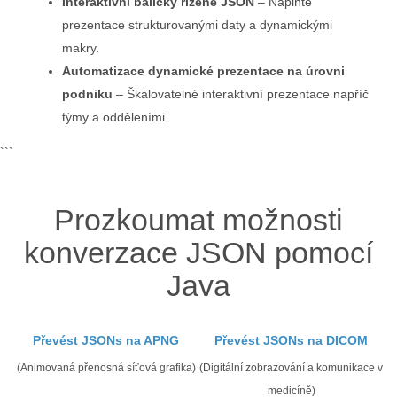
Interaktivní balíčky řízené JSON
– Naplňte
prezentace strukturovanými daty a dynamickými
makry.
Automatizace dynamické prezentace na úrovni
podniku
– Škálovatelné interaktivní prezentace napříč
týmy a odděleními.
```
Prozkoumat možnosti
konverzace JSON pomocí
Java
Převést JSONs na APNG
Převést JSONs na DICOM
(Animovaná přenosná síťová grafika)
(Digitální zobrazování a komunikace v
medicíně)