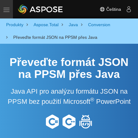
Čeština
Toggle navigation
Produkty
Aspose.Total
Java
Conversion
Převeďte formát JSON na PPSM přes Java
Převeďte formát JSON
na PPSM přes Java
Java API pro analýzu formátu JSON na
®
PPSM bez použití Microsoft
PowerPoint