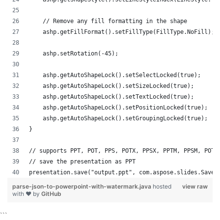
    // Remove any fill formatting in the shape
    ashp.getFillFormat().setFillType(FillType.NoFill);
    ashp.setRotation(-45);
    ashp.getAutoShapeLock().setSelectLocked(true);
    ashp.getAutoShapeLock().setSizeLocked(true);
    ashp.getAutoShapeLock().setTextLocked(true);
    ashp.getAutoShapeLock().setPositionLocked(true);
    ashp.getAutoShapeLock().setGroupingLocked(true);
}
// supports PPT, POT, PPS, POTX, PPSX, PPTM, PPSM, POTM
// save the presentation as PPT
presentation.save("output.ppt", com.aspose.slides.SaveF
parse-json-to-powerpoint-with-watermark.java
hosted
view raw
with ❤ by
GitHub
```