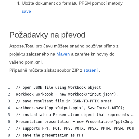
Uložte dokument do formátu PPSM pomocí metody
save
Požadavky na převod
Aspose.Total pro Javu můžete snadno používat přímo z
projektu založeného na
Maven
a zahrňte knihovny do
vašeho pom.xml.
Případně můžete získat soubor ZIP z
stažení
.
// open JSON file using Workbook object
Workbook workbook = new Workbook("input.json");
// save resultant file in JSON-TO-PPTX ormat
workbook.save("pptxOutput.pptx", SaveFormat.AUTO);
// instantiate a Presentation object that represents a P
Presentation presentation = new Presentation("pptxOutput
// supports PPT, POT, PPS, POTX, PPSX, PPTM, PPSM, POTM,
// save the presentation as PPT