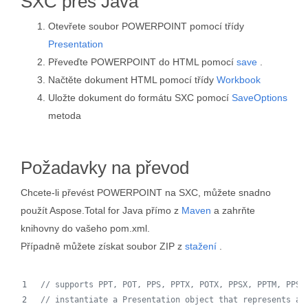
SXC přes Java
Otevřete soubor POWERPOINT pomocí třídy
Presentation
Převeďte POWERPOINT do HTML pomocí
save
.
Načtěte dokument HTML pomocí třídy
Workbook
Uložte dokument do formátu SXC pomocí
SaveOptions
metoda
Požadavky na převod
Chcete-li převést POWERPOINT na SXC, můžete snadno
použít Aspose.Total for Java přímo z
Maven
a zahrňte
knihovny do vašeho pom.xml.
Případně můžete získat soubor ZIP z
stažení
.
// supports PPT, POT, PPS, PPTX, POTX, PPSX, PPTM, PPSM
// instantiate a Presentation object that represents a 