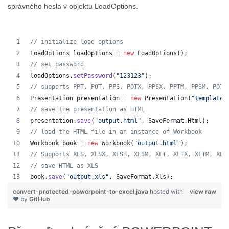
správného hesla v objektu LoadOptions.
// initialize load options
LoadOptions
loadOptions
 = 
new
LoadOptions
();
// set password
loadOptions
.
setPassword
(
"123123"
);
// supports PPT, POT, PPS, POTX, PPSX, PPTM, PPSM, POTM
Presentation
presentation
 = 
new
Presentation
(
"template.
// save the presentation as HTML
presentation
.
save
(
"output.html"
, 
SaveFormat
.
Html
);  
// load the HTML file in an instance of Workbook
Workbook
book
 = 
new
Workbook
(
"output.html"
);
// Supports XLS, XLSX, XLSB, XLSM, XLT, XLTX, XLTM, XLA
// save HTML as XLS
book
.
save
(
"output.xls"
, 
SaveFormat
.
Xls
);  
convert-protected-powerpoint-to-excel.java
hosted with
view raw
❤ by
GitHub