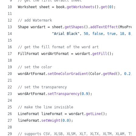
// get the first default sheet
Worksheet
sheet
 = 
book
.
getWorksheets
().
get
(
0
);
// add Watermark
Shape
wordart
 = 
sheet
.
getShapes
().
addTextEffect
(
MsoPres
"Arial Black"
, 
50
, 
false
, 
true
, 
18
, 
8
, 
// get the fill format of the word art
FillFormat
wordArtFormat
 = 
wordart
.
getFill
();
// set the color
wordArtFormat
.
setOneColorGradient
(
Color
.
getRed
(), 
0.2
, 
// set the transparency
wordArtFormat
.
setTransparency
(
0.9
);
// make the line invisible
LineFormat
lineFormat
 = 
wordart
.
getLine
();
lineFormat
.
setWeight
(
0.0
);
// supports CSV, XLSB, XLSM, XLT, XLTX, XLTM, XLAM, TSV