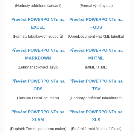
(Hodnoty oddělené čárkami)
(Formát výměny dat)
Převést POWERPOINTs na
Převést POWERPOINTs na
EXCEL
FODS
(Formáty tabulkových souborů)
(OpenDocument Flat XML tabulka)
Převést POWERPOINTs na
Převést POWERPOINTs na
MARKDOWN
MHTML
(Lehký značkovací jazyk)
(MIME HTML)
Převést POWERPOINTs na
Převést POWERPOINTs na
ODS
TSV
(Tabulka OpenDocument)
(Hodnoty oddělené tabulátorem)
Převést POWERPOINTs na
Převést POWERPOINTs na
XLAM
XLS
(Doplněk Excel s podporou maker)
(Binární formát Microsoft Excel)