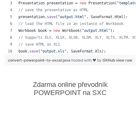
Presentation
presentation
 = 
new
Presentation
(
"template.
// save the presentation as HTML
presentation
.
save
(
"output.html"
, 
SaveFormat
.
Html
);  
// load the HTML file in an instance of Workbook
Workbook
book
 = 
new
Workbook
(
"output.html"
);
// Supports XLS, XLSX, XLSB, XLSM, XLT, XLTX, XLTM, XLA
// save HTML as XLS
book
.
save
(
"output.xls"
, 
SaveFormat
.
Xls
);  
convert-powerpoint-to-excel.java
hosted with ❤ by
GitHub
view raw
Zdarma online převodník
POWERPOINT na SXC