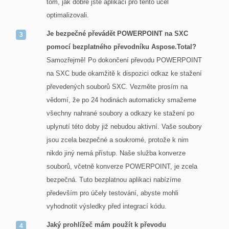
tom, jak dobře jste aplikaci pro tento účel
optimalizovali.
Je bezpečné převádět POWERPOINT na SXC
pomocí bezplatného převodníku Aspose.Total?
Samozřejmě! Po dokončení převodu POWERPOINT
na SXC bude okamžitě k dispozici odkaz ke stažení
převedených souborů SXC. Vezměte prosím na
vědomí, že po 24 hodinách automaticky smažeme
všechny nahrané soubory a odkazy ke stažení po
uplynutí této doby již nebudou aktivní. Vaše soubory
jsou zcela bezpečné a soukromé, protože k nim
nikdo jiný nemá přístup. Naše služba konverze
souborů, včetně konverze POWERPOINT, je zcela
bezpečná. Tuto bezplatnou aplikaci nabízíme
především pro účely testování, abyste mohli
vyhodnotit výsledky před integrací kódu.
Jaký prohlížeč mám použít k převodu