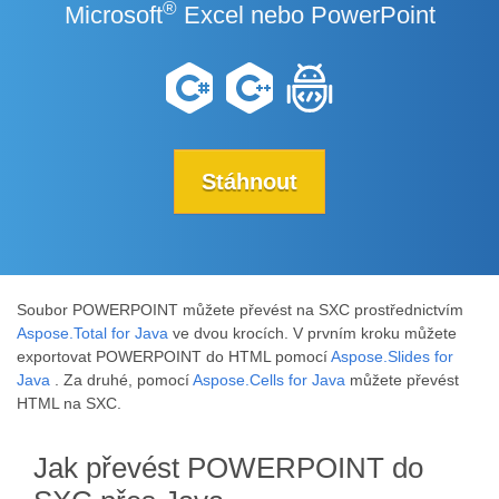
®
Microsoft
Excel nebo PowerPoint
Stáhnout
Soubor POWERPOINT můžete převést na SXC prostřednictvím
Aspose.Total for Java
ve dvou krocích. V prvním kroku můžete
exportovat POWERPOINT do HTML pomocí
Aspose.Slides for
Java
. Za druhé, pomocí
Aspose.Cells for Java
můžete převést
HTML na SXC.
Jak převést POWERPOINT do