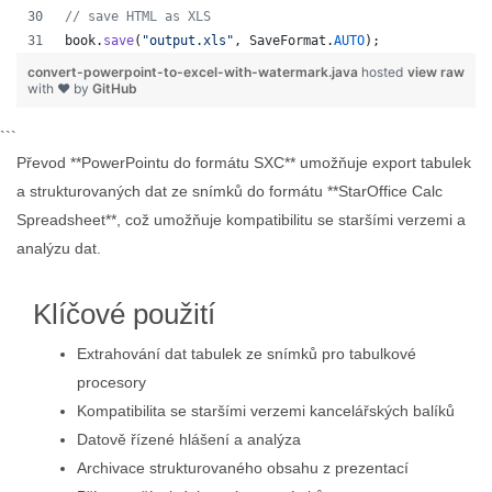
// save HTML as XLS
book
.
save
(
"output.xls"
, 
SaveFormat
.
AUTO
);   
convert-powerpoint-to-excel-with-watermark.java
hosted
view raw
with ❤ by
GitHub
```
Převod **PowerPointu do formátu SXC** umožňuje export tabulek
a strukturovaných dat ze snímků do formátu **StarOffice Calc
Spreadsheet**, což umožňuje kompatibilitu se staršími verzemi a
analýzu dat.
Klíčové použití
Extrahování dat tabulek ze snímků pro tabulkové
procesory
Kompatibilita se staršími verzemi kancelářských balíků
Datově řízené hlášení a analýza
Archivace strukturovaného obsahu z prezentací