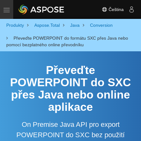
Čeština
Toggle navigation
Produkty
Aspose.Total
Java
Conversion
Převeďte POWERPOINT do formátu SXC přes Java nebo
pomocí bezplatného online převodníku
Převeďte
POWERPOINT do SXC
přes Java nebo online
aplikace
On Premise Java API pro export
POWERPOINT do SXC bez použití