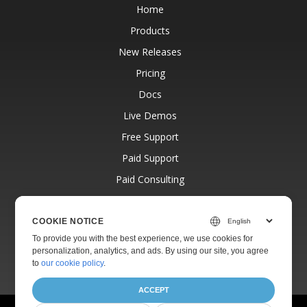
Home
Products
New Releases
Pricing
Docs
Live Demos
Free Support
Paid Support
Paid Consulting
Blog
Websites
COOKIE NOTICE
To provide you with the best experience, we use cookies for
About
personalization, analytics, and ads. By using our site, you agree
to
our cookie policy
.
ACCEPT