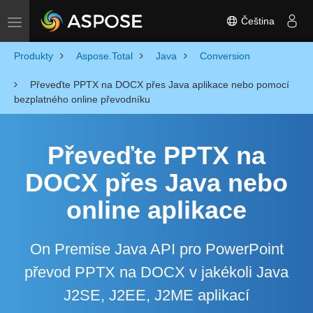
Čeština
Toggle navigation
Produkty
Aspose.Total
Java
Conversion
Převeďte PPTX na DOCX přes Java aplikace nebo pomocí
bezplatného online převodníku
Převeďte PPTX na
DOCX přes Java nebo
online aplikace
On Premise Java API pro PowerPoint
převod PPTX na DOCX v jakékoli Java
J2SE, J2EE, J2ME aplikací