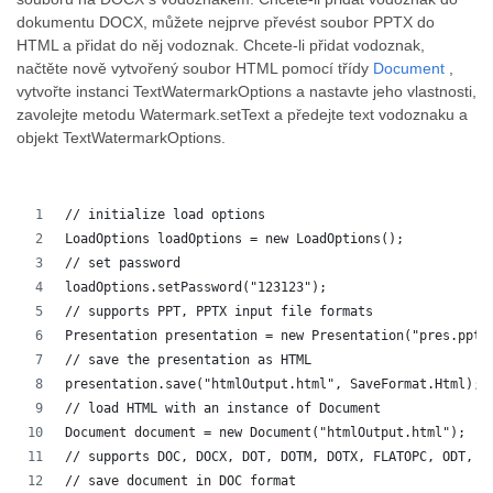
dokumentu DOCX, můžete nejprve převést soubor PPTX do
HTML a přidat do něj vodoznak. Chcete-li přidat vodoznak,
načtěte nově vytvořený soubor HTML pomocí třídy
Document
,
vytvořte instanci TextWatermarkOptions a nastavte jeho vlastnosti,
zavolejte metodu Watermark.setText a předejte text vodoznaku a
objekt TextWatermarkOptions.
// initialize load options
LoadOptions loadOptions = new LoadOptions();
// set password
loadOptions.setPassword("123123");
// supports PPT, PPTX input file formats 
Presentation presentation = new Presentation("pres.pptx
// save the presentation as HTML
presentation.save("htmlOutput.html", SaveFormat.Html);
// load HTML with an instance of Document
Document document = new Document("htmlOutput.html");
// supports DOC, DOCX, DOT, DOTM, DOTX, FLATOPC, ODT, O
// save document in DOC format