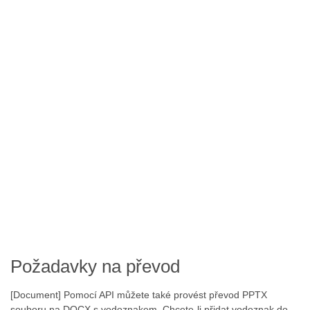
Požadavky na převod
[Document] Pomocí API můžete také provést převod PPTX
souboru na DOCX s vodoznakem. Chcete-li přidat vodoznak do