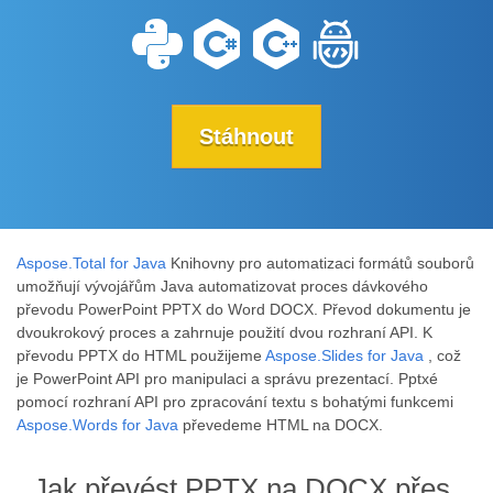
Stáhnout
Aspose.Total for Java
Knihovny pro automatizaci formátů souborů
umožňují vývojářům Java automatizovat proces dávkového
převodu PowerPoint PPTX do Word DOCX. Převod dokumentu je
dvoukrokový proces a zahrnuje použití dvou rozhraní API. K
převodu PPTX do HTML použijeme
Aspose.Slides for Java
, což
je PowerPoint API pro manipulaci a správu prezentací. Pptxé
pomocí rozhraní API pro zpracování textu s bohatými funkcemi
Aspose.Words for Java
převedeme HTML na DOCX.
Jak převést PPTX na DOCX přes