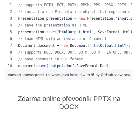
// supports POTM, POT, POTX, PPSM, PPS, PPSX, PPTM, PPT
// instantiate a Presentation object that represents a 
Presentation
presentation
 = 
new
Presentation
(
"input.ppt
// save the presentation as HTML
presentation
.
save
(
"htmlOutput.html"
, 
SaveFormat
.
Html
);
// load HTML with an instance of Document
Document
document
 = 
new
Document
(
"htmlOutput.html"
);
// supports DOC, DOCX, DOT, DOTM, DOTX, FLATOPC, ODT, O
// save document in DOC format
document
.
save
(
"output.doc"
,
SaveFormat
.
Doc
);   
convert-powerpoint-to-word.java
hosted with ❤ by
GitHub
view raw
Zdarma online převodník PPTX na
DOCX