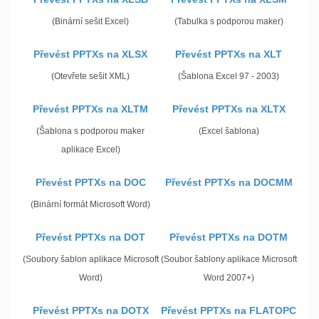
(Binární sešit Excel)
(Tabulka s podporou maker)
Převést PPTXs na XLSX
Převést PPTXs na XLT
(Otevřete sešit XML)
(Šablona Excel 97 - 2003)
Převést PPTXs na XLTM
Převést PPTXs na XLTX
(Šablona s podporou maker
(Excel šablona)
aplikace Excel)
Převést PPTXs na DOC
Převést PPTXs na DOCMM
(Binární formát Microsoft Word)
Převést PPTXs na DOT
Převést PPTXs na DOTM
(Soubory šablon aplikace Microsoft
(Soubor šablony aplikace Microsoft
Word)
Word 2007+)
Převést PPTXs na DOTX
Převést PPTXs na FLATOPC