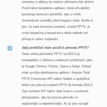
smazány a odkazy ke stažení přestanou být aktivní.
Používáme bezplatnou aplikaci, která uživatelům
poskytuje testovací prostředí, aby si mohli
zkontrolovat výsledky před integrací kódu. Buďte si
jisti, že vaše konverze souborů, včetně PPTX, je
zcela bezpečná a bezpečná a nikdo nebude mít
přístup k vašim souborům.
Jaký prohlížeč mám použít k převodu PPTX?
Tento online převodník PPTX na DOCX je
kompatibilní s většinou moderních prohlížečů, jako
je Google Chrome, Firefox, Opera a Safari. Pokud
však vyvíjíte desktopovou aplikaci, Aspose.Total
PPTX Conversion API nabízí hladké a spolehlivé
řešení pro převod souborů PPTX do formátu DOCX.
Toto rozhraní API nabízí řadu funkcí a možností
přizpůsobení, aby byl proces převodu co
nejúčinnější a nejefektivnější. Ať už jste vývojář