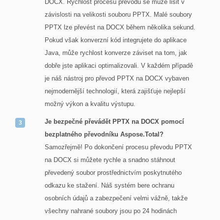
DOCX. Rychlost procesu převodu se může lišit v
závislosti na velikosti souboru PPTX. Malé soubory
PPTX lze převést na DOCX během několika sekund.
Pokud však konverzní kód integrujete do aplikace
Java, může rychlost konverze záviset na tom, jak
dobře jste aplikaci optimalizovali. V každém případě
je náš nástroj pro převod PPTX na DOCX vybaven
nejmodernější technologií, která zajišťuje nejlepší
možný výkon a kvalitu výstupu.
Je bezpečné převádět PPTX na DOCX pomocí
bezplatného převodníku Aspose.Total?
Samozřejmě! Po dokončení procesu převodu PPTX
na DOCX si můžete rychle a snadno stáhnout
převedený soubor prostřednictvím poskytnutého
odkazu ke stažení. Náš systém bere ochranu
osobních údajů a zabezpečení velmi vážně, takže
všechny nahrané soubory jsou po 24 hodinách