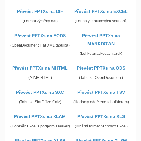
Převést PPTXs na DIF
Převést PPTXs na EXCEL
(Formát výměny dat)
(Formáty tabulkových souborů)
Převést PPTXs na FODS
Převést PPTXs na
MARKDOWN
(OpenDocument Flat XML tabulka)
(Lehký značkovací jazyk)
Převést PPTXs na MHTML
Převést PPTXs na ODS
(MIME HTML)
(Tabulka OpenDocument)
Převést PPTXs na SXC
Převést PPTXs na TSV
(Tabulka StarOffice Calc)
(Hodnoty oddělené tabulátorem)
Převést PPTXs na XLAM
Převést PPTXs na XLS
(Doplněk Excel s podporou maker)
(Binární formát Microsoft Excel)
Převést PPTXs na XLSB
Převést PPTXs na XLSM