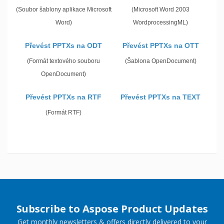
(Soubor šablony aplikace Microsoft
(Microsoft Word 2003
Word)
WordprocessingML)
Převést PPTXs na ODT
Převést PPTXs na OTT
(Formát textového souboru
(Šablona OpenDocument)
OpenDocument)
Převést PPTXs na RTF
Převést PPTXs na TEXT
(Formát RTF)
Subscribe to Aspose Product Updates
Get monthly newsletters & offers directly delivered to your