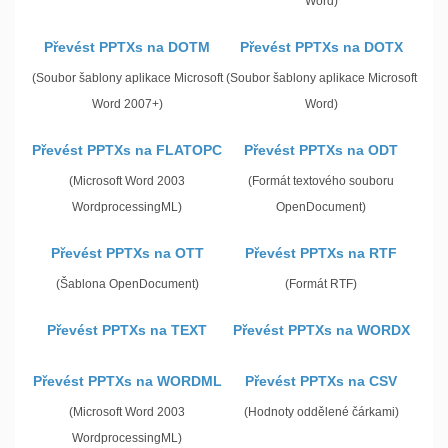
Word)
Převést PPTXs na DOTM
Převést PPTXs na DOTX
(Soubor šablony aplikace Microsoft
(Soubor šablony aplikace Microsoft
Word 2007+)
Word)
Převést PPTXs na FLATOPC
Převést PPTXs na ODT
(Microsoft Word 2003
(Formát textového souboru
WordprocessingML)
OpenDocument)
Převést PPTXs na OTT
Převést PPTXs na RTF
(Šablona OpenDocument)
(Formát RTF)
Převést PPTXs na TEXT
Převést PPTXs na WORDX
Převést PPTXs na WORDML
Převést PPTXs na CSV
(Microsoft Word 2003
(Hodnoty oddělené čárkami)
WordprocessingML)