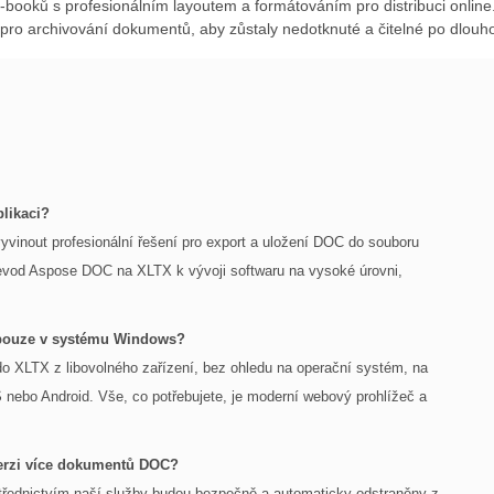
e-booků s profesionálním layoutem a formátováním pro distribuci online
pro archivování dokumentů, aby zůstaly nedotknuté a čitelné po dlouh
likaci?
yvinout profesionální řešení pro export a uložení DOC do souboru
evod Aspose DOC na XLTX k vývoji softwaru na vysoké úrovni,
 pouze v systému Windows?
 XLTX z libovolného zařízení, bez ohledu na operační systém, na
 nebo Android. Vše, co potřebujete, je moderní webový prohlížeč a
verzi více dokumentů DOC?
řednictvím naší služby budou bezpečně a automaticky odstraněny z