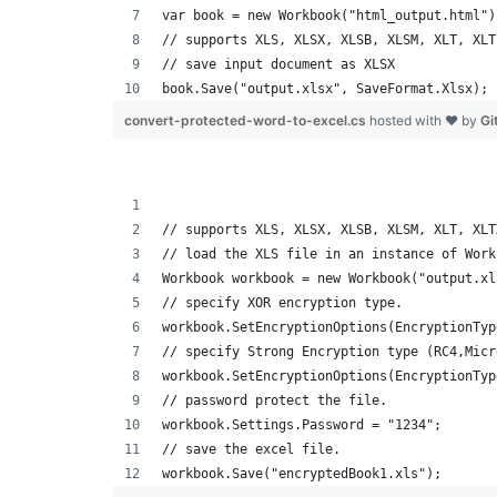
var book = new Workbook("html_output.html")
// supports XLS, XLSX, XLSB, XLSM, XLT, XLT
// save input document as XLSX
book.Save("output.xlsx", SaveFormat.Xlsx);
convert-protected-word-to-excel.cs
hosted with ❤ by
Gi
// supports XLS, XLSX, XLSB, XLSM, XLT, XLT
// load the XLS file in an instance of Work
Workbook workbook = new Workbook("output.xl
// specify XOR encryption type.
workbook.SetEncryptionOptions(EncryptionTyp
// specify Strong Encryption type (RC4,Micr
workbook.SetEncryptionOptions(EncryptionTyp
// password protect the file.
workbook.Settings.Password = "1234";
// save the excel file.
workbook.Save("encryptedBook1.xls");