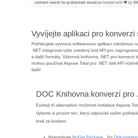
convert-word-to-protected-excel.cs
hosted with ❤ by
Gi
Vyvíjejte aplikaci pro konve
Potřebujete vyvinout softwarovou aplikaci založeno
.NET integrovat výše uvedený kód API pro naprogramov
a další formáty. Výkonná knihovna .NET pro konverzi
mohou používat Aspose.Total pro .NET dítě API včetn
další.
DOC Knihovna konverzí pro
Existují tři alternativní možnosti instalace Aspose.T
Vyberte si prosím ten, který odpovídá vašim potřeb
krok za krokem:
Nainstalujte
NuGet Package
. Viz
Dokumenta