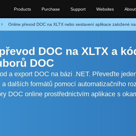
Products
Purchase
Support
Websites
About
Online převod DOC na XLTX nebo sestavení aplikace založené n
o převod DOC na XLTX a kó
ouborů DOC
evod a export DOC na bázi .NET. Převeďte jede
a dalších formátů pomocí automatizačního ro
ry DOC online prostřednictvím aplikace s oka