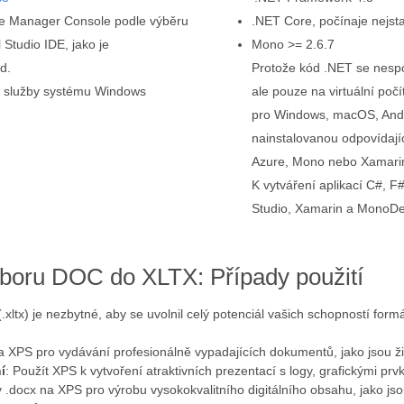
ge Manager Console podle výběru
.NET Core, počínaje nejsta
 Studio IDE, jako je
Mono >= 2.6.7
d.
Protože kód .NET se nesp
ní služby systému Windows
ale pouze na virtuální počí
pro Windows, macOS, Andro
nainstalovanou odpovídaj
Azure, Mono nebo Xamari
K vytváření aplikací C#, 
Studio, Xamarin a MonoDe
boru DOC do XLTX: Případy použití
xltx) je nezbytné, aby se uvolnil celý potenciál vašich schopností fo
a XPS pro vydávání profesionálně vypadajících dokumentů, jako jsou živ
í
: Použít XPS k vytvoření atraktivních prezentací s logy, grafickými prv
 .docx na XPS pro výrobu vysokokvalitního digitálního obsahu, jako jso