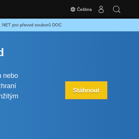
Čeština
a .NET pro převod souborů DOC
d
n nebo
zhraní
Stáhnout
mžitým