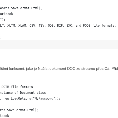
Words.SaveFormat.Html);
orkbook
");
LT, XLTM, XLAM, CSV, TSV, ODS, DIF, SXC, and FODS file formats.
;
lšími funkcemi, jako je Načíst dokument DOC ze streamu přes C#, Přide
 DOTM file formats
nstance of Document class
, new LoadOptions("MyPassword"));
rds.SaveFormat.Html);
kbook