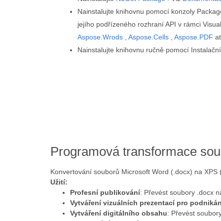
Nainstalujte knihovnu pomocí konzoly Packa
jejího podřízeného rozhraní API v rámci Visual
Aspose.Wrods
,
Aspose.Cells
,
Aspose.PDF
at
Nainstalujte knihovnu ručně pomocí Instalač
Programová transformace sou
Konvertování souborů Microsoft Word (.docx) na XPS (.
Užití:
Profesní publikování
: Převést soubory .docx n
Vytváření vizuálních prezentací pro podnikán
Vytváření digitálního obsahu
: Převést soubory