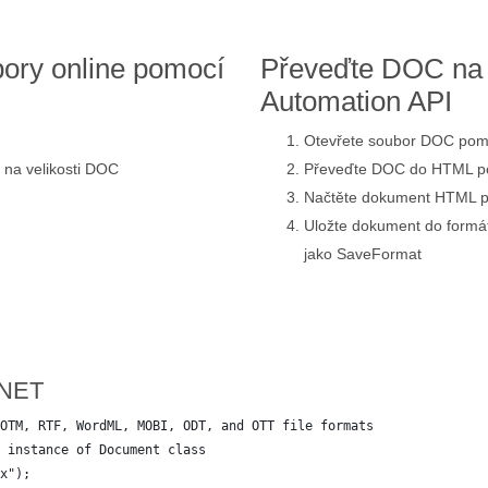
ory online pomocí
Převeďte DOC na 
Automation API
Otevřete soubor DOC pomo
i na velikosti DOC
Převeďte DOC do HTML p
Načtěte dokument HTML p
Uložte dokument do form
jako SaveFormat
.NET
OTM, RTF, WordML, MOBI, ODT, and OTT file formats
 instance of Document class
x");