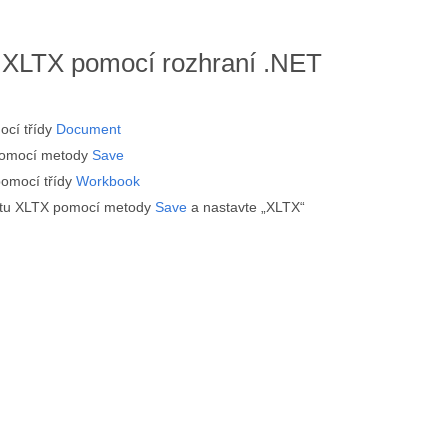
XLTX pomocí rozhraní .NET
cí třídy
Document
omocí metody
Save
omocí třídy
Workbook
átu XLTX pomocí metody
Save
a nastavte „XLTX“