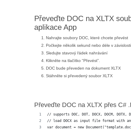
Převeďte DOC na XLTX soub
aplikace App
Nahrajte soubory DOC, které chcete převést
Počkejte několik sekund nebo déle v závislost
Sledujte stavový řádek nahrávání
Klikněte na tlačítko “Převést”.
DOC bude převeden na dokument XLTX
Stáhněte si převedený soubor XLTX
Převeďte DOC na XLTX přes C# 
// supports DOC, DOT, DOCX, DOCM, DOTX, D
// load DOCX as input file format with an
var document = new Document("template.doc