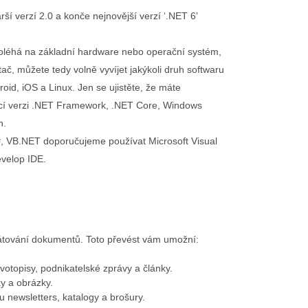
rší verzí 2.0 a konče nejnovější verzí ‘.NET 6’
oléhá na základní hardware nebo operační systém,
tač, můžete tedy volně vyvíjet jakýkoli druh softwaru
id, iOS a Linux. Jen se ujistěte, že máte
ící verzi .NET Framework, .NET Core, Windows
n.
F#, VB.NET doporučujeme používat Microsoft Visual
velop IDE.
rmátování dokumentů. Toto převést vám umožní:
otopisy, podnikatelské zprávy a články.
ky a obrázky.
u newsletters, katalogy a brošury.