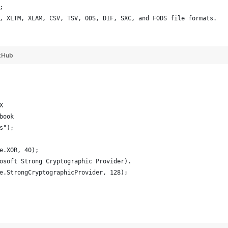
;
, XLTM, XLAM, CSV, TSV, ODS, DIF, SXC, and FODS file formats.
tHub
X
book
s");
e.XOR, 40);
osoft Strong Cryptographic Provider).
e.StrongCryptographicProvider, 128);