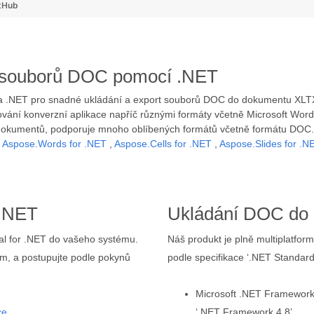
tHub
rzi souborů DOC pomocí .NET
u na .NET pro snadné ukládání a export souborů DOC do dokumentu XL
ání konverzní aplikace napříč různými formáty včetně Microsoft Word,
 dokumentů, podporuje mnoho oblíbených formátů včetně formátu DOC.
ě
Aspose.Words for .NET
,
Aspose.Cells for .NET
,
Aspose.Slides for .N
 .NET
Ukládání DOC do 
otal for .NET do vašeho systému.
Náš produkt je plně multiplatfo
ám, a postupujte podle pokynů
podle specifikace ‘.NET Standard
Microsoft .NET Framework,
ce
‘.NET Framework 4.8’