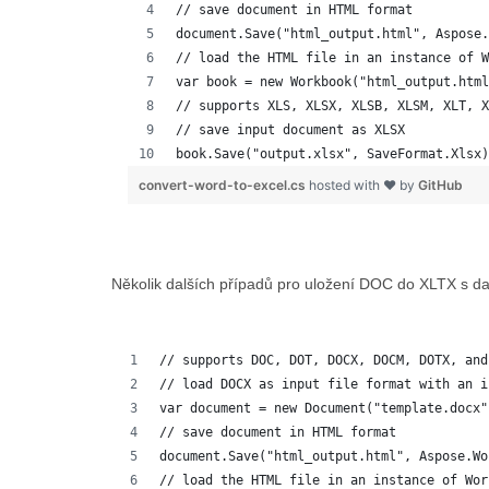
// save document in HTML format
document.Save("html_output.html", Aspose.
// load the HTML file in an instance of W
var book = new Workbook("html_output.html
// supports XLS, XLSX, XLSB, XLSM, XLT, X
// save input document as XLSX
book.Save("output.xlsx", SaveFormat.Xlsx)
convert-word-to-excel.cs
hosted with ❤ by
GitHub
Několik dalších případů pro uložení DOC do XLTX s da
// supports DOC, DOT, DOCX, DOCM, DOTX, and
// load DOCX as input file format with an i
var document = new Document("template.docx"
// save document in HTML format
document.Save("html_output.html", Aspose.Wo
// load the HTML file in an instance of Wor