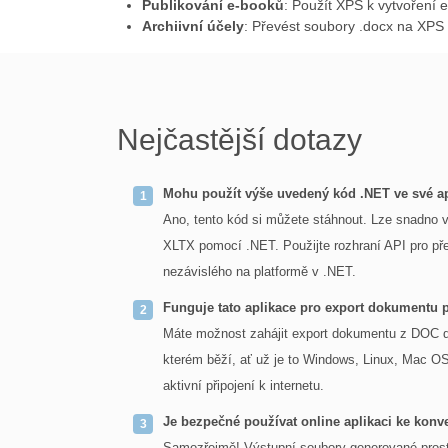
Publikování e-booků
: Použít XPS k vytvoření 
Archiivní účely
: Převést soubory .docx na XPS 
Nejčastější dotazy
Mohu použít výše uvedený kód .NET ve své ap
Ano, tento kód si můžete stáhnout. Lze snadno v
XLTX pomocí .NET. Použijte rozhraní API pro př
nezávislého na platformě v .NET.
Funguje tato aplikace pro export dokumentu
Máte možnost zahájit export dokumentu z DOC do
kterém běží, ať už je to Windows, Linux, Mac OS
aktivní připojení k internetu.
Je bezpečné používat online aplikaci ke kon
Samozřejmě! Výstupní soubory generované prost