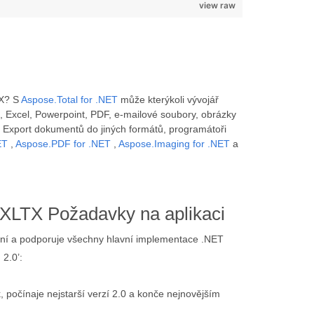
view raw
TX? S
Aspose.Total for .NET
může kterýkoli vývojář
 Excel, Powerpoint, PDF, e-mailové soubory, obrázky
 Export dokumentů do jiných formátů, programátoři
ET
,
Aspose.PDF for .NET
,
Aspose.Imaging for .NET
a
XLTX Požadavky na aplikaci
rmní a podporuje všechny hlavní implementace .NET
 2.0’:
 počínaje nejstarší verzí 2.0 a konče nejnovějším