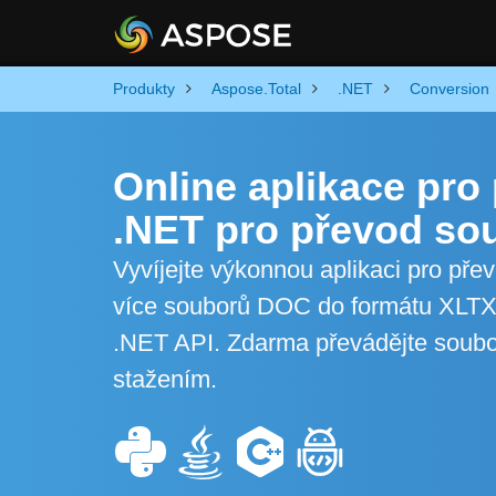
Produkty
Aspose.Total
.NET
Conversion
Online aplikace pr
.NET pro převod s
Vyvíjejte výkonnou aplikaci pro př
více souborů DOC do formátu XLTX 
.NET API. Zdarma převádějte soubo
stažením.