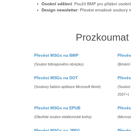
Osobní sdělení
: Použít BMP pro přidání osobn
Design newsletter
: Převést emailové soubory 
Prozkoumat
Převést MSGs na BMP
Převé
(Soubor bitmapového obrázku)
(Binární
Převést MSGs na DOT
Převé
(Soubory šablon aplikace Microsoft Word)
(Soubor 
2007+)
Převést MSGs na EPUB
Převé
(Otevřete soubor elektronické knihy)
(Micros
Převést MSGs na JPEG
Převé