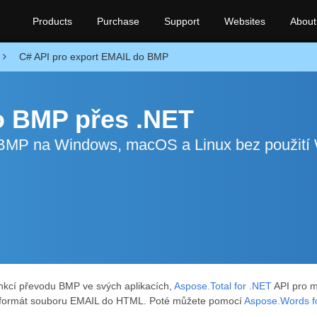
Products
Purchase
Support
Websites
About
C# API pro export EMAIL do BMP
o BMP přes .NET
 BMP na Windows, macOS a Linux bez použití
unkcí převodu BMP ve svých aplikacích,
Aspose.Total for .NET
API pro m
formát souboru EMAIL do HTML. Poté můžete pomocí
Aspose.Words f