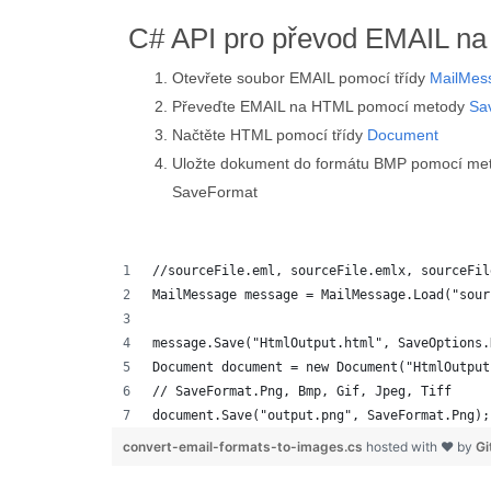
C# API pro převod EMAIL n
Otevřete soubor EMAIL pomocí třídy
MailMes
Převeďte EMAIL na HTML pomocí metody
Sa
Načtěte HTML pomocí třídy
Document
Uložte dokument do formátu BMP pomocí me
SaveFormat
//sourceFile.eml, sourceFile.emlx, sourceFil
MailMessage message = MailMessage.Load("sour
message.Save("HtmlOutput.html", SaveOptions.
Document document = new Document("HtmlOutput
// SaveFormat.Png, Bmp, Gif, Jpeg, Tiff
document.Save("output.png", SaveFormat.Png);
convert-email-formats-to-images.cs
hosted with ❤ by
Gi