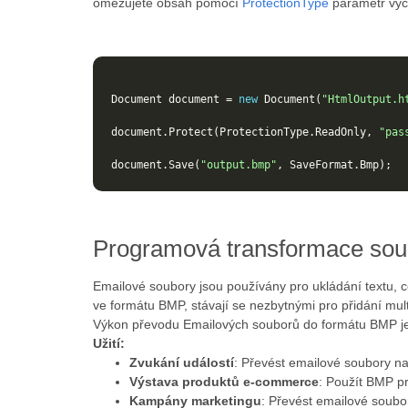
omezujete obsah pomocí
ProtectionType
parametr výčt
Document
document
=
new
Document
(
"HtmlOutput.h
document
.
Protect
(
ProtectionType
.
ReadOnly
,
"pas
document
.
Save
(
"output.bmp"
,
SaveFormat
.
Bmp
);
Programová transformace sou
Emailové soubory jsou používány pro ukládání textu, c
ve formátu BMP, stávají se nezbytnými pro přidání mul
Výkon převodu Emailových souborů do formátu BMP je 
Užití:
Zvukání událostí
: Převést emailové soubory na
Výstava produktů e-commerce
: Použít BMP pr
Kampány marketingu
: Převést emailové soubo