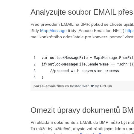
Analyzujte soubor EMAIL pře
Před převodem EMAIL na BMP, pokud se chcete ujistit,
třídy
MapiMessage
třídy [Aspose.Email for .NET](
http
mail konkrétního odesílatele pro konverzi pomocí vlast
var outlookMessageFile = MapiMessage.FromFil
if(outlookMessageFile.SenderName == "John"){
    //proceed with conversion process
}
parse-email-files.cs
hosted with ❤ by
GitHub
Omezit úpravy dokumentů BMP
Při ukládání dokumentu z EMAIL do BMP může být nutn
To může být užitečné, abyste zabránili jiným lidem up