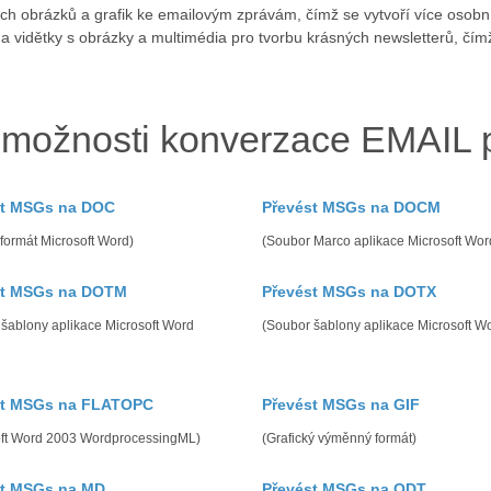
ích obrázků a grafik ke emailovým zprávám, čímž se vytvoří více osob
na vidětky s obrázky a multimédia pro tvorbu krásných newsletterů, čí
 možnosti konverzace EMAIL 
st MSGs na DOC
Převést MSGs na DOCM
 formát Microsoft Word)
(Soubor Marco aplikace Microsoft Wor
st MSGs na DOTM
Převést MSGs na DOTX
šablony aplikace Microsoft Word
(Soubor šablony aplikace Microsoft W
st MSGs na FLATOPC
Převést MSGs na GIF
oft Word 2003 WordprocessingML)
(Grafický výměnný formát)
st MSGs na MD
Převést MSGs na ODT