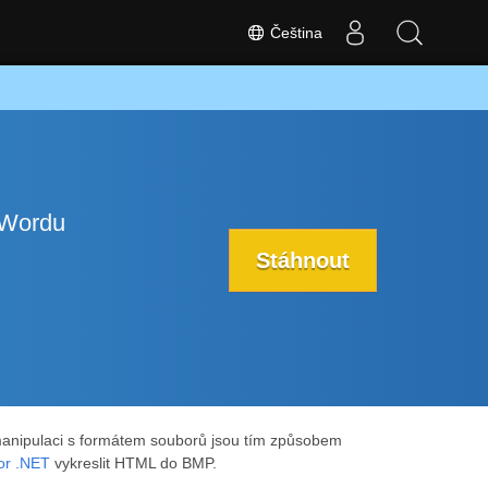
Čeština
 Wordu
Stáhnout
anipulaci s formátem souborů jsou tím způsobem
or .NET
vykreslit HTML do BMP.