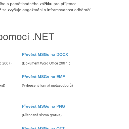
ního a pamětihodného zážitku pro příjemce.
mž se zvyšuje angažmáni a informovanost odběračů.
pomocí .NET
Převést MSGs na DOCX
d 2007)
(Dokument Word Office 2007+)
Převést MSGs na EMF
ord)
(Vylepšený formát metasouborů)
Převést MSGs na PNG
(Přenosná síťová grafika)
Převést MSGs na OTT