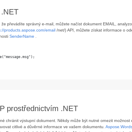
s .NET
 že převádíte správný e-mail, můžete načíst dokument EMAIL, analyzo
s://products.aspose.com/email
/net/) API, můžete získat informace o ode
nosti
SenderName
.
e("message.msg");
 prostřednictvím .NET
é chránit výstupní dokument. Někdy může být nutné omezit možnost up
ravovat citlivé a důvěrné informace ve vašem dokumentu.
Aspose.Words