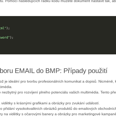
u. Pomocí následujících řádků kódu můžete dokument nastavit tak, aby 
tml"
);
sword"
);
boru EMAIL do BMP: Případy použití
ož je ideální pro tvorbu profesionálních komunikat a dopisů. Nicméně, 
timédia.
nezbytný pro rozvíjení plného potenciálu vašich multimédia. Tento př
 vidětky s krásnými grafikami a obrázky pro zvukání událostí.
o přidání vysokokvalitních obrázků produktů do emailových obchodních
ry na vidětky s očarovými banery a obrázky pro marketingové kampaně