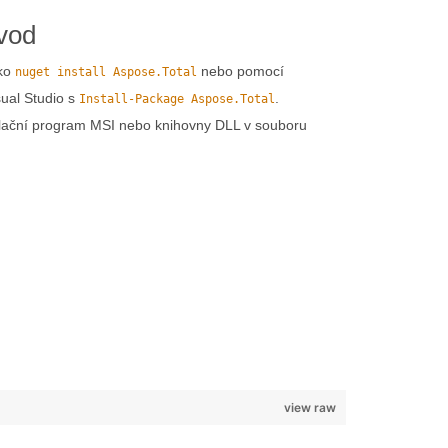
vod
ako
nebo pomocí
nuget install Aspose.Total
sual Studio s
.
Install-Package Aspose.Total
stalační program MSI nebo knihovny DLL v souboru
view raw