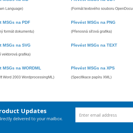
wn Language)
(Formát textového souboru OpenDocu
st MSGs na PDF
Převést MSGs na PNG
ný formát dokumentu)
(Přenosná síťová grafika)
st MSGs na SVG
Převést MSGs na TEXT
í vektorová grafika)
st MSGs na WORDML
Převést MSGs na XPS
oft Word 2003 WordprocessingML)
(Specifikace papíru XML)
Product Updates
rectly delivered to your mailbox.