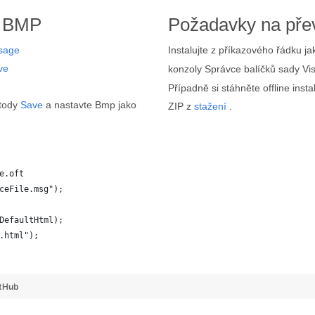
a BMP
Požadavky na pře
sage
Instalujte z příkazového řádku j
ve
konzoly Správce balíčků sady Vi
Případně si stáhněte offline in
tody
Save
a nastavte Bmp jako
ZIP z
stažení
.
e.oft
ceFile.msg");
DefaultHtml);
.html");
 
tHub