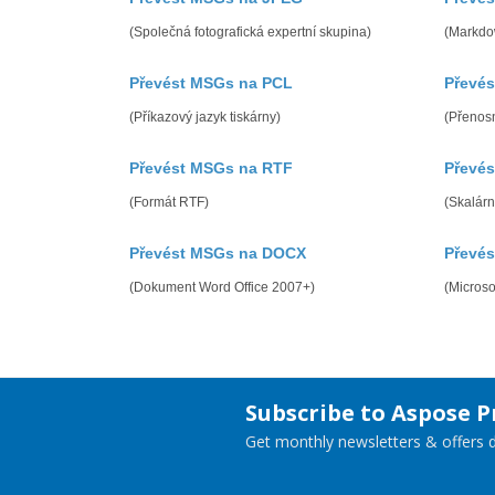
(Společná fotografická expertní skupina)
(Markdo
Převést MSGs na PCL
Převé
(Příkazový jazyk tiskárny)
(Přenos
Převést MSGs na RTF
Převé
(Formát RTF)
(Skalárn
Převést MSGs na DOCX
Převé
(Dokument Word Office 2007+)
(Micros
Subscribe to Aspose 
Get monthly newsletters & offers di