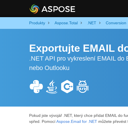
Produkty
Aspose.Total
.NET
Conversion
Exportujte EMAIL d
.NET API pro vykreslení EMAIL do
nebo Outlooku
Pokud jste vývojář .NET, který chce přidat EMAIL do f
vpřed. Pomocí
Aspose.Email for .NET
můžete převést 