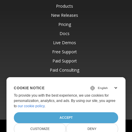
Products
New Releases
Pricing
Docs
Live Demos
Free Support
Paid Support
Paid Consulting
Blog
Websites
COOKIE NOTICE
To provide you with the best experience, we use cookies for
About
personalization, analytics, and ads. By using our site, you agree
to
our cookie policy
.
ACCEPT
© Aspose Pty Ltd 2001-2026.
All Rights Reserved.
CUSTOMIZE
DENY