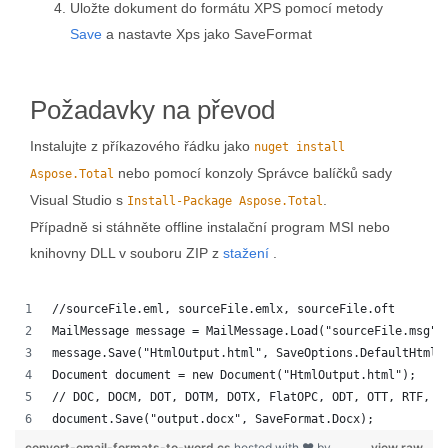
Uložte dokument do formátu XPS pomocí metody
Save
a nastavte Xps jako SaveFormat
Požadavky na převod
Instalujte z příkazového řádku jako
nuget install
nebo pomocí konzoly Správce balíčků sady
Aspose.Total
Visual Studio s
.
Install-Package Aspose.Total
Případně si stáhněte offline instalační program MSI nebo
knihovny DLL v souboru ZIP z
stažení
.
//sourceFile.eml, sourceFile.emlx, sourceFile.oft
MailMessage message = MailMessage.Load("sourceFile.msg")
message.Save("HtmlOutput.html", SaveOptions.DefaultHtml)
Document document = new Document("HtmlOutput.html");
// DOC, DOCM, DOT, DOTM, DOTX, FlatOPC, ODT, OTT, RTF, T
document.Save("output.docx", SaveFormat.Docx); 
convert-email-formats-to-word.cs
hosted with ❤ by
view raw