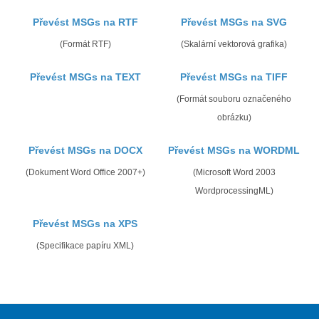
Převést MSGs na RTF
Převést MSGs na SVG
(Formát RTF)
(Skalární vektorová grafika)
Převést MSGs na TEXT
Převést MSGs na TIFF
(Formát souboru označeného
obrázku)
Převést MSGs na DOCX
Převést MSGs na WORDML
(Dokument Word Office 2007+)
(Microsoft Word 2003
WordprocessingML)
Převést MSGs na XPS
(Specifikace papíru XML)