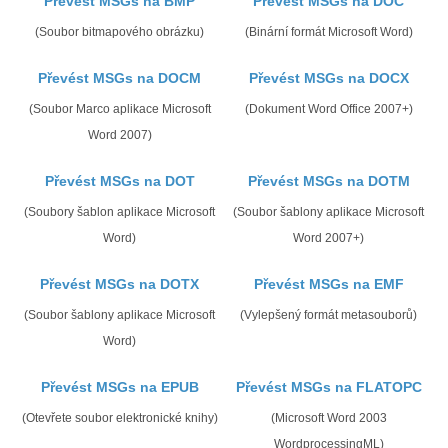
Převést MSGs na BMP
Převést MSGs na DOC
(Soubor bitmapového obrázku)
(Binární formát Microsoft Word)
Převést MSGs na DOCM
Převést MSGs na DOCX
(Soubor Marco aplikace Microsoft
(Dokument Word Office 2007+)
Word 2007)
Převést MSGs na DOT
Převést MSGs na DOTM
(Soubory šablon aplikace Microsoft
(Soubor šablony aplikace Microsoft
Word)
Word 2007+)
Převést MSGs na DOTX
Převést MSGs na EMF
(Soubor šablony aplikace Microsoft
(Vylepšený formát metasouborů)
Word)
Převést MSGs na EPUB
Převést MSGs na FLATOPC
(Otevřete soubor elektronické knihy)
(Microsoft Word 2003
WordprocessingML)