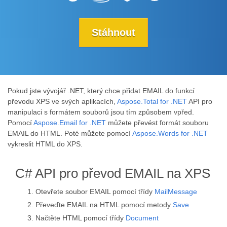
Stáhnout
Pokud jste vývojář .NET, který chce přidat EMAIL do funkcí
převodu XPS ve svých aplikacích,
Aspose.Total for .NET
API pro
manipulaci s formátem souborů jsou tím způsobem vpřed.
Pomocí
Aspose.Email for .NET
můžete převést formát souboru
EMAIL do HTML. Poté můžete pomocí
Aspose.Words for .NET
vykreslit HTML do XPS.
C# API pro převod EMAIL na XPS
Otevřete soubor EMAIL pomocí třídy
MailMessage
Převeďte EMAIL na HTML pomocí metody
Save
Načtěte HTML pomocí třídy
Document