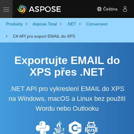
Čeština
Toggle navigation
Produkty
Aspose.Total
.NET
Conversion
C# API pro export EMAIL do XPS
Exportujte EMAIL do
XPS přes .NET
.NET API pro vykreslení EMAIL do XPS
na Windows, macOS a Linux bez použití
Wordu nebo Outlooku