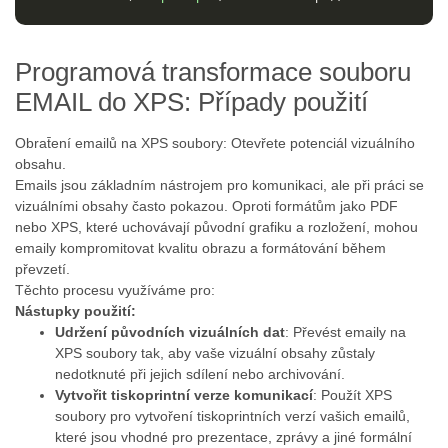
Programová transformace souboru
EMAIL do XPS: Případy použití
Obrat̄ení emailů na XPS soubory: Otevřete potenciál vizuálního
obsahu.
Emails jsou základním nástrojem pro komunikaci, ale při práci se
vizuálními obsahy často pokazou. Oproti formátům jako PDF
nebo XPS, které uchovávají původní grafiku a rozložení, mohou
emaily kompromitovat kvalitu obrazu a formátování během
převzetí.
Těchto procesu využíváme pro:
Nástupky použití:
Udržení původních vizuálních dat
: Převést emaily na
XPS soubory tak, aby vaše vizuální obsahy zůstaly
nedotknuté při jejich sdílení nebo archivování.
Vytvořit tiskoprintní verze komunikací
: Použít XPS
soubory pro vytvoření tiskoprintních verzí vašich emailů,
které jsou vhodné pro prezentace, zprávy a jiné formální