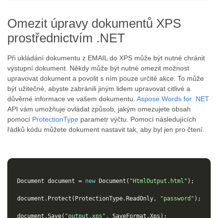
Omezit úpravy dokumentů XPS
prostřednictvím .NET
Při ukládání dokumentu z EMAIL do XPS může být nutné chránit
výstupní dokument. Někdy může být nutné omezit možnost
upravovat dokument a povolit s ním pouze určité akce. To může
být užitečné, abyste zabránili jiným lidem upravovat citlivé a
důvěrné informace ve vašem dokumentu.
Aspose.Words for .NET
API vám umožňuje ovládat způsob, jakým omezujete obsah
pomocí
ProtectionType
parametr výčtu. Pomocí následujících
řádků kódu můžete dokument nastavit tak, aby byl jen pro čtení.
Document
document
=
new
Document
(
"HtmlOutput.html"
);
document
.
Protect
(
ProtectionType
.
ReadOnly
,
"password"
);
document
.
Save
(
"output.xps"
,
SaveFormat
.
Xps
);