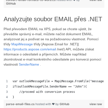
GitHub
Analyzujte soubor EMAIL přes .NET
Před převodem EMAIL na XPS, pokud se chcete ujistit, že
převádíte správný e-mail, můžete načíst dokument EMAIL,
analyzovat jej a podívat se na požadovanou vlastnost. Pomocí
třídy
MapiMessage
třídy [Aspose.Email for .NET](
https://products.aspose.com/email
/net/) API, můžete získat
informace o odesílateli a příjemcích. Můžete například
zkontrolovat e-mail konkrétního odesílatele pro konverzi pomocí
vlastnosti
SenderName
.
var outlookMessageFile = MapiMessage.FromFile("message.m
if(outlookMessageFile.SenderName == "John"){
    //proceed with conversion process
}
parse-email-files.cs
hosted with ❤ by
GitHub
view raw