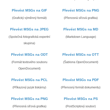
Převést MSGs na GIF
Převést MSGs na PNG
(Grafický výměnný formát)
(Přenosná síťová grafika)
Převést MSGs na JPEG
Převést MSGs na MD
(Společná fotografická expertní
(Markdown Language)
skupina)
Převést MSGs na ODT
Převést MSGs na OTT
(Formát textového souboru
(Šablona OpenDocument)
OpenDocument)
Převést MSGs na PCL
Převést MSGs na PDF
(Příkazový jazyk tiskárny)
(Přenosný formát dokumentu)
Převést MSGs na PNG
Převést MSGs na PS
(Přenosná síťová grafika)
(PostScriptový soubor)