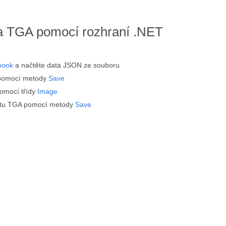
 TGA pomocí rozhraní .NET
book
a načtěte data JSON ze souboru
pomocí metody
Save
omocí třídy
Image
átu TGA pomocí metody
Save