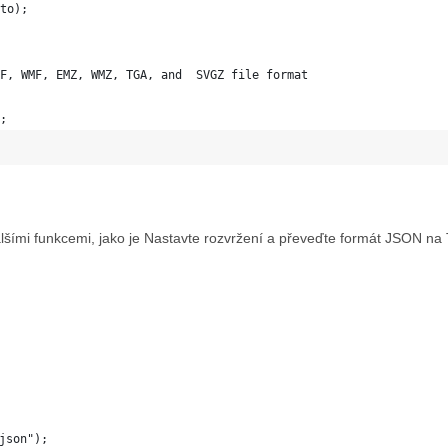
to);
F, WMF, EMZ, WMZ, TGA, and  SVGZ file format
;
lšími funkcemi, jako je Nastavte rozvržení a převeďte formát JSON n
json");