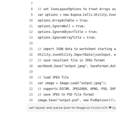
// set JsonLayoutOptions to treat Arrays as
var options = new Aspose.Cells.Utility.Json
options.ArrayAsTable = true;
options.IgnoreNull = true;
options.IgnoreObjectTitle = true;
options.IgnoreArrayTitle = true;
// import JSON data to worksheet starting a
Utility.JsonUtility.ImportData(jsonInput, w
// save resultant file in JPEG format
workbook.Save("output.jpeg", SaveFormat.Aut
// load JPEG file 
var image = Image.Load("output.jpeg");
// supports DICOM, JPEG2000, APNG, PSD, DXF
// save JPEG to PSD file format
image.Save("output.psd", new PsdOptions());
set-layout-and-parse-json-to-image.cs
hosted with ❤ b