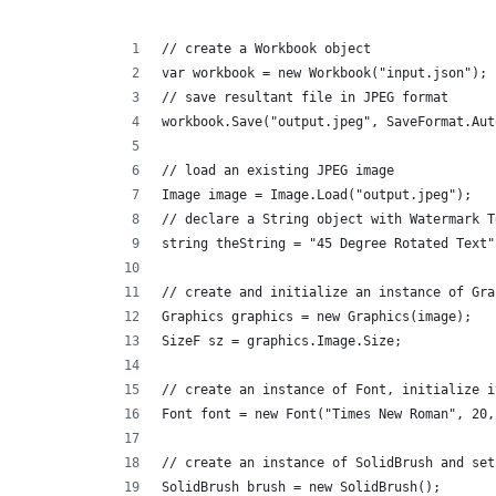
// create a Workbook object
var workbook = new Workbook("input.json");
// save resultant file in JPEG format
workbook.Save("output.jpeg", SaveFormat.Aut
// load an existing JPEG image
Image image = Image.Load("output.jpeg");
// declare a String object with Watermark T
string theString = "45 Degree Rotated Text"
// create and initialize an instance of Gra
Graphics graphics = new Graphics(image);
SizeF sz = graphics.Image.Size;
// create an instance of Font, initialize i
Font font = new Font("Times New Roman", 20,
// create an instance of SolidBrush and set
SolidBrush brush = new SolidBrush();