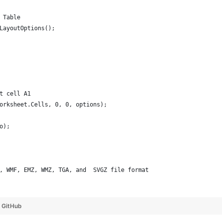
 Table
LayoutOptions();
t cell A1
orksheet.Cells, 0, 0, options);
o);
, WMF, EMZ, WMZ, TGA, and  SVGZ file format
y
GitHub