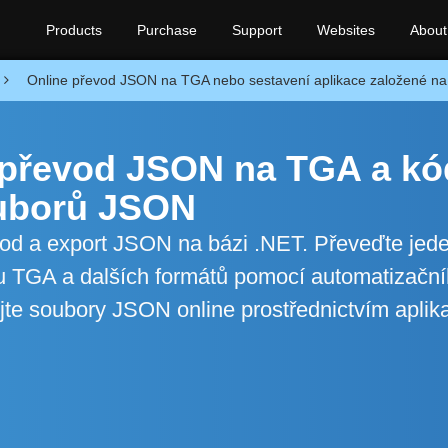
Products
Purchase
Support
Websites
About
Online převod JSON na TGA nebo sestavení aplikace založené n
o převod JSON na TGA a kó
ouborů JSON
evod a export JSON na bázi .NET. Převeďte jed
 TGA a dalších formátů pomocí automatizačn
te soubory JSON online prostřednictvím aplik