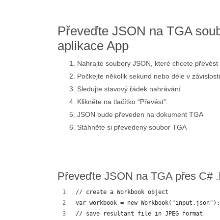
Převeďte JSON na TGA soub
aplikace App
Nahrajte soubory JSON, které chcete převést
Počkejte několik sekund nebo déle v závislost
Sledujte stavový řádek nahrávání
Klikněte na tlačítko “Převést”.
JSON bude převeden na dokument TGA
Stáhněte si převedený soubor TGA
Převeďte JSON na TGA přes C# 
// create a Workbook object
var workbook = new Workbook("input.json");
// save resultant file in JPEG format