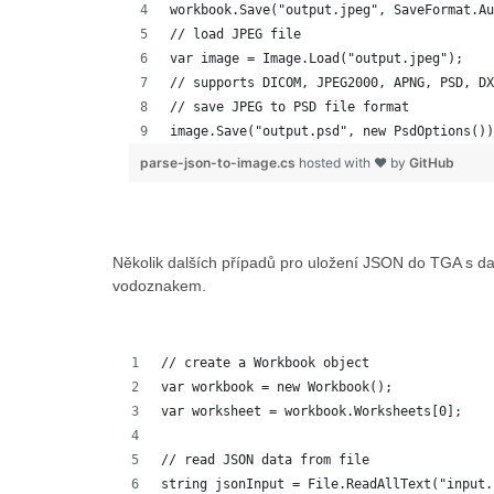
workbook.Save("output.jpeg", SaveFormat.Au
// load JPEG file 
var image = Image.Load("output.jpeg");
// supports DICOM, JPEG2000, APNG, PSD, DX
// save JPEG to PSD file format
image.Save("output.psd", new PsdOptions())
parse-json-to-image.cs
hosted with ❤ by
GitHub
Několik dalších případů pro uložení JSON do TGA s da
vodoznakem.
// create a Workbook object
var workbook = new Workbook();
var worksheet = workbook.Worksheets[0];
// read JSON data from file
string jsonInput = File.ReadAllText("input.