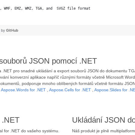
, WMF, EMZ, WMZ, TGA, and  SVGZ file format
❤ by
GitHub
zi souborů JSON pomocí .NET
u na .NET pro snadné ukládání a export souborů JSON do dokumentu T
ání konverzní aplikace napříč různými formáty včetně Microsoft Word,
 dokumentů, podporuje mnoho oblíbených formátů včetně formátu JSON.
ě
Aspose.Words for .NET
,
Aspose.Cells for .NET
,
Aspose.Slides for .N
o .NET
Ukládání JSON do
otal for .NET do vašeho systému.
Náš produkt je plně multiplatfo