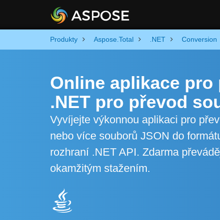
Produkty
Aspose.Total
.NET
Conversion
Online aplikace pr
.NET pro převod s
Vyvíjejte výkonnou aplikaci pro př
nebo více souborů JSON do formátu
rozhraní .NET API. Zdarma převáděj
okamžitým stažením.