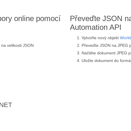
ory online pomocí
Převeďte JSON na
Automation API
Vytvořte nový objekt
Work
i na velikosti JSON
Převeďte JSON na JPEG 
Načtěte dokument JPEG p
Uložte dokument do form
.NET