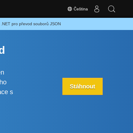
Čeština
a .NET pro převod souborů JSON
d
en
ího
Stáhnout
ace s