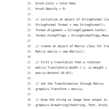
brush.Color = Color.Red;
brush.Opacity = 0;
// initialize an object of StringFormat cla
StringFormat format = new StringFormat();
format.Alignment = StringAlignment.Center;
format.FormatFlags = StringFormatFlags.Meas
// create an object of Matrix class for tra
Matrix matrix = new Matrix();
// first a translation then a rotation     
matrix.Translate(sz.Width / 2, sz.Height / 
matrix.Rotate(-45.0f);
// set the Transformation through Matrix
graphics.Transform = matrix;
// draw the string on Image Save output to 
graphics.DrawString(theString, font, brush,