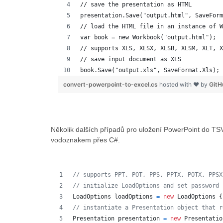
// save the presentation as HTML
presentation.Save("output.html", SaveForm
// load the HTML file in an instance of W
var book = new Workbook("output.html");
// supports XLS, XLSX, XLSB, XLSM, XLT, X
// save input document as XLS
book.Save("output.xls", SaveFormat.Xls);
convert-powerpoint-to-excel.cs
hosted with ❤ by
GitH
Několik dalších případů pro uložení PowerPoint do 
vodoznakem přes C#.
// supports PPT, POT, PPS, PPTX, POTX, PPSX
// initialize LoadOptions and set password
LoadOptions
loadOptions
=
new
LoadOptions
{
// instantiate a Presentation object that r
Presentation
presentation
=
new
Presentatio