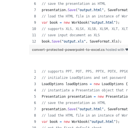
// save the presentation as HTML
presentation
.
Save
(
"output.html"
,
SaveFormat
// load the HTML file in an instance of Wor
var
book
=
new
Workbook
(
"output.html"
)
;
// supports XLS, XLSX, XLSB, XLSM, XLT, XLT
// save input document as XLS
book
.
Save
(
"output.xls"
,
SaveFormat
.
Xls
)
;
convert-protected-powerpoint-to-excel.cs
hosted with 
// supports PPT, POT, PPS, PPTX, POTX, PPSX
// initialize LoadOptions and set password
LoadOptions
loadOptions
=
new
LoadOptions
{
// instantiate a Presentation object that r
Presentation
presentation
=
new
Presentatio
// save the presentation as HTML
presentation
.
Save
(
"output.html"
,
SaveFormat
// load the HTML file in an instance of Wor
var
book
=
new
Workbook
(
"output.html"
)
;