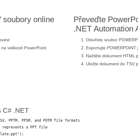
 soubory online
Převeďte PowerPo
.NET Automation 
evést
Otevřete soubor POWERP
 na velikosti PowerPoint
Exportujte POWERPOINT 
Načtěte dokument HTML p
Uložte dokument do TSV 
s C# .NET
SX, PPTM, PPSM, and POTM file formats
 represents a PPT file
late.ppt");