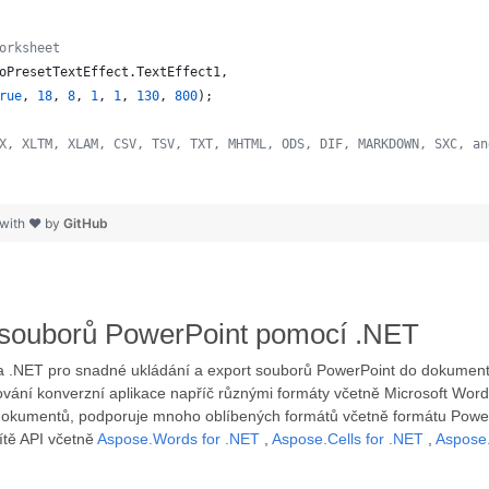
orksheet
oPresetTextEffect
.
TextEffect1
,
rue
,
18
,
8
,
1
,
1
,
130
,
800
)
;
X, XLTM, XLAM, CSV, TSV, TXT, MHTML, ODS, DIF, MARKDOWN, SXC, an
 with ❤ by
GitHub
zi souborů PowerPoint pomocí .NET
 na .NET pro snadné ukládání a export souborů PowerPoint do dokume
ání konverzní aplikace napříč různými formáty včetně Microsoft Word,
 dokumentů, podporuje mnoho oblíbených formátů včetně formátu Power
ítě API včetně
Aspose.Words for .NET
,
Aspose.Cells for .NET
,
Aspose.