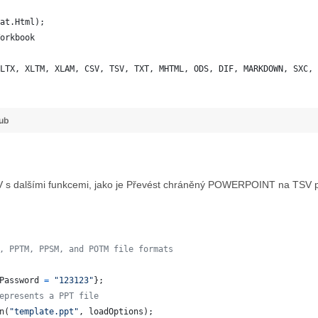
at.Html);
orkbook
LTX, XLTM, XLAM, CSV, TSV, TXT, MHTML, ODS, DIF, MARKDOWN, SXC, 
ub
TSV s dalšími funkcemi, jako je Převést chráněný POWERPOINT na TS
, PPTM, PPSM, and POTM file formats
Password
=
"123123"
}
;
epresents a PPT file
n
(
"template.ppt"
,
loadOptions
)
;