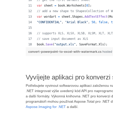
// get the first default sheet
var
sheet
=
book
.
Worksheets
[
0
]
;
// add a new shape to ShapesCollection of W
var
wordart
=
sheet
.
Shapes
.
AddTextEffect
(
Ms
"CONFIDENTIAL"
,
"Arial Black"
,
50
,
false
,
t
// supports XLS, XLSX, XLSB, XLSM, XLT, XLT
// save input document as XLS
book
.
Save
(
"output.xls"
,
SaveFormat
.
Xls
)
;
convert-powerpoint-to-excel-with-watermark.cs
hosted
Vyvíjejte aplikaci pro konver
Potřebujete vyvinout softwarovou aplikaci založenou
.NET integrovat výše uvedený kód API pro naprogramov
a další formáty. Výkonná knihovna .NET pro konverzi
programátoři mohou používat Aspose.Total pro .NET d
Aspose.Imaging for .NET
a další.