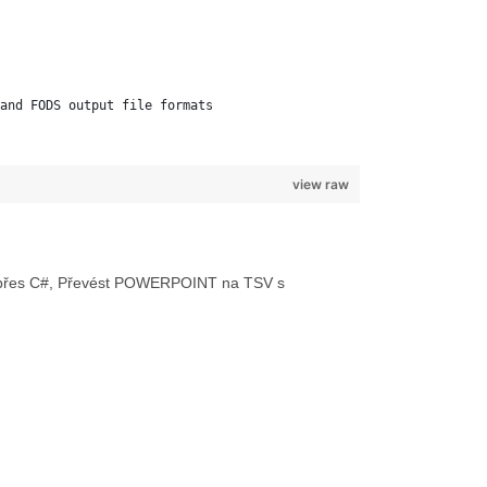
and FODS output file formats 
view raw
V přes C#, Převést POWERPOINT na TSV s