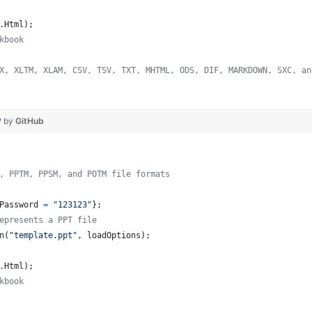
.
Html
)
;
kbook
X, XLTM, XLAM, CSV, TSV, TXT, MHTML, ODS, DIF, MARKDOWN, SXC, an
❤ by
GitHub
, PPTM, PPSM, and POTM file formats
Password
=
"123123"
}
;
epresents a PPT file
n
(
"template.ppt"
,
loadOptions
)
;
.
Html
)
;
kbook