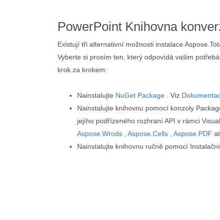
PowerPoint Knihovna konver
Existují tři alternativní možnosti instalace Aspose.T
Vyberte si prosím ten, který odpovídá vašim potřeb
krok za krokem:
Nainstalujte
NuGet Package
. Viz
Dokumenta
Nainstalujte knihovnu pomocí konzoly Packa
jejího podřízeného rozhraní API v rámci Visual
Aspose.Wrods
,
Aspose.Cells
,
Aspose.PDF
at
Nainstalujte knihovnu ručně pomocí Instalač