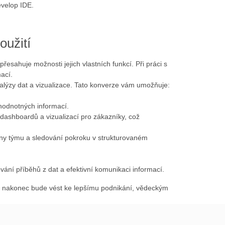
velop IDE.
užití
přesahuje možnosti jejich vlastních funkcí. Při práci s
ací.
nalýzy dat a vizualizace. Tato konverze vám umožňuje:
 hodnotných informací.
 dashboardů a vizualizací pro zákazníky, což
eny týmu a sledování pokroku v strukturovaném
ování příběhů z dat a efektivní komunikaci informací.
ž nakonec bude vést ke lepšímu podnikání, vědeckým