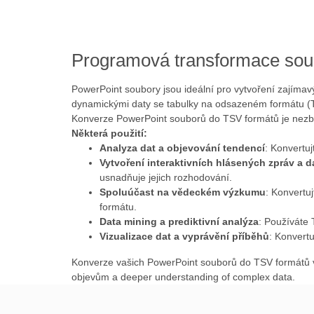
Programová transformace so
PowerPoint soubory jsou ideální pro vytvoření zajímavých
dynamickými daty se tabulky na odsazeném formátu (TS
Konverze PowerPoint souborů do TSV formátů je nezbytn
Některá použití:
Analyza dat a objevování tendencí
: Konvertuj
Vytvoření interaktivních hlásených zpráv a 
usnadňuje jejich rozhodování.
Spoluúčast na vědeckém výzkumu
: Konvertu
formátu.
Data mining a prediktivní analýza
: Používá
Vizualizace dat a vyprávění příběhů
: Konvertu
Konverze vašich PowerPoint souborů do TSV formátů v
objevům a deeper understanding of complex data.