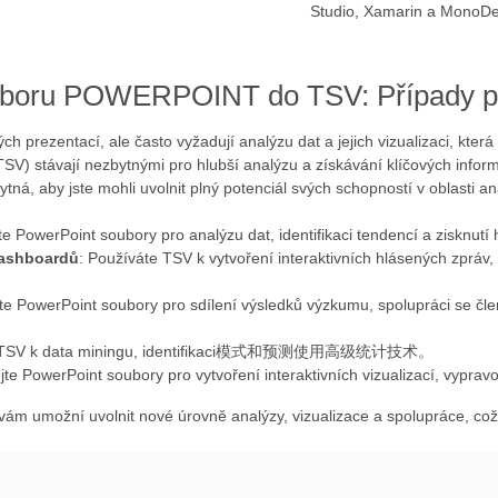
Studio, Xamarin a MonoDe
uboru POWERPOINT do TSV: Případy po
 prezentací, ale často vyžadují analýzu dat a jejich vizualizaci, která 
V) stávají nezbytnými pro hlubší analýzu a získávání klíčových inform
á, aby jste mohli uvolnit plný potenciál svých schopností v oblasti a
te PowerPoint soubory pro analýzu dat, identifikaci tendencí a zisknutí
dashboardů
: Používáte TSV k vytvoření interaktivních hlásených zpráv,
jte PowerPoint soubory pro sdílení výsledků výzkumu, spolupráci se čl
te TSV k data miningu, identifikaci模式和预测使用高级统计技术。
jte PowerPoint soubory pro vytvoření interaktivních vizualizací, vyprav
ám umožní uvolnit nové úrovně analýzy, vizualizace a spolupráce, co