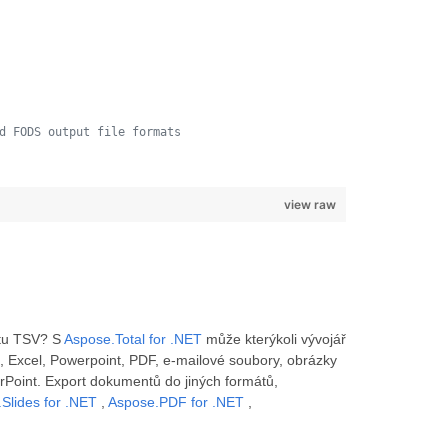
d FODS output file formats 
view raw
ntu TSV? S
Aspose.Total for .NET
může kterýkoli vývojář
 Excel, Powerpoint, PDF, e-mailové soubory, obrázky
Point. Export dokumentů do jiných formátů,
Slides for .NET
,
Aspose.PDF for .NET
,