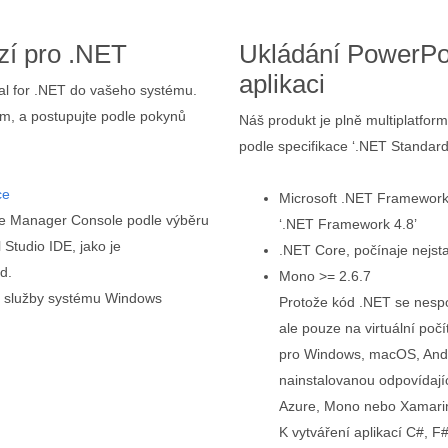
zí pro .NET
Ukládání PowerPo
aplikaci
otal for .NET do vašeho systému.
ám, a postupujte podle pokynů
Náš produkt je plně multiplatfo
podle specifikace ‘.NET Standard
ce
Microsoft .NET Framework,
ge Manager Console podle výběru
‘.NET Framework 4.8’
 Studio IDE, jako je
.NET Core, počínaje nejsta
d.
Mono >= 2.6.7
ní služby systému Windows
Protože kód .NET se nesp
ale pouze na virtuální počí
pro Windows, macOS, Andro
nainstalovanou odpovídaj
Azure, Mono nebo Xamari
K vytváření aplikací C#, 