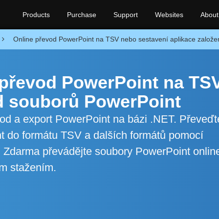
Products
Purchase
Support
Websites
About
Online převod PowerPoint na TSV nebo sestavení aplikace založ
 převod PowerPoint na TS
d souborů PowerPoint
evod a export PowerPoint na bázi .NET. Převeďt
t do formátu TSV a dalších formátů pomocí
. Zdarma převádějte soubory PowerPoint onlin
ým stažením.