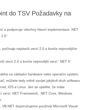
int do TSV Požadavky na
rmní a podporuje všechny hlavní implementace .NET
 2.0’:
 počínaje nejstarší verzí 2.0 a konče nejnovějším
rší verzí 2.0 a konče nejnovější verzí ‘.NET 6’
oléhá na základní hardware nebo operační systém,
tač, můžete tedy volně vyvíjet jakýkoli druh softwaru
id, iOS a Linux. Jen se ujistěte, že máte
ící verzi .NET Framework, .NET Core, Windows
n.
F#, VB.NET doporučujeme používat Microsoft Visual