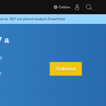
Čeština
ené na .NET pro převod souborů PowerPoint
V a
e
Stáhnout
e