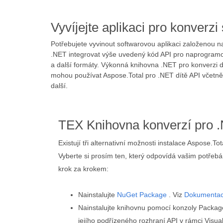
Vyvíjejte aplikaci pro konver
Potřebujete vyvinout softwarovou aplikaci založeno
.NET integrovat výše uvedený kód API pro naprogramov
a další formáty. Výkonná knihovna .NET pro konverzi
mohou používat Aspose.Total pro .NET dítě API včetn
další.
TEX Knihovna konverzí pro 
Existují tři alternativní možnosti instalace Aspose.T
Vyberte si prosím ten, který odpovídá vašim potřeb
krok za krokem:
Nainstalujte
NuGet Package
. Viz
Dokumenta
Nainstalujte knihovnu pomocí konzoly Packa
jejího podřízeného rozhraní API v rámci Visual