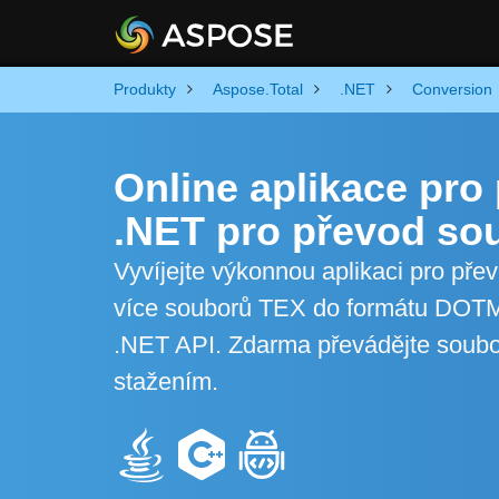
Produkty
Aspose.Total
.NET
Conversion
Online aplikace pr
.NET pro převod so
Vyvíjejte výkonnou aplikaci pro př
více souborů TEX do formátu DOTM 
.NET API. Zdarma převádějte soubo
stažením.