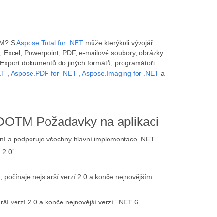
TM? S
Aspose.Total for .NET
může kterýkoli vývojář
 Excel, Powerpoint, PDF, e-mailové soubory, obrázky
Export dokumentů do jiných formátů, programátoři
ET
,
Aspose.PDF for .NET
,
Aspose.Imaging for .NET
a
DOTM Požadavky na aplikaci
rmní a podporuje všechny hlavní implementace .NET
 2.0’:
 počínaje nejstarší verzí 2.0 a konče nejnovějším
rší verzí 2.0 a konče nejnovější verzí ‘.NET 6’