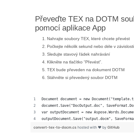
Převeďte TEX na DOTM soub
pomocí aplikace App
Nahrajte soubory TEX, které chcete převést
Počkejte několik sekund nebo déle v závislosti
Sledujte stavový řádek nahrávání
Klikněte na tlačítko “Převést”.
TEX bude převeden na dokument DOTM
Stáhněte si převedený soubor DOTM
Document document = new Document("template.t
document.Save("DocOutput.doc", SaveFormat.Do
var outputDocument = new Aspose.Words.Docume
outputDocument.Save("output.docm", SaveForma
convert-tex-to-docm.cs
hosted with ❤ by
GitHub