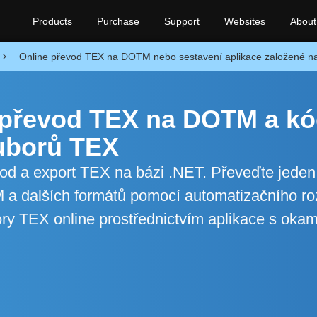
Products
Purchase
Support
Websites
About
Online převod TEX na DOTM nebo sestavení aplikace založené n
o převod TEX na DOTM a k
uborů TEX
evod a export TEX na bázi .NET. Převeďte jede
a dalších formátů pomocí automatizačního ro
ry TEX online prostřednictvím aplikace s oka