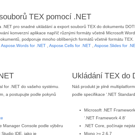
zi souborů TEX pomocí .NET
u na .NET pro snadné ukládání a export souborů TEX do dokumentu DO
ání konverzní aplikace napříč různými formáty včetně Microsoft Word,
 dokumentů, podporuje mnoho oblíbených formátů včetně formátu TEX. 
ě
Aspose.Words for .NET
,
Aspose.Cells for .NET
,
Aspose.Slides for .N
.NET
Ukládání TEX do 
otal for .NET do vašeho systému.
Náš produkt je plně multiplatfo
ám, a postupujte podle pokynů
podle specifikace ‘.NET Standard
Microsoft .NET Framework,
ce
‘.NET Framework 4.8’
ge Manager Console podle výběru
.NET Core, počínaje nejsta
 Studio IDE, jako je
Mono >= 2.6.7