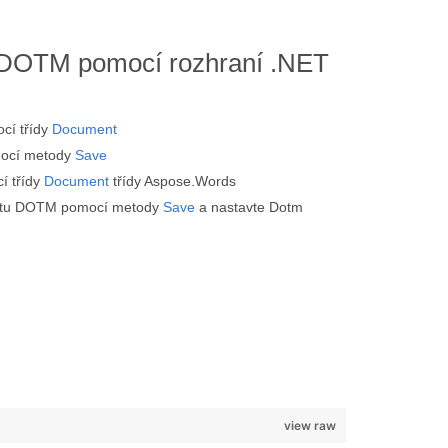
 DOTM pomocí rozhraní .NET
cí třídy
Document
mocí metody
Save
í třídy
Document
třídy Aspose.Words
mátu DOTM pomocí metody
Save
a nastavte Dotm
view raw