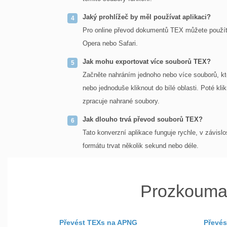
Jaký prohlížeč by měl používat aplikaci?
Pro online převod dokumentů TEX můžete použít 
Opera nebo Safari.
Jak mohu exportovat více souborů TEX?
Začněte nahráním jednoho nebo více souborů, k
nebo jednoduše kliknout do bílé oblasti. Poté kli
zpracuje nahrané soubory.
Jak dlouho trvá převod souborů TEX?
Tato konverzní aplikace funguje rychle, v závis
formátu trvat několik sekund nebo déle.
Prozkouma
Převést TEXs na APNG
Převés