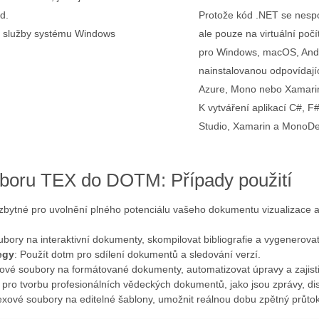
d.
Protože kód .NET se nesp
ní služby systému Windows
ale pouze na virtuální počí
pro Windows, macOS, Andro
nainstalovanou odpovídaj
Azure, Mono nebo Xamari
K vytváření aplikací C#, 
Studio, Xamarin a MonoDe
boru TEX do DOTM: Případy použití
bytné pro uvolnění plného potenciálu vašeho dokumentu vizualizace a
bory na interaktivní dokumenty, skompilovat bibliografie a vygenerovat 
egy
: Použít dotm pro sdílení dokumentů a sledování verzí.
xové soubory na formátované dokumenty, automatizovat úpravy a zajistit
 pro tvorbu profesionálních vědeckých dokumentů, jako jsou zprávy, dis
exové soubory na editelné šablony, umožnit reálnou dobu zpětný průtok