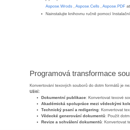
Aspose.Wrods
,
Aspose.Cells
,
Aspose.PDF
at
Nainstalujte knihovnu ručně pomocí Instalač
Programová transformace sou
Konvertování texových souborů do dotm formátů je nez
Užití:
Dokumentní publikace
: Konvertovat texové sou
Akadémická spolupráce mezi vědeckými kol
Technický psaní a redigering
: Konvertovat te
Vědecké generování dokumentů
: Použít dotm
Revize a schválení dokumentů
: Konvertovat t