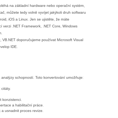
oléhá na základní hardware nebo operační systém,
tač, můžete tedy volně vyvíjet jakýkoli druh softwaru
id, iOS a Linux. Jen se ujistěte, že máte
ící verzi .NET Framework, .NET Core, Windows
n.
F#, VB.NET doporučujeme používat Microsoft Visual
velop IDE.
 analýzy schopností. Toto konvertování umožňuje:
citáty.
 konzistenci.
ertace a habilitační práce.
 a usnadnit proces revize.