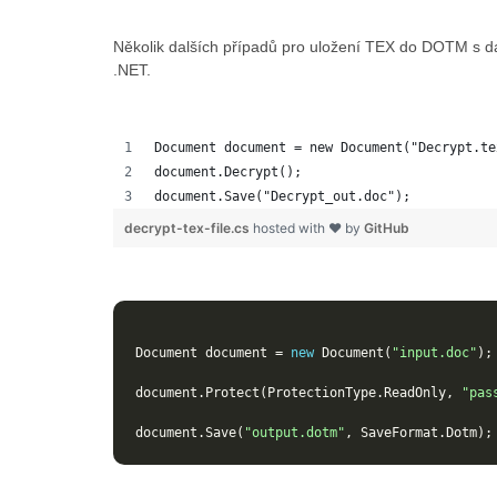
Několik dalších případů pro uložení TEX do DOTM s da
.NET.
Document document = new Document("Decrypt.te
document.Decrypt();
document.Save("Decrypt_out.doc");
decrypt-tex-file.cs
hosted with ❤ by
GitHub
Document
document
=
new
Document
(
"input.doc"
);
document
.
Protect
(
ProtectionType
.
ReadOnly
,
"pas
document
.
Save
(
"output.dotm"
,
SaveFormat
.
Dotm
);