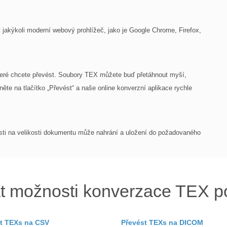
jakýkoli moderní webový prohlížeč, jako je Google Chrome, Firefox,
teré chcete převést. Soubory TEX můžete buď přetáhnout myší,
kněte na tlačítko „Převést“ a naše online konverzní aplikace rychle
losti na velikosti dokumentu může nahrání a uložení do požadovaného
t možnosti konverzace TEX p
t TEXs na CSV
Převést TEXs na DICOM