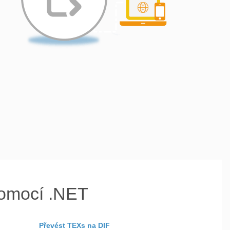
omocí .NET
Převést TEXs na DIF