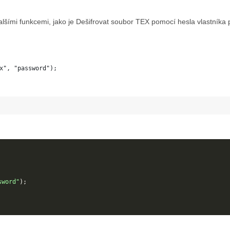
lšími funkcemi, jako je Dešifrovat soubor TEX pomocí hesla vlastníka
x", "password");
sword"
);