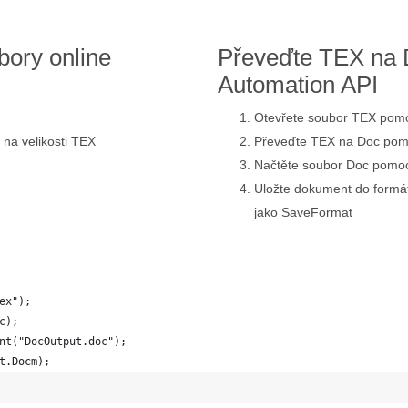
ory online
Převeďte TEX na
Automation API
Otevřete soubor TEX pomo
 na velikosti TEX
Převeďte TEX na Doc po
Načtěte soubor Doc pomoc
Uložte dokument do for
jako SaveFormat
ex");
c); 
nt("DocOutput.doc");
t.Docm); 