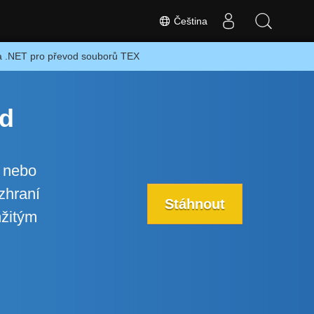
Čeština
a .NET pro převod souborů TEX
ód
n nebo
zhraní
Stáhnout
mžitým