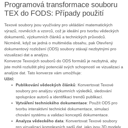
Programová transformace souboru
TEX do FODS: Případy použití
Texové soubory jsou využívány pro ukládání matematických
výrazů, rovněcích a vzorců, což je ideální pro tvorbu vědeckých
dokumentů, výzkumních článků a technických průvodců.
Nicméně, když se jedná o multimédia obsahu, pak Otevřený
dokumentový rozložení (ODS) soubory stávají nezbytnými pro
vizualizaci dat a analýzu.
Konverze Texových souborů do ODS formátů je nezbytná, aby
jste mohli rozluštit plný potenciál svých schopností ve vizualizaci a
analýze dat. Tato konverze vám umožňuje:
Užití:
Publikování vědeckých článků
: Konvertovat Texové
soubory pro analýzu výzkumních výsledků, sledování
spolupráce autorů a identifikaci trendů publikací.
Vytváření technického dokumentace
: Použít ODS pro
tvorbu interaktivní technické dokumentace, simulaci
chování systému a validaci konceptů dokumentace.
Analyza vědeckého data
: Konvertovat Texové soubory
pro vizualizaci komplexních sadů dat, jako jsou 3D modely,