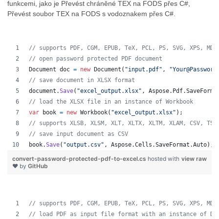
funkcemi, jako je Převést chráněné TEX na FODS přes C#,
Převést soubor TEX na FODS s vodoznakem přes C#.
// supports PDF, CGM, EPUB, TeX, PCL, PS, SVG, XPS, MD,
// open password protected PDF document
Document
doc
=
new
Document
(
"input.pdf"
,
"Your@Password
// save document in XLSX format
document
.
Save
(
"excel_output.xlsx"
,
Aspose
.
Pdf
.
SaveForma
// load the XLSX file in an instance of Workbook
var
book
=
new
Workbook
(
"excel_output.xlsx"
)
;
// supports XLSB, XLSM, XLT, XLTX, XLTM, XLAM, CSV, TSV
// save input document as CSV
book
.
Save
(
"output.csv"
,
Aspose
.
Cells
.
SaveFormat
.
Auto
)
;
convert-password-protected-pdf-to-excel.cs
hosted with
view raw
❤ by
GitHub
// supports PDF, CGM, EPUB, TeX, PCL, PS, SVG, XPS, MD,
// load PDF as input file format with an instance of Do