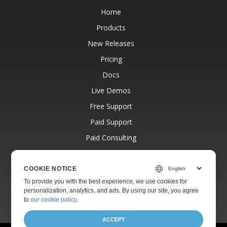
Home
Products
New Releases
Pricing
Docs
Live Demos
Free Support
Paid Support
Paid Consulting
Blog
Websites
COOKIE NOTICE
To provide you with the best experience, we use cookies for
About
personalization, analytics, and ads. By using our site, you agree
to
our cookie policy
.
ACCEPT