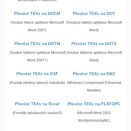
komunikace v medicíně)
Převést TEXs na DOCM
Převést TEXs na DOT
(Soubor Marco aplikace Microsoft
(Soubory šablon aplikace Microsoft
Word 2007)
Word)
Převést TEXs na DOTM
Převést TEXs na DOTX
(Soubor šablony aplikace Microsoft
(Soubor šablony aplikace Microsoft
Word 2007+)
Word)
Převést TEXs na DXF
Převést TEXs na EMZ
(Formát výměny výkresů Autodesk)
(Windows Compressed Enhanced
Metafile)
Převést TEXs na Excel
Převést TEXs na FLATOPC
(Formáty tabulkových souborů)
(Microsoft Word 2003
WordprocessingML)