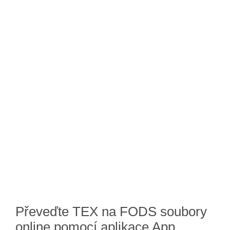
Převeďte TEX na FODS soubory
online pomocí aplikace App