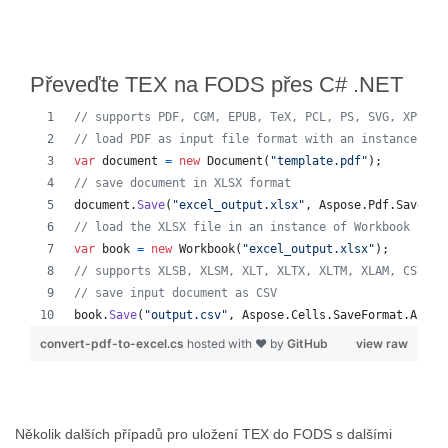
Převeďte TEX na FODS přes C# .NET
// supports PDF, CGM, EPUB, TeX, PCL, PS, SVG, XPS, M
// load PDF as input file format with an instance of 
var
document
=
new
Document
(
"template.pdf"
)
;
// save document in XLSX format
document
.
Save
(
"excel_output.xlsx"
,
Aspose
.
Pdf
.
SaveFor
// load the XLSX file in an instance of Workbook
var
book
=
new
Workbook
(
"excel_output.xlsx"
)
;
// supports XLSB, XLSM, XLT, XLTX, XLTM, XLAM, CSV, T
// save input document as CSV
book
.
Save
(
"output.csv"
,
Aspose
.
Cells
.
SaveFormat
.
Auto
)
convert-pdf-to-excel.cs
hosted with ❤ by
GitHub
view raw
Několik dalších případů pro uložení TEX do FODS s dalšími