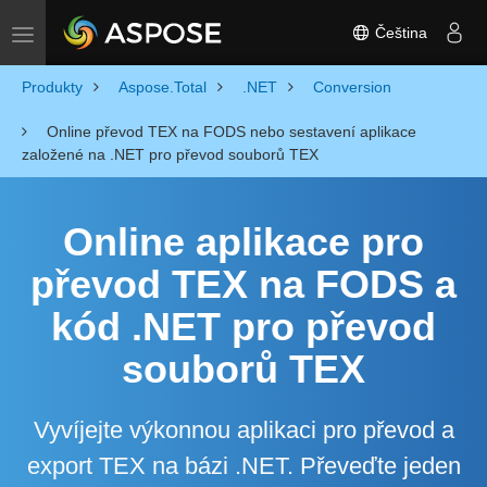
Čeština
Toggle navigation
Produkty
Aspose.Total
.NET
Conversion
Online převod TEX na FODS nebo sestavení aplikace
založené na .NET pro převod souborů TEX
Online aplikace pro
převod TEX na FODS a
kód .NET pro převod
souborů TEX
Vyvíjejte výkonnou aplikaci pro převod a
export TEX na bázi .NET. Převeďte jeden