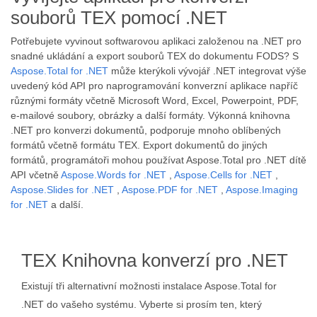
souborů TEX pomocí .NET
Potřebujete vyvinout softwarovou aplikaci založenou na .NET pro
snadné ukládání a export souborů TEX do dokumentu FODS? S
Aspose.Total for .NET
může kterýkoli vývojář .NET integrovat výše
uvedený kód API pro naprogramování konverzní aplikace napříč
různými formáty včetně Microsoft Word, Excel, Powerpoint, PDF,
e-mailové soubory, obrázky a další formáty. Výkonná knihovna
.NET pro konverzi dokumentů, podporuje mnoho oblíbených
formátů včetně formátu TEX. Export dokumentů do jiných
formátů, programátoři mohou používat Aspose.Total pro .NET dítě
API včetně
Aspose.Words for .NET
,
Aspose.Cells for .NET
,
Aspose.Slides for .NET
,
Aspose.PDF for .NET
,
Aspose.Imaging
for .NET
a další.
TEX Knihovna konverzí pro .NET
Existují tři alternativní možnosti instalace Aspose.Total for
.NET do vašeho systému. Vyberte si prosím ten, který