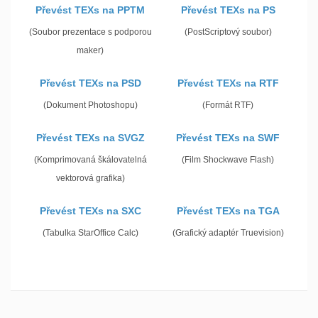
Převést TEXs na PPTM
Převést TEXs na PS
(Soubor prezentace s podporou
(PostScriptový soubor)
maker)
Převést TEXs na PSD
Převést TEXs na RTF
(Dokument Photoshopu)
(Formát RTF)
Převést TEXs na SVGZ
Převést TEXs na SWF
(Komprimovaná škálovatelná
(Film Shockwave Flash)
vektorová grafika)
Převést TEXs na SXC
Převést TEXs na TGA
(Tabulka StarOffice Calc)
(Grafický adaptér Truevision)