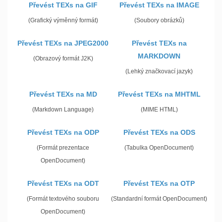
Převést TEXs na GIF
Převést TEXs na IMAGE
(Grafický výměnný formát)
(Soubory obrázků)
Převést TEXs na JPEG2000
Převést TEXs na
MARKDOWN
(Obrazový formát J2K)
(Lehký značkovací jazyk)
Převést TEXs na MD
Převést TEXs na MHTML
(Markdown Language)
(MIME HTML)
Převést TEXs na ODP
Převést TEXs na ODS
(Formát prezentace
(Tabulka OpenDocument)
OpenDocument)
Převést TEXs na ODT
Převést TEXs na OTP
(Formát textového souboru
(Standardní formát OpenDocument)
OpenDocument)