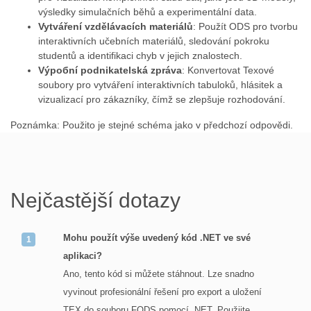
výsledky simulačních běhů a experimentální data.
Vytváření vzdělávacích materiálů
: Použít ODS pro tvorbu
interaktivních učebních materiálů, sledování pokroku
studentů a identifikaci chyb v jejich znalostech.
Výробní podnikatelská zpráva
: Konvertovat Texové
soubory pro vytváření interaktivních tabuloků, hlásitek a
vizualizací pro zákazníky, čímž se zlepšuje rozhodování.
Poznámka: Použito je stejné schéma jako v předchozí odpovědi.
Nejčastější dotazy
Mohu použít výše uvedený kód .NET ve své
aplikaci?
Ano, tento kód si můžete stáhnout. Lze snadno
vyvinout profesionální řešení pro export a uložení
TEX do souboru FODS pomocí .NET. Použijte