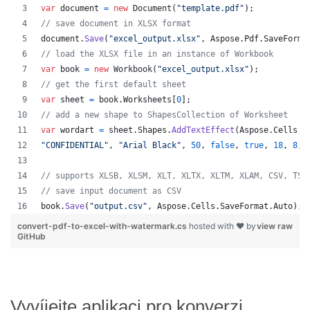
var
document
=
new
Document
(
"template.pdf"
)
;
// save document in XLSX format
document
.
Save
(
"excel_output.xlsx"
,
Aspose
.
Pdf
.
SaveForma
// load the XLSX file in an instance of Workbook
var
book
=
new
Workbook
(
"excel_output.xlsx"
)
;
// get the first default sheet
var
sheet
=
book
.
Worksheets
[
0
]
;
// add a new shape to ShapesCollection of Worksheet
var
wordart
=
sheet
.
Shapes
.
AddTextEffect
(
Aspose
.
Cells
.
D
"CONFIDENTIAL"
,
"Arial Black"
,
50
,
false
,
true
,
18
,
8
,
// supports XLSB, XLSM, XLT, XLTX, XLTM, XLAM, CSV, TSV
// save input document as CSV
book
.
Save
(
"output.csv"
,
Aspose
.
Cells
.
SaveFormat
.
Auto
)
;
convert-pdf-to-excel-with-watermark.cs
hosted with ❤ by
view raw
GitHub
Vyvíjejte aplikaci pro konverzi