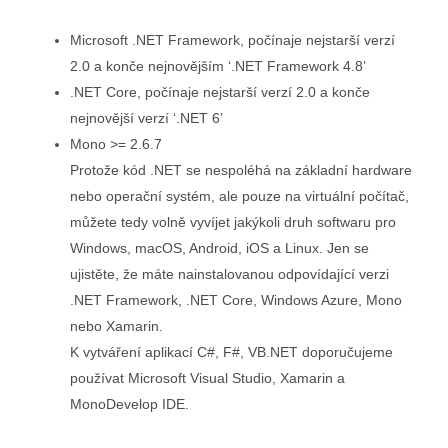
Microsoft .NET Framework, počínaje nejstarší verzí
2.0 a konče nejnovějším ‘.NET Framework 4.8’
.NET Core, počínaje nejstarší verzí 2.0 a konče
nejnovější verzí ‘.NET 6’
Mono >= 2.6.7
Protože kód .NET se nespoléhá na základní hardware
nebo operační systém, ale pouze na virtuální počítač,
můžete tedy volně vyvíjet jakýkoli druh softwaru pro
Windows, macOS, Android, iOS a Linux. Jen se
ujistěte, že máte nainstalovanou odpovídající verzi
.NET Framework, .NET Core, Windows Azure, Mono
nebo Xamarin.
K vytváření aplikací C#, F#, VB.NET doporučujeme
používat Microsoft Visual Studio, Xamarin a
MonoDevelop IDE.