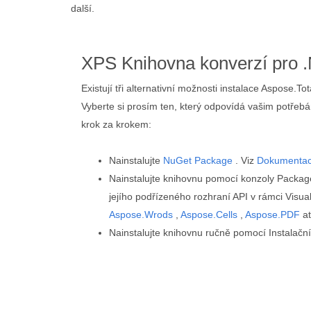
další.
XPS Knihovna konverzí pro 
Existují tři alternativní možnosti instalace Aspose.T
Vyberte si prosím ten, který odpovídá vašim potřeb
krok za krokem:
Nainstalujte
NuGet Package
. Viz
Dokumenta
Nainstalujte knihovnu pomocí konzoly Packa
jejího podřízeného rozhraní API v rámci Visual
Aspose.Wrods
,
Aspose.Cells
,
Aspose.PDF
at
Nainstalujte knihovnu ručně pomocí Instalač