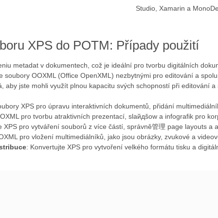
Studio, Xamarin a MonoDe
boru XPS do POTM: Případy použití
eniu metadat v dokumentech, což je ideální pro tvorbu digitálních dok
í se soubory OOXML (Office OpenXML) nezbytnými pro editování a spolu
by jste mohli využít plnou kapacitu svých schopností při editování a
soubory XPS pro úpravu interaktivních dokumentů, přidání multimediální
OXML pro tvorbu atraktivních prezentací, slайдšow a infografik pro korp
te XPS pro vytváření souborů z více částí, správně管理 page layouts a 
OXML pro vložení multimediálníků, jako jsou obrázky, zvukové a videov
istribuce
: Konvertujte XPS pro vytvoření velkého formátu tisku a digitál