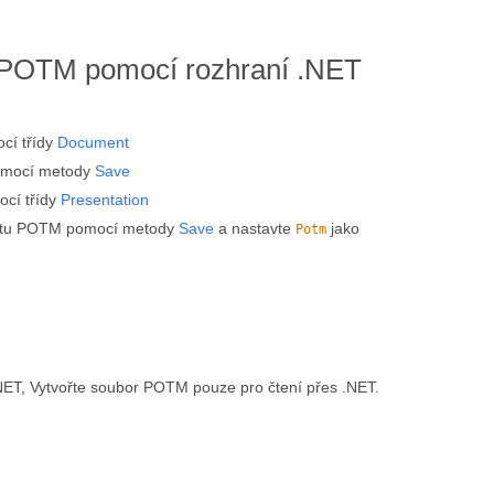
 POTM pomocí rozhraní .NET
cí třídy
Document
omocí metody
Save
cí třídy
Presentation
mátu POTM pomocí metody
Save
a nastavte
jako
Potm
NET, Vytvořte soubor POTM pouze pro čtení přes .NET.