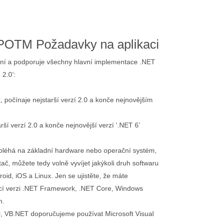
POTM Požadavky na aplikaci
rmní a podporuje všechny hlavní implementace .NET
 2.0’:
 počínaje nejstarší verzí 2.0 a konče nejnovějším
rší verzí 2.0 a konče nejnovější verzí ‘.NET 6’
oléhá na základní hardware nebo operační systém,
tač, můžete tedy volně vyvíjet jakýkoli druh softwaru
id, iOS a Linux. Jen se ujistěte, že máte
ící verzi .NET Framework, .NET Core, Windows
n.
F#, VB.NET doporučujeme používat Microsoft Visual