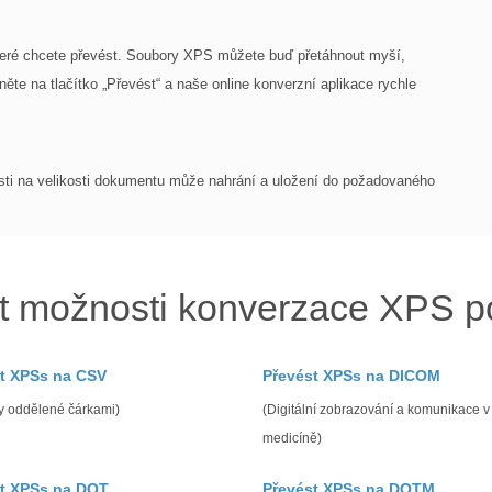
teré chcete převést. Soubory XPS můžete buď přetáhnout myší,
kněte na tlačítko „Převést“ a naše online konverzní aplikace rychle
losti na velikosti dokumentu může nahrání a uložení do požadovaného
 možnosti konverzace XPS 
t XPSs na CSV
Převést XPSs na DICOM
y oddělené čárkami)
(Digitální zobrazování a komunikace v
medicíně)
t XPSs na DOT
Převést XPSs na DOTM