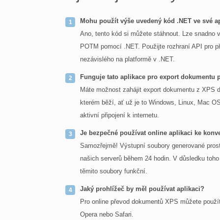
Mohu použít výše uvedený kód .NET ve své ap
Ano, tento kód si můžete stáhnout. Lze snadno v
POTM pomocí .NET. Použijte rozhraní API pro p
nezávislého na platformě v .NET.
Funguje tato aplikace pro export dokumentu
Máte možnost zahájit export dokumentu z XPS d
kterém běží, ať už je to Windows, Linux, Mac OS
aktivní připojení k internetu.
Je bezpečné používat online aplikaci ke kon
Samozřejmě! Výstupní soubory generované prost
našich serverů během 24 hodin. V důsledku toho 
těmito soubory funkční.
Jaký prohlížeč by měl používat aplikaci?
Pro online převod dokumentů XPS můžete použít 
Opera nebo Safari.