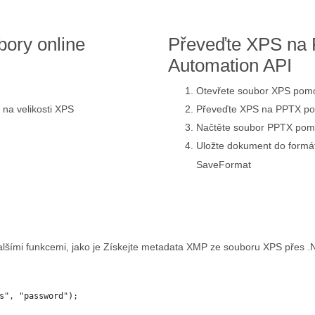
ory online
Převeďte XPS na
Automation API
Otevřete soubor XPS pomo
 na velikosti XPS
Převeďte XPS na PPTX p
Načtěte soubor PPTX pomo
Uložte dokument do for
SaveFormat
alšími funkcemi, jako je Získejte metadata XMP ze souboru XPS přes .
s", "password");