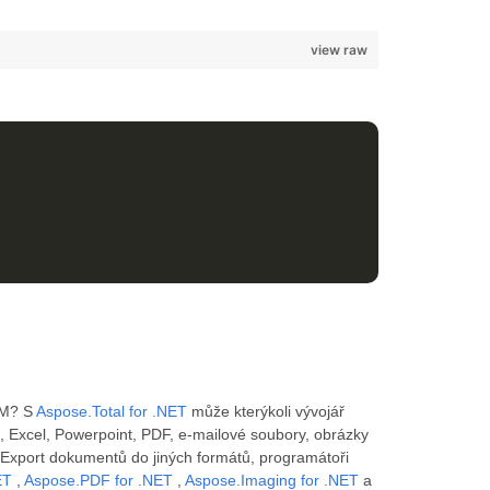
view raw
TM? S
Aspose.Total for .NET
může kterýkoli vývojář
 Excel, Powerpoint, PDF, e-mailové soubory, obrázky
Export dokumentů do jiných formátů, programátoři
ET
,
Aspose.PDF for .NET
,
Aspose.Imaging for .NET
a