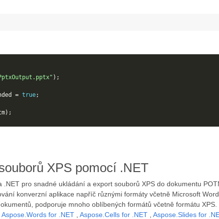
PptxOutput.pptx"
);
nded
=
true
;
tm
);
zi souborů XPS pomocí .NET
u na .NET pro snadné ukládání a export souborů XPS do dokumentu PO
ání konverzní aplikace napříč různými formáty včetně Microsoft Word,
 dokumentů, podporuje mnoho oblíbených formátů včetně formátu XPS. 
ě
Aspose.Words for .NET
,
Aspose.Cells for .NET
,
Aspose.Slides for .N