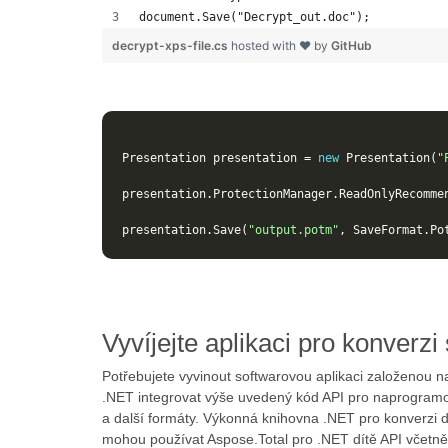
document.Save("Decrypt_out.doc");
decrypt-xps-file.cs
hosted with ❤ by
GitHub
Presentation
presentation
=
new
Presentation
(
"
presentation
.
ProtectionManager
.
ReadOnlyRecomme
presentation
.
Save
(
"output.potm"
,
SaveFormat
.
Po
Vyvíjejte aplikaci pro konver
Potřebujete vyvinout softwarovou aplikaci založeno
.NET integrovat výše uvedený kód API pro naprogramov
a další formáty. Výkonná knihovna .NET pro konverzi
mohou používat Aspose.Total pro .NET dítě API včetn