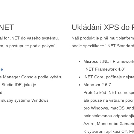
.NET
Ukládání XPS do 
otal for .NET do vašeho systému.
Náš produkt je plně multiplatfo
ám, a postupujte podle pokynů
podle specifikace ‘.NET Standard
Microsoft .NET Framework,
ce
‘.NET Framework 4.8’
ge Manager Console podle výběru
.NET Core, počínaje nejsta
 Studio IDE, jako je
Mono >= 2.6.7
d.
Protože kód .NET se nesp
ní služby systému Windows
ale pouze na virtuální počí
pro Windows, macOS, Andro
nainstalovanou odpovídaj
Azure, Mono nebo Xamari
K vytváření aplikací C#, 