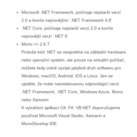
Microsoft .NET Framework, počínaje nejstarší verzí
2.0 a konče nejnovějším ‘.NET Framework 4.8’
.NET Core, počínaje nejstarší verzí 2.0 a konče
nejnovější verzí ‘.NET 6’
Mono >= 2.6.7
Protože kód .NET se nespoléhá na základní hardware
nebo operační systém, ale pouze na virtuální počítač,
můžete tedy volně vyvíjet jakýkoli druh softwaru pro
Windows, macOS, Android, iOS a Linux. Jen se
ujistěte, že máte nainstalovanou odpovídající verzi
.NET Framework, .NET Core, Windows Azure, Mono
nebo Xamarin.
K vytváření aplikací C#, F#, VB.NET doporučujeme
používat Microsoft Visual Studio, Xamarin a
MonoDevelop IDE.