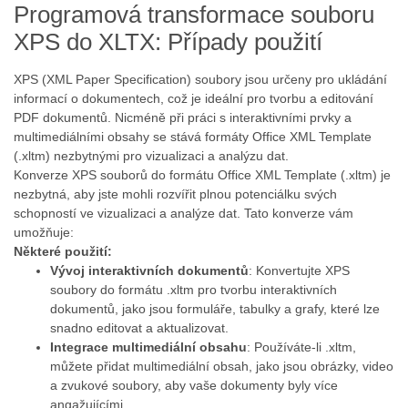
Programová transformace souboru
XPS do XLTX: Případy použití
XPS (XML Paper Specification) soubory jsou určeny pro ukládání
informací o dokumentech, což je ideální pro tvorbu a editování
PDF dokumentů. Nicméně při práci s interaktivními prvky a
multimediálními obsahy se stává formáty Office XML Template
(.xltm) nezbytnými pro vizualizaci a analýzu dat.
Konverze XPS souborů do formátu Office XML Template (.xltm) je
nezbytná, aby jste mohli rozvířit plnou potenciálku svých
schopností ve vizualizaci a analýze dat. Tato konverze vám
umožňuje:
Některé použití:
Vývoj interaktivních dokumentů
: Konvertujte XPS
soubory do formátu .xltm pro tvorbu interaktivních
dokumentů, jako jsou formuláře, tabulky a grafy, které lze
snadno editovat a aktualizovat.
Integrace multimediální obsahu
: Používáte-li .xltm,
můžete přidat multimediální obsah, jako jsou obrázky, video
a zvukové soubory, aby vaše dokumenty byly více
angažujícími.