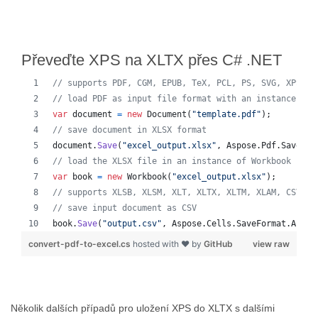
Převeďte XPS na XLTX přes C# .NET
// supports PDF, CGM, EPUB, TeX, PCL, PS, SVG, XPS, M
// load PDF as input file format with an instance of 
var
document
=
new
Document
(
"template.pdf"
)
;
// save document in XLSX format
document
.
Save
(
"excel_output.xlsx"
,
Aspose
.
Pdf
.
SaveFor
// load the XLSX file in an instance of Workbook
var
book
=
new
Workbook
(
"excel_output.xlsx"
)
;
// supports XLSB, XLSM, XLT, XLTX, XLTM, XLAM, CSV, T
// save input document as CSV
book
.
Save
(
"output.csv"
,
Aspose
.
Cells
.
SaveFormat
.
Auto
)
convert-pdf-to-excel.cs
hosted with ❤ by
GitHub
view raw
Několik dalších případů pro uložení XPS do XLTX s dalšími