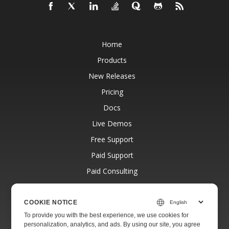
Home
Products
New Releases
Pricing
Docs
Live Demos
Free Support
Paid Support
Paid Consulting
Blog
Websites
COOKIE NOTICE
To provide you with the best experience, we use cookies for
About
personalization, analytics, and ads. By using our site, you agree