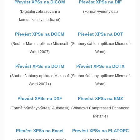
Převést XPSs na DICOM
Převést XPSs na DIF
(Digitální zobrazování a
(Formát výměny dat)
komunikace v medicíně)
Převést XPSs na DOCM
Převést XPSs na DOT
(Soubor Marco aplikace Microsoft
(Soubory šablon aplikace Microsoft
Word 2007)
Word)
Převést XPSs na DOTM
Převést XPSs na DOTX
(Soubor šablony aplikace Microsoft
(Soubor šablony aplikace Microsoft
Word 2007+)
Word)
Převést XPSs na DXF
Převést XPSs na EMZ
(Formát výměny výkresů Autodesk)
(Windows Compressed Enhanced
Metafile)
Převést XPSs na Excel
Převést XPSs na FLATOPC