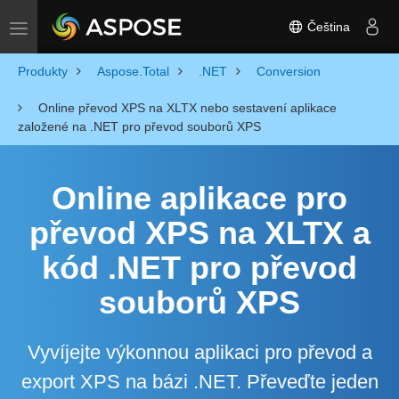
Čeština
Toggle navigation
Produkty
Aspose.Total
.NET
Conversion
Online převod XPS na XLTX nebo sestavení aplikace
založené na .NET pro převod souborů XPS
Online aplikace pro
převod XPS na XLTX a
kód .NET pro převod
souborů XPS
Vyvíjejte výkonnou aplikaci pro převod a
export XPS na bázi .NET. Převeďte jeden