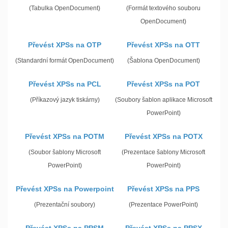
(Tabulka OpenDocument)
(Formát textového souboru
OpenDocument)
Převést XPSs na OTP
Převést XPSs na OTT
(Standardní formát OpenDocument)
(Šablona OpenDocument)
Převést XPSs na PCL
Převést XPSs na POT
(Příkazový jazyk tiskárny)
(Soubory šablon aplikace Microsoft
PowerPoint)
Převést XPSs na POTM
Převést XPSs na POTX
(Soubor šablony Microsoft
(Prezentace šablony Microsoft
PowerPoint)
PowerPoint)
Převést XPSs na Powerpoint
Převést XPSs na PPS
(Prezentační soubory)
(Prezentace PowerPoint)