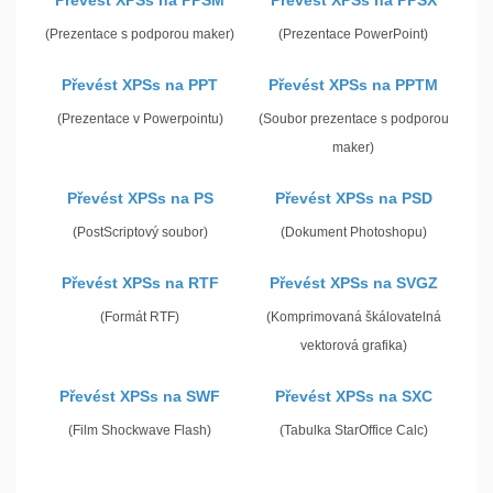
Převést XPSs na PPSM
Převést XPSs na PPSX
(Prezentace s podporou maker)
(Prezentace PowerPoint)
Převést XPSs na PPT
Převést XPSs na PPTM
(Prezentace v Powerpointu)
(Soubor prezentace s podporou
maker)
Převést XPSs na PS
Převést XPSs na PSD
(PostScriptový soubor)
(Dokument Photoshopu)
Převést XPSs na RTF
Převést XPSs na SVGZ
(Formát RTF)
(Komprimovaná škálovatelná
vektorová grafika)
Převést XPSs na SWF
Převést XPSs na SXC
(Film Shockwave Flash)
(Tabulka StarOffice Calc)