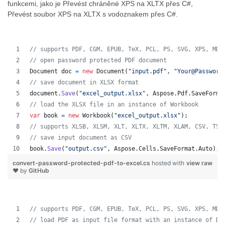
funkcemi, jako je Převést chráněné XPS na XLTX přes C#,
Převést soubor XPS na XLTX s vodoznakem přes C#.
// supports PDF, CGM, EPUB, TeX, PCL, PS, SVG, XPS, MD,
// open password protected PDF document
Document
doc
=
new
Document
(
"input.pdf"
,
"Your@Password
// save document in XLSX format
document
.
Save
(
"excel_output.xlsx"
,
Aspose
.
Pdf
.
SaveForma
// load the XLSX file in an instance of Workbook
var
book
=
new
Workbook
(
"excel_output.xlsx"
)
;
// supports XLSB, XLSM, XLT, XLTX, XLTM, XLAM, CSV, TSV
// save input document as CSV
book
.
Save
(
"output.csv"
,
Aspose
.
Cells
.
SaveFormat
.
Auto
)
;
convert-password-protected-pdf-to-excel.cs
hosted with
view raw
❤ by
GitHub
// supports PDF, CGM, EPUB, TeX, PCL, PS, SVG, XPS, MD,
// load PDF as input file format with an instance of Do