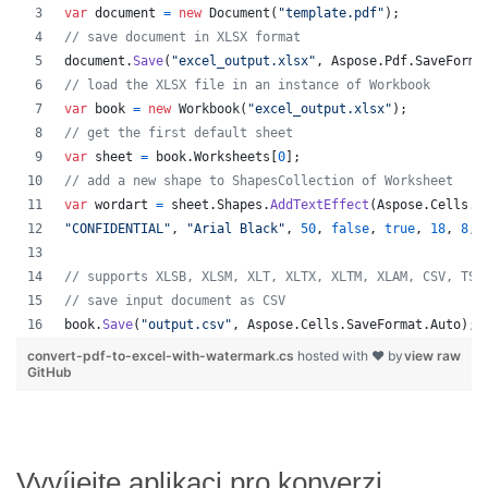
var
document
=
new
Document
(
"template.pdf"
)
;
// save document in XLSX format
document
.
Save
(
"excel_output.xlsx"
,
Aspose
.
Pdf
.
SaveForma
// load the XLSX file in an instance of Workbook
var
book
=
new
Workbook
(
"excel_output.xlsx"
)
;
// get the first default sheet
var
sheet
=
book
.
Worksheets
[
0
]
;
// add a new shape to ShapesCollection of Worksheet
var
wordart
=
sheet
.
Shapes
.
AddTextEffect
(
Aspose
.
Cells
.
D
"CONFIDENTIAL"
,
"Arial Black"
,
50
,
false
,
true
,
18
,
8
,
// supports XLSB, XLSM, XLT, XLTX, XLTM, XLAM, CSV, TSV
// save input document as CSV
book
.
Save
(
"output.csv"
,
Aspose
.
Cells
.
SaveFormat
.
Auto
)
;
convert-pdf-to-excel-with-watermark.cs
hosted with ❤ by
view raw
GitHub
Vyvíjejte aplikaci pro konverzi