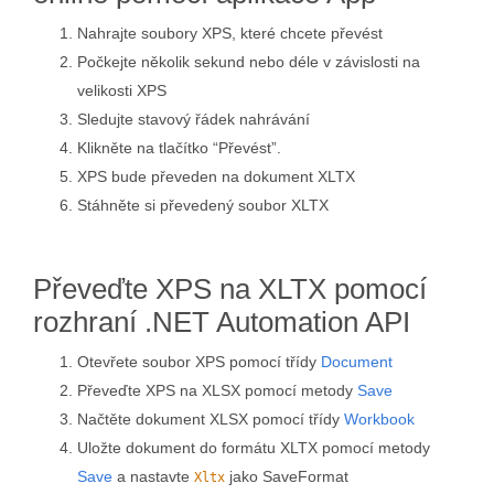
Nahrajte soubory XPS, které chcete převést
Počkejte několik sekund nebo déle v závislosti na
velikosti XPS
Sledujte stavový řádek nahrávání
Klikněte na tlačítko “Převést”.
XPS bude převeden na dokument XLTX
Stáhněte si převedený soubor XLTX
Převeďte XPS na XLTX pomocí
rozhraní .NET Automation API
Otevřete soubor XPS pomocí třídy
Document
Převeďte XPS na XLSX pomocí metody
Save
Načtěte dokument XLSX pomocí třídy
Workbook
Uložte dokument do formátu XLTX pomocí metody
Save
a nastavte
jako SaveFormat
Xltx