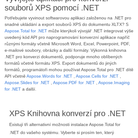
souborů XPS pomocí .NET
Potřebujete vyvinout softwarovou aplikaci založenou na .NET pro
snadné ukládání a export souborů XPS do dokumentu XLTX? S
Aspose.Total for .NET
může kterýkoli vývojář .NET integrovat výše
uvedený kód API pro naprogramování konverzní aplikace napříč
různými formáty včetně Microsoft Word, Excel, Powerpoint, PDF,
e-mailové soubory, obrázky a další formáty. Výkonná knihovna
.NET pro konverzi dokumentů, podporuje mnoho oblíbených
formátů včetně formátu XPS. Export dokumentů do jiných
formátů, programátoři mohou používat Aspose.Total pro .NET dítě
API včetně
Aspose.Words for .NET
,
Aspose.Cells for .NET
,
Aspose.Slides for .NET
,
Aspose.PDF for .NET
,
Aspose.Imaging
for .NET
a další.
XPS Knihovna konverzí pro .NET
Existují tři alternativní možnosti instalace Aspose.Total for
.NET do vašeho systému. Vyberte si prosím ten, který