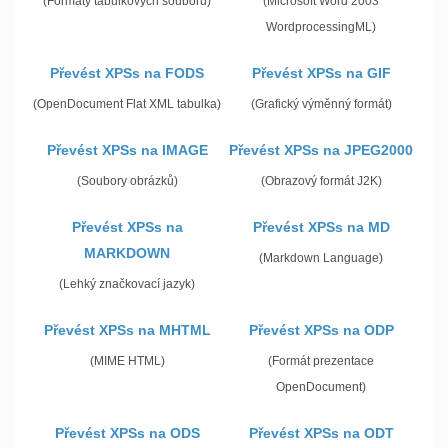
(Formáty tabulkových souborů)
(Microsoft Word 2003
WordprocessingML)
Převést XPSs na FODS
Převést XPSs na GIF
(OpenDocument Flat XML tabulka)
(Grafický výměnný formát)
Převést XPSs na IMAGE
Převést XPSs na JPEG2000
(Soubory obrázků)
(Obrazový formát J2K)
Převést XPSs na
Převést XPSs na MD
MARKDOWN
(Markdown Language)
(Lehký značkovací jazyk)
Převést XPSs na MHTML
Převést XPSs na ODP
(MIME HTML)
(Formát prezentace
OpenDocument)
Převést XPSs na ODS
Převést XPSs na ODT