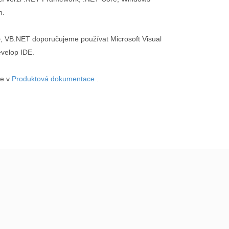
n.
F#, VB.NET doporučujeme používat Microsoft Visual
velop IDE.
te v
Produktová dokumentace
.