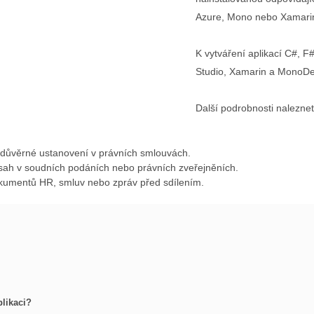
Azure, Mono nebo Xamari
K vytváření aplikací C#, 
Studio, Xamarin a MonoDe
Další podrobnosti nalezne
 důvěrné ustanovení v právních smlouvách.
bsah v soudních podáních nebo právních zveřejněních.
dokumentů HR, smluv nebo zpráv před sdílením.
likaci?