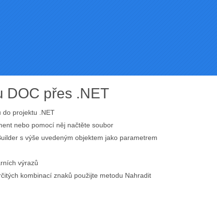
u DOC přes .NET
u do projektu .NET
ument nebo pomocí něj načtěte soubor
Builder s výše uvedeným objektem jako parametrem
árních výrazů
rčitých kombinací znaků použijte metodu Nahradit