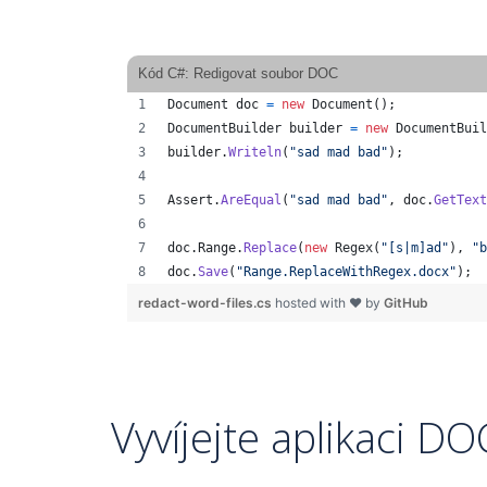
Kód C#: Redigovat soubor DOC
Document
doc
=
new
Document
(
)
;
DocumentBuilder
builder
=
new
DocumentBuil
builder
.
Writeln
(
"sad mad bad"
)
;
Assert
.
AreEqual
(
"sad mad bad"
,
doc
.
GetText
doc
.
Range
.
Replace
(
new
Regex
(
"[s|m]ad"
)
,
"b
doc
.
Save
(
"Range.ReplaceWithRegex.docx"
)
;
redact-word-files.cs
hosted with ❤ by
GitHub
Vyvíjejte aplikaci D