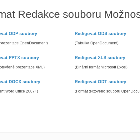
mat Redakce souboru Možnost
ovat ODP soubory
Redigovat ODS soubory
 prezentace OpenDocument)
(Tabulka OpenDocument)
ovat PPTX soubory
Redigovat XLS soubory
 otevřené prezentace XML)
(Binární formát Microsoft Excel)
ovat DOCX soubory
Redigovat ODT soubory
nt Word Office 2007+)
(Formát textového souboru OpenDocu