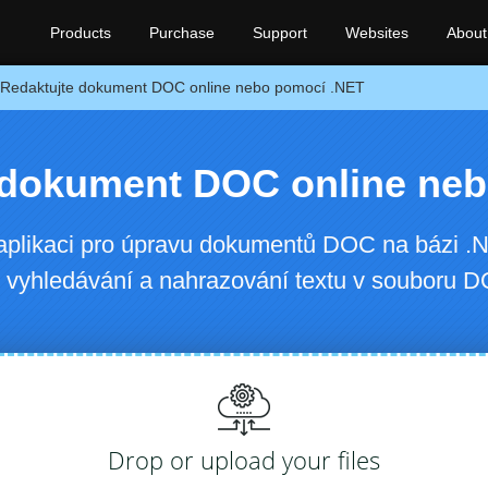
Products
Purchase
Support
Websites
About
Redaktujte dokument DOC online nebo pomocí .NET
 dokument DOC online neb
aplikaci pro úpravu dokumentů DOC na bázi 
 vyhledávání a nahrazování textu v souboru 