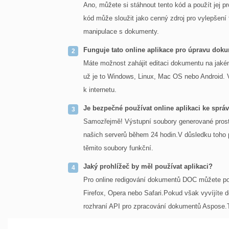
Ano, můžete si stáhnout tento kód a použít jej 
kód může sloužit jako cenný zdroj pro vylepšení 
manipulace s dokumenty.
Funguje tato online aplikace pro úpravu do
Máte možnost zahájit editaci dokumentu na jakém
už je to Windows, Linux, Mac OS nebo Android. Vš
k internetu.
Je bezpečné používat online aplikaci ke sp
Samozřejmě! Výstupní soubory generované prost
našich serverů během 24 hodin.V důsledku toho p
těmito soubory funkční.
Jaký prohlížeč by měl používat aplikaci?
Pro online redigování dokumentů DOC můžete pou
Firefox, Opera nebo Safari.Pokud však vyvíjíte d
rozhraní API pro zpracování dokumentů Aspose.T