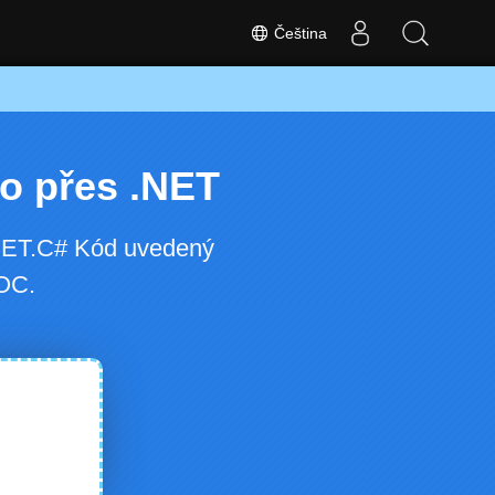
Čeština
o přes .NET
.NET.C# Kód uvedený
DOC.