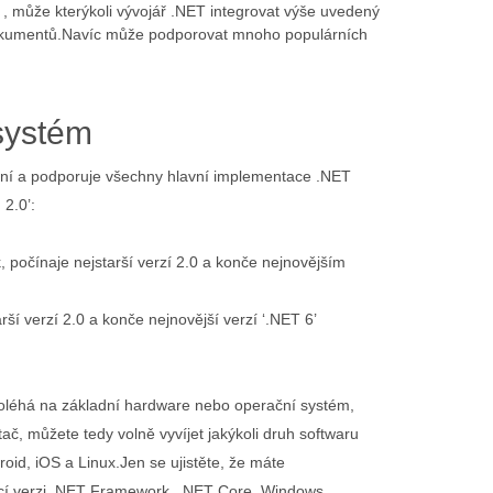
, může kterýkoli vývojář .NET integrovat výše uvedený
dokumentů.Navíc může podporovat mnoho populárních
systém
rmní a podporuje všechny hlavní implementace .NET
 2.0’:
 počínaje nejstarší verzí 2.0 a konče nejnovějším
rší verzí 2.0 a konče nejnovější verzí ‘.NET 6’
oléhá na základní hardware nebo operační systém,
tač, můžete tedy volně vyvíjet jakýkoli druh softwaru
id, iOS a Linux.Jen se ujistěte, že máte
ící verzi .NET Framework, .NET Core, Windows