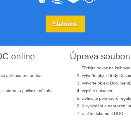
Stáhnout
C online
Úprava soubor
Přidejte odkaz na knihovn
ocí aplikace pro anotaci
Vytvořte objekt třídy Doc
Vytvořte objekt Document
ti internetu počkejte několik
Vyplňte dokument
Definujte pole vzorů regul
t
K vyhledání a nahrazení u
Uložte dokument DOC