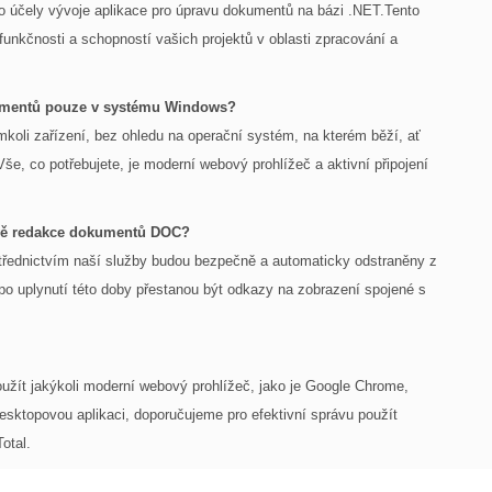
pro účely vývoje aplikace pro úpravu dokumentů na bázi .NET.Tento
funkčnosti a schopností vašich projektů v oblasti zpracování a
kumentů pouze v systému Windows?
koli zařízení, bez ohledu na operační systém, na kterém běží, ať
e, co potřebujete, je moderní webový prohlížeč a aktivní připojení
rávě redakce dokumentů DOC?
řednictvím naší služby budou bezpečně a automaticky odstraněny z
o uplynutí této doby přestanou být odkazy na zobrazení spojené s
žít jakýkoli moderní webový prohlížeč, jako je Google Chrome,
esktopovou aplikaci, doporučujeme pro efektivní správu použít
otal.