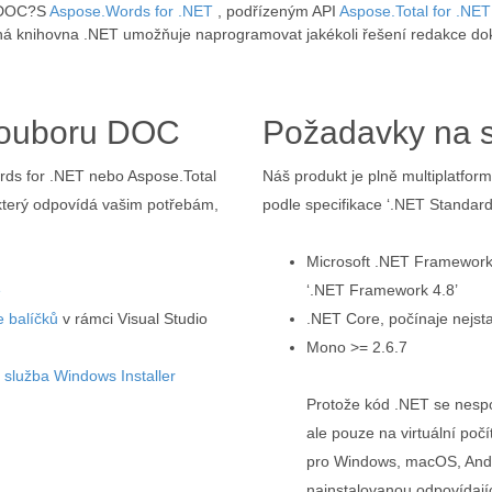
u DOC?S
Aspose.Words for .NET
, podřízeným API
Aspose.Total for .NET
nná knihovna .NET umožňuje naprogramovat jakékoli řešení redakce 
 souboru DOC
Požadavky na 
Words for .NET nebo Aspose.Total
Náš produkt je plně multiplatfo
 který odpovídá vašim potřebám,
podle specifikace ‘.NET Standard
Microsoft .NET Framework,
e
‘.NET Framework 4.8’
 balíčků
v rámci Visual Studio
.NET Core, počínaje nejsta
Mono >= 2.6.7
í služba Windows Installer
Protože kód .NET se nesp
ale pouze na virtuální počí
pro Windows, macOS, Andro
nainstalovanou odpovídaj