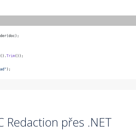
der
(
doc
)
;
(
)
.
Trim
(
)
)
;
ad"
)
;
OC Redaction přes .NET