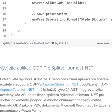
            newPres.Slides.AddClone(slide);
            // Save presentation
            newPres.Save(string.Format("Slide_{0}.pptx", 
        }
    }
}
split-presentation.cs
hosted with ❤ by
GitHub
view raw
Vyvíjejte aplikaci ODP File Splitter pomocí .NET
Potřebujete vyvinout skript .NET nebo obslužnou aplikaci pro snadné
rozdělení souborů ODP?S
Aspose.Slides for .NET
, podřízeným API
Aspose.Total for .NET
, může každý vývojář .NET integrovat výše
uvedený kód API do aplikace splitteru.Výkonná knihovna .NET pro
splitter dokumentů podporuje mnoho oblíbených formátů včetně
formátu ODP, jako je PDF, dokumenty Microsoft Word, tabulky Excel a
prezentace v PowerPointu.