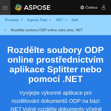
Čeština
Toggle navigation
Produkty
Aspose.Total
.NET
Split
Rozdělte soubory ODP online nebo přes .NET
Rozdělte soubory ODP
online prostřednictvím
aplikace Splitter nebo
pomocí .NET
Vyvíjejte výkonné aplikace pro
rozdělování dokumentů ODP na bázi
.NET.Volně rozdělte dokumenty včetně