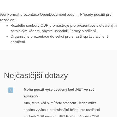
### Formát prezentace OpenDocument .odp — Případy použití pro
rozdělení
Rozdělte soubory ODP pro nástroje pro prezentace s otevřeným
zdrojovým kódem, abyste usnadnili úpravy a sdílení.
Organizujte prezentace do sekcí pro snazší správu a cílené
doručení.
Nejčastější dotazy
Mohu použít výše uvedený kód .NET ve své
aplikaci?
Ano, tento kód si můžete stáhnout. Jeden může
snadno vyvinout profesionální řešení pro rozdělení
souborů ODP pomocí .NET.Použijte Aspose ODP