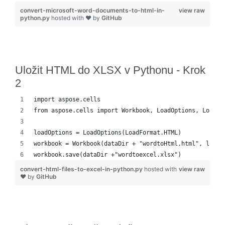
convert-microsoft-word-documents-to-html-in-
view raw
python.py
hosted with ❤ by
GitHub
Uložit HTML do XLSX v Pythonu - Krok
2
import aspose.cells
from aspose.cells import Workbook, LoadOptions, LoadFo
loadOptions = LoadOptions(LoadFormat.HTML)
workbook = Workbook(dataDir + "wordtoHtml.html", loadO
workbook.save(dataDir +"wordtoexcel.xlsx")
convert-html-files-to-excel-in-python.py
hosted with
view raw
❤ by
GitHub