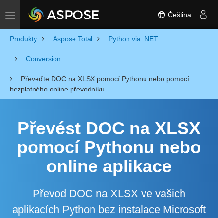
Čeština
Toggle navigation
Produkty
Aspose.Total
Python via .NET
Conversion
Převeďte DOC na XLSX pomocí Pythonu nebo pomocí
bezplatného online převodníku
Převést DOC na XLSX
pomocí Pythonu nebo
online aplikace
Převod DOC na XLSX ve vašich
aplikacích Python bez instalace Microsoft