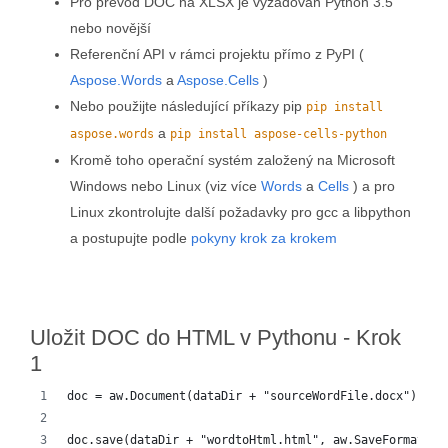
Pro převod DOC na XLSX je vyžadován Python 3.5
nebo novější
Referenční API v rámci projektu přímo z PyPI (
Aspose.Words
a
Aspose.Cells
)
Nebo použijte následující příkazy pip
pip install
a
aspose.words
pip install aspose-cells-python
Kromě toho operační systém založený na Microsoft
Windows nebo Linux (viz více
Words
a
Cells
) a pro
Linux zkontrolujte další požadavky pro gcc a libpython
a postupujte podle
pokyny krok za krokem
Uložit DOC do HTML v Pythonu - Krok
1
doc = aw.Document(dataDir + "sourceWordFile.docx")
doc.save(dataDir + "wordtoHtml.html", aw.SaveFormat.HT