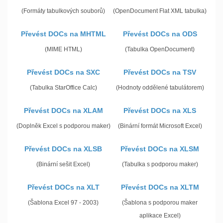
(Formáty tabulkových souborů)
(OpenDocument Flat XML tabulka)
Převést DOCs na MHTML
Převést DOCs na ODS
(MIME HTML)
(Tabulka OpenDocument)
Převést DOCs na SXC
Převést DOCs na TSV
(Tabulka StarOffice Calc)
(Hodnoty oddělené tabulátorem)
Převést DOCs na XLAM
Převést DOCs na XLS
(Doplněk Excel s podporou maker)
(Binární formát Microsoft Excel)
Převést DOCs na XLSB
Převést DOCs na XLSM
(Binární sešit Excel)
(Tabulka s podporou maker)
Převést DOCs na XLT
Převést DOCs na XLTM
(Šablona Excel 97 - 2003)
(Šablona s podporou maker
aplikace Excel)