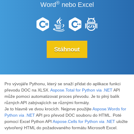
®
Word
nebo Excel
Stáhnout
Pro vývojáře Pythonu, který se snaží přidat do aplikace funkci
převodu DOC na XLSX.
Aspose.Total for Python via .NET
API
může pomoci automatizovat proces převodu. Je to plný balík
různých API zabývajících se různými formáty.
Je to hlavně ve dvou krocích. Nejprve použijte
Aspose.Words for
Python via .NET
API pro převod DOC souboru do HTML. Poté
pomocí Excel Python API
Aspose.Cells for Python via .NET
uložte
vytvořený HTML do požadovaného formátu Microsoft Excel.