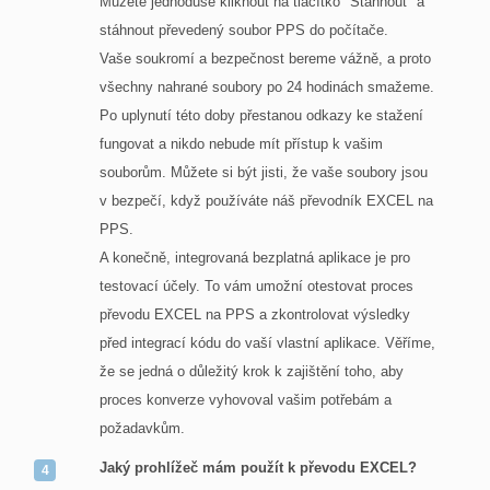
Můžete jednoduše kliknout na tlačítko "Stáhnout" a
stáhnout převedený soubor PPS do počítače.
Vaše soukromí a bezpečnost bereme vážně, a proto
všechny nahrané soubory po 24 hodinách smažeme.
Po uplynutí této doby přestanou odkazy ke stažení
fungovat a nikdo nebude mít přístup k vašim
souborům. Můžete si být jisti, že vaše soubory jsou
v bezpečí, když používáte náš převodník EXCEL na
PPS.
A konečně, integrovaná bezplatná aplikace je pro
testovací účely. To vám umožní otestovat proces
převodu EXCEL na PPS a zkontrolovat výsledky
před integrací kódu do vaší vlastní aplikace. Věříme,
že se jedná o důležitý krok k zajištění toho, aby
proces konverze vyhovoval vašim potřebám a
požadavkům.
Jaký prohlížeč mám použít k převodu EXCEL?