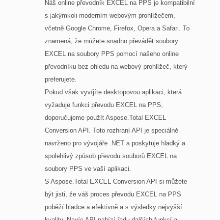
Náš online převodník EXCEL na PPS je kompatibilní
s jakýmkoli moderním webovým prohlížečem,
včetně Google Chrome, Firefox, Opera a Safari. To
znamená, že můžete snadno převádět soubory
EXCEL na soubory PPS pomocí našeho online
převodníku bez ohledu na webový prohlížeč, který
preferujete.
Pokud však vyvíjíte desktopovou aplikaci, která
vyžaduje funkci převodu EXCEL na PPS,
doporučujeme použít Aspose.Total EXCEL
Conversion API. Toto rozhraní API je speciálně
navrženo pro vývojáře .NET a poskytuje hladký a
spolehlivý způsob převodu souborů EXCEL na
soubory PPS ve vaší aplikaci.
S Aspose.Total EXCEL Conversion API si můžete
být jisti, že váš proces převodu EXCEL na PPS
poběží hladce a efektivně a s výsledky nejvyšší
kvality. Navíc API nabízí řadu dalších funkcí a