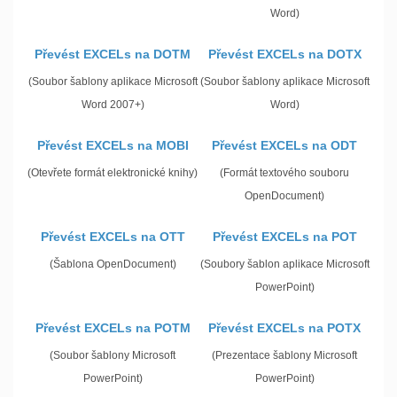
Word)
Převést EXCELs na DOTM
Převést EXCELs na DOTX
(Soubor šablony aplikace Microsoft
(Soubor šablony aplikace Microsoft
Word 2007+)
Word)
Převést EXCELs na MOBI
Převést EXCELs na ODT
(Otevřete formát elektronické knihy)
(Formát textového souboru
OpenDocument)
Převést EXCELs na OTT
Převést EXCELs na POT
(Šablona OpenDocument)
(Soubory šablon aplikace Microsoft
PowerPoint)
Převést EXCELs na POTM
Převést EXCELs na POTX
(Soubor šablony Microsoft
(Prezentace šablony Microsoft
PowerPoint)
PowerPoint)