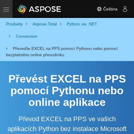
Čeština
Toggle navigation
Produkty
Aspose.Total
Python via .NET
Conversion
Převeďte EXCEL na PPS pomocí Pythonu nebo pomocí
bezplatného online převodníku
Převést EXCEL na PPS
pomocí Pythonu nebo
online aplikace
Převod EXCEL na PPS ve vašich
aplikacích Python bez instalace Microsoft