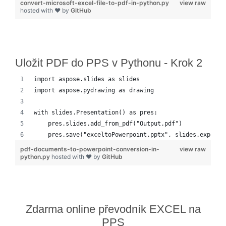
convert-microsoft-excel-file-to-pdf-in-python.py
view raw
hosted with ❤ by
GitHub
Uložit PDF do PPS v Pythonu - Krok 2
import aspose.slides as slides
import aspose.pydrawing as drawing
with slides.Presentation() as pres:
    pres.slides.add_from_pdf("Output.pdf")
    pres.save("exceltoPowerpoint.pptx", slides.export.
pdf-documents-to-powerpoint-conversion-in-
view raw
python.py
hosted with ❤ by
GitHub
Zdarma online převodník EXCEL na
PPS