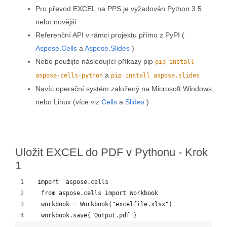
Pro převod EXCEL na PPS je vyžadován Python 3.5
nebo novější
Referenční API v rámci projektu přímo z PyPI (
Aspose.Cells
a
Aspose.Slides
)
Nebo použijte následující příkazy pip
pip install
a
aspose-cells-python
pip install aspose.slides
Navíc operační systém založený na Microsoft Windows
nebo Linux (více viz
Cells
a
Slides
)
Uložit EXCEL do PDF v Pythonu - Krok
1
 import  aspose.cells 
  from aspose.cells import Workbook
  workbook = Workbook("excelfile.xlsx")
  workbook.save("Output.pdf")