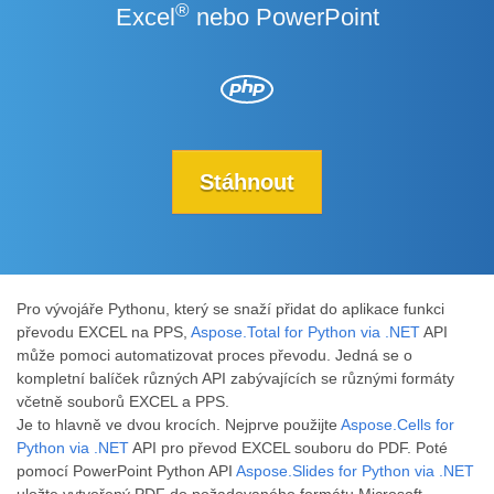
®
Excel
nebo PowerPoint
Stáhnout
Pro vývojáře Pythonu, který se snaží přidat do aplikace funkci
převodu EXCEL na PPS,
Aspose.Total for Python via .NET
API
může pomoci automatizovat proces převodu. Jedná se o
kompletní balíček různých API zabývajících se různými formáty
včetně souborů EXCEL a PPS.
Je to hlavně ve dvou krocích. Nejprve použijte
Aspose.Cells for
Python via .NET
API pro převod EXCEL souboru do PDF. Poté
pomocí PowerPoint Python API
Aspose.Slides for Python via .NET