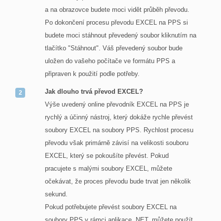
a na obrazovce budete moci vidět průběh převodu.
Po dokončení procesu převodu EXCEL na PPS si
budete moci stáhnout převedený soubor kliknutím na
tlačítko "Stáhnout". Váš převedený soubor bude
uložen do vašeho počítače ve formátu PPS a
připraven k použití podle potřeby.
Jak dlouho trvá převod EXCEL?
Výše uvedený online převodník EXCEL na PPS je
rychlý a účinný nástroj, který dokáže rychle převést
soubory EXCEL na soubory PPS. Rychlost procesu
převodu však primárně závisí na velikosti souboru
EXCEL, který se pokoušíte převést. Pokud
pracujete s malými soubory EXCEL, můžete
očekávat, že proces převodu bude trvat jen několik
sekund.
Pokud potřebujete převést soubory EXCEL na
soubory PPS v rámci aplikace .NET, můžete použít